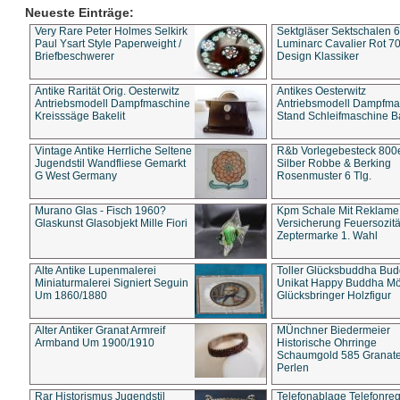
Neueste Einträge:
Very Rare Peter Holmes Selkirk
Sektgläser Sektschalen 
Paul Ysart Style Paperweight /
Luminarc Cavalier Rot 70
Briefbeschwerer
Design Klassiker
Antike Rarität Orig. Oesterwitz
Antikes Oesterwitz
Antriebsmodell Dampfmaschine
Antriebsmodell Dampfma
Kreisssäge Bakelit
Stand Schleifmaschine Ba
Vintage Antike Herrliche Seltene
R&b Vorlegebesteck 800
Jugendstil Wandfliese Gemarkt
Silber Robbe & Berking
G West Germany
Rosenmuster 6 Tlg.
Murano Glas - Fisch 1960?
Kpm Schale Mit Reklame
Glaskunst Glasobjekt Mille Fiori
Versicherung Feuersozitä
Zeptermarke 1. Wahl
Alte Antike Lupenmalerei
Toller Glücksbuddha Bu
Miniaturmalerei Signiert Seguin
Unikat Happy Buddha M
Um 1860/1880
Glücksbringer Holzfigur
Alter Antiker Granat Armreif
MÜnchner Biedermeier
Armband Um 1900/1910
Historische Ohrringe
Schaumgold 585 Granate 
Perlen
Rar Historismus Jugendstil
Telefonablage Telefonreg