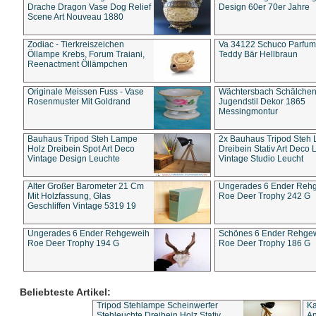
Drache Dragon Vase Dog Relief
Design 60er 70er Jahre
Scene Art Nouveau 1880
Zodiac - Tierkreiszeichen
Va 34122 Schuco Parfum 
Öllampe Krebs, Forum Traiani,
Teddy Bär Hellbraun
Reenactment Öllämpchen
Originale Meissen Fuss - Vase
Wächtersbach Schälche
Rosenmuster Mit Goldrand
Jugendstil Dekor 1865
Messingmontur
Bauhaus Tripod Steh Lampe
2x Bauhaus Tripod Steh
Holz Dreibein Spot Art Deco
Dreibein Stativ Art Deco L
Vintage Design Leuchte
Vintage Studio Leucht
Alter Großer Barometer 21 Cm
Ungerades 6 Ender Reh
Mit Holzfassung, Glas
Roe Deer Trophy 242 G
Geschliffen Vintage 5319 19
Ungerades 6 Ender Rehgeweih
Schönes 6 Ender Rehge
Roe Deer Trophy 194 G
Roe Deer Trophy 186 G
Beliebteste Artikel:
Tripod Stehlampe Scheinwerfer
Ka
Stehleuchte Dreibein Holz Stativ
An