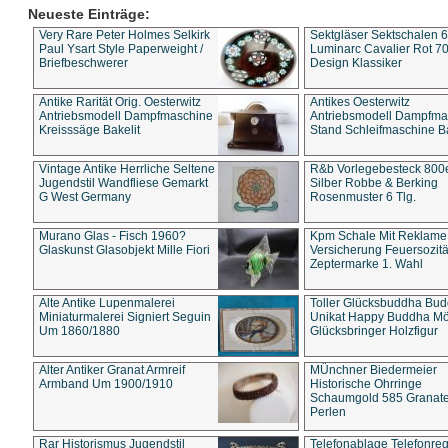
Neueste Einträge:
Very Rare Peter Holmes Selkirk
Sektgläser Sektschalen 
Paul Ysart Style Paperweight /
Luminarc Cavalier Rot 70
Briefbeschwerer
Design Klassiker
Antike Rarität Orig. Oesterwitz
Antikes Oesterwitz
Antriebsmodell Dampfmaschine
Antriebsmodell Dampfma
Kreisssäge Bakelit
Stand Schleifmaschine Ba
Vintage Antike Herrliche Seltene
R&b Vorlegebesteck 800
Jugendstil Wandfliese Gemarkt
Silber Robbe & Berking
G West Germany
Rosenmuster 6 Tlg.
Murano Glas - Fisch 1960?
Kpm Schale Mit Reklame
Glaskunst Glasobjekt Mille Fiori
Versicherung Feuersozitä
Zeptermarke 1. Wahl
Alte Antike Lupenmalerei
Toller Glücksbuddha Bu
Miniaturmalerei Signiert Seguin
Unikat Happy Buddha M
Um 1860/1880
Glücksbringer Holzfigur
Alter Antiker Granat Armreif
MÜnchner Biedermeier
Armband Um 1900/1910
Historische Ohrringe
Schaumgold 585 Granate 
Perlen
Rar Historismus Jugendstil
Telefonablage Telefonreg