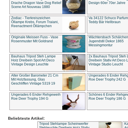
Drache Dragon Vase Dog Relief
Design 60er 70er Jahre
Scene Art Nouveau 1880
Zodiac - Tierkreiszeichen
Va 34122 Schuco Parfum 
Öllampe Krebs, Forum Traiani,
Teddy Bär Hellbraun
Reenactment Öllämpchen
Originale Meissen Fuss - Vase
Wächtersbach Schälche
Rosenmuster Mit Goldrand
Jugendstil Dekor 1865
Messingmontur
Bauhaus Tripod Steh Lampe
2x Bauhaus Tripod Steh
Holz Dreibein Spot Art Deco
Dreibein Stativ Art Deco L
Vintage Design Leuchte
Vintage Studio Leucht
Alter Großer Barometer 21 Cm
Ungerades 6 Ender Reh
Mit Holzfassung, Glas
Roe Deer Trophy 242 G
Geschliffen Vintage 5319 19
Ungerades 6 Ender Rehgeweih
Schönes 6 Ender Rehge
Roe Deer Trophy 194 G
Roe Deer Trophy 186 G
Beliebteste Artikel:
Tripod Stehlampe Scheinwerfer
Ka
Stehleuchte Dreibein Holz Stativ
An