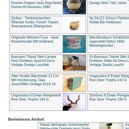
Drache Dragon Vase Dog Relief
Design 60er 70er Jahre
Scene Art Nouveau 1880
Zodiac - Tierkreiszeichen
Va 34122 Schuco Parfum 
Öllampe Krebs, Forum Traiani,
Teddy Bär Hellbraun
Reenactment Öllämpchen
Originale Meissen Fuss - Vase
Wächtersbach Schälche
Rosenmuster Mit Goldrand
Jugendstil Dekor 1865
Messingmontur
Bauhaus Tripod Steh Lampe
2x Bauhaus Tripod Steh
Holz Dreibein Spot Art Deco
Dreibein Stativ Art Deco L
Vintage Design Leuchte
Vintage Studio Leucht
Alter Großer Barometer 21 Cm
Ungerades 6 Ender Reh
Mit Holzfassung, Glas
Roe Deer Trophy 242 G
Geschliffen Vintage 5319 19
Ungerades 6 Ender Rehgeweih
Schönes 6 Ender Rehge
Roe Deer Trophy 194 G
Roe Deer Trophy 186 G
Beliebteste Artikel:
Tripod Stehlampe Scheinwerfer
Ka
Stehleuchte Dreibein Holz Stativ
An