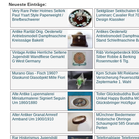
Neueste Einträge:
Very Rare Peter Holmes Selkirk
Sektgläser Sektschalen 
Paul Ysart Style Paperweight /
Luminarc Cavalier Rot 70
Briefbeschwerer
Design Klassiker
Antike Rarität Orig. Oesterwitz
Antikes Oesterwitz
Antriebsmodell Dampfmaschine
Antriebsmodell Dampfma
Kreisssäge Bakelit
Stand Schleifmaschine Ba
Vintage Antike Herrliche Seltene
R&b Vorlegebesteck 800
Jugendstil Wandfliese Gemarkt
Silber Robbe & Berking
G West Germany
Rosenmuster 6 Tlg.
Murano Glas - Fisch 1960?
Kpm Schale Mit Reklame
Glaskunst Glasobjekt Mille Fiori
Versicherung Feuersozitä
Zeptermarke 1. Wahl
Alte Antike Lupenmalerei
Toller Glücksbuddha Bu
Miniaturmalerei Signiert Seguin
Unikat Happy Buddha M
Um 1860/1880
Glücksbringer Holzfigur
Alter Antiker Granat Armreif
MÜnchner Biedermeier
Armband Um 1900/1910
Historische Ohrringe
Schaumgold 585 Granate 
Perlen
Rar Historismus Jugendstil
Telefonablage Telefonreg