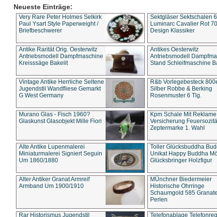
Neueste Einträge:
Very Rare Peter Holmes Selkirk
Sektgläser Sektschalen 
Paul Ysart Style Paperweight /
Luminarc Cavalier Rot 70
Briefbeschwerer
Design Klassiker
Antike Rarität Orig. Oesterwitz
Antikes Oesterwitz
Antriebsmodell Dampfmaschine
Antriebsmodell Dampfma
Kreisssäge Bakelit
Stand Schleifmaschine Ba
Vintage Antike Herrliche Seltene
R&b Vorlegebesteck 800
Jugendstil Wandfliese Gemarkt
Silber Robbe & Berking
G West Germany
Rosenmuster 6 Tlg.
Murano Glas - Fisch 1960?
Kpm Schale Mit Reklame
Glaskunst Glasobjekt Mille Fiori
Versicherung Feuersozitä
Zeptermarke 1. Wahl
Alte Antike Lupenmalerei
Toller Glücksbuddha Bu
Miniaturmalerei Signiert Seguin
Unikat Happy Buddha M
Um 1860/1880
Glücksbringer Holzfigur
Alter Antiker Granat Armreif
MÜnchner Biedermeier
Armband Um 1900/1910
Historische Ohrringe
Schaumgold 585 Granate 
Perlen
Rar Historismus Jugendstil
Telefonablage Telefonreg