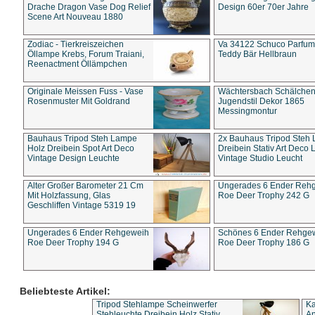
Drache Dragon Vase Dog Relief
Design 60er 70er Jahre
Scene Art Nouveau 1880
Zodiac - Tierkreiszeichen
Va 34122 Schuco Parfum 
Öllampe Krebs, Forum Traiani,
Teddy Bär Hellbraun
Reenactment Öllämpchen
Originale Meissen Fuss - Vase
Wächtersbach Schälche
Rosenmuster Mit Goldrand
Jugendstil Dekor 1865
Messingmontur
Bauhaus Tripod Steh Lampe
2x Bauhaus Tripod Steh
Holz Dreibein Spot Art Deco
Dreibein Stativ Art Deco L
Vintage Design Leuchte
Vintage Studio Leucht
Alter Großer Barometer 21 Cm
Ungerades 6 Ender Reh
Mit Holzfassung, Glas
Roe Deer Trophy 242 G
Geschliffen Vintage 5319 19
Ungerades 6 Ender Rehgeweih
Schönes 6 Ender Rehge
Roe Deer Trophy 194 G
Roe Deer Trophy 186 G
Beliebteste Artikel:
Tripod Stehlampe Scheinwerfer
Ka
Stehleuchte Dreibein Holz Stativ
An