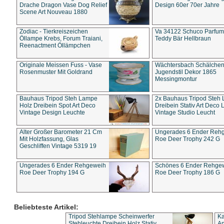
Drache Dragon Vase Dog Relief
Design 60er 70er Jahre
Scene Art Nouveau 1880
Zodiac - Tierkreiszeichen
Va 34122 Schuco Parfum 
Öllampe Krebs, Forum Traiani,
Teddy Bär Hellbraun
Reenactment Öllämpchen
Originale Meissen Fuss - Vase
Wächtersbach Schälche
Rosenmuster Mit Goldrand
Jugendstil Dekor 1865
Messingmontur
Bauhaus Tripod Steh Lampe
2x Bauhaus Tripod Steh
Holz Dreibein Spot Art Deco
Dreibein Stativ Art Deco L
Vintage Design Leuchte
Vintage Studio Leucht
Alter Großer Barometer 21 Cm
Ungerades 6 Ender Reh
Mit Holzfassung, Glas
Roe Deer Trophy 242 G
Geschliffen Vintage 5319 19
Ungerades 6 Ender Rehgeweih
Schönes 6 Ender Rehge
Roe Deer Trophy 194 G
Roe Deer Trophy 186 G
Beliebteste Artikel:
Tripod Stehlampe Scheinwerfer
Ka
Stehleuchte Dreibein Holz Stativ
An