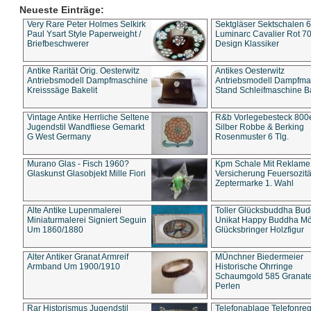
Neueste Einträge:
Very Rare Peter Holmes Selkirk
Sektgläser Sektschalen 
Paul Ysart Style Paperweight /
Luminarc Cavalier Rot 70
Briefbeschwerer
Design Klassiker
Antike Rarität Orig. Oesterwitz
Antikes Oesterwitz
Antriebsmodell Dampfmaschine
Antriebsmodell Dampfma
Kreisssäge Bakelit
Stand Schleifmaschine Ba
Vintage Antike Herrliche Seltene
R&b Vorlegebesteck 800
Jugendstil Wandfliese Gemarkt
Silber Robbe & Berking
G West Germany
Rosenmuster 6 Tlg.
Murano Glas - Fisch 1960?
Kpm Schale Mit Reklame
Glaskunst Glasobjekt Mille Fiori
Versicherung Feuersozitä
Zeptermarke 1. Wahl
Alte Antike Lupenmalerei
Toller Glücksbuddha Bu
Miniaturmalerei Signiert Seguin
Unikat Happy Buddha M
Um 1860/1880
Glücksbringer Holzfigur
Alter Antiker Granat Armreif
MÜnchner Biedermeier
Armband Um 1900/1910
Historische Ohrringe
Schaumgold 585 Granate 
Perlen
Rar Historismus Jugendstil
Telefonablage Telefonreg