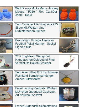
Walt Disney Micky Maus - Mickey
Mouse - " Füße " - Rot - Ca. 80er
Jahre - Deko
Sehr Schöner Alter Ring Aus 935
Silber Mit Weißen Und
Rubinfarbenen Steinen
Bronzefigur Vintage American
Football Pokal Marmor - Sockel
Signiert Milo
20 X Triglides 4 Webgürtel
Handtaschen Geldbeutel Ring
Verschluss Haken Schieber
Sehr Alter Silber 835 Fischpunze
Fischland Bernsteinanhänger
Amber Butterscotch
Email Ludwig Vierthaler Winhart
MÜnchen Jugendstil Cachepot
Art Nouveau 5c Wmf
French Jugendstil Schmetterling