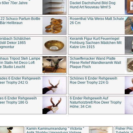
 60er 70er Jahre
Dackel Dachshund Bild Dog
Hund Art Nouveau Wmf S
22 Schuco Parfum Bottle
Rosenthal Vita Weiss Matt Schale
Bär Hellbraun
26 Cm
ersbach Schälchen
Keramik Figur Kurt Feuerriegel
stil Dekor 1865
Frohburg Sachsen Mädchen Mit
ngmontur
Katze Um 1915
uhaus Tripod Steh Lampe
Schaeffenacker Wand Platte
in Stativ Art Deco Loft
Fliese Relief Wandkeramik Wall
e Studio Leucht
Plaque Fisch
ades 6 Ender Rehgeweih
Schönes 6 Ender Rehgeweih
eer Trophy 242 G
Roe Deer Trophy 224 G
es 6 Ender Rehgeweih
6 Ender Rehgeweih Auf
eer Trophy 186 G
Naturholzbrett Roe Deer Trophy
Höhe: 34 Cm
Kamin Kaminumrandung " Victoria "
Fisher Pri
Antik Shabby Umrandung Vintage
Zubehör, V