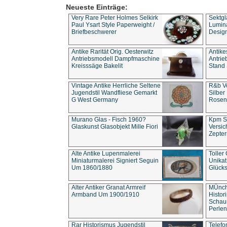
Neueste Einträge:
Very Rare Peter Holmes Selkirk
Sektgl
Paul Ysart Style Paperweight /
Lumina
Briefbeschwerer
Design
Antike Rarität Orig. Oesterwitz
Antike
Antriebsmodell Dampfmaschine
Antri
Kreisssäge Bakelit
Stand 
Vintage Antike Herrliche Seltene
R&b Vo
Jugendstil Wandfliese Gemarkt
Silber
G West Germany
Rosenm
Murano Glas - Fisch 1960?
Kpm S
Glaskunst Glasobjekt Mille Fiori
Versic
Zepter
Alte Antike Lupenmalerei
Toller
Miniaturmalerei Signiert Seguin
Unika
Um 1860/1880
Glücks
Alter Antiker Granat Armreif
MÜnch
Armband Um 1900/1910
Histor
Schaum
Perlen
Rar Historismus Jugendstil
Telefo