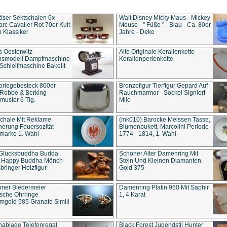
äser Sektschalen 6x
Walt Disney Micky Maus - Mickey
rc Cavalier Rot 70er Kult
Mouse - " Füße " - Blau - Ca. 80er
 Klassiker
Jahre - Deko
s Oesterwitz
Alte Originale Korallenkette
ebsmodell Dampfmaschine
Korallenperlenkette
Schleifmaschine Bakelit
rlegebesteck 800er
Bronzefigur Tierfigur Gepard Auf
 Robbe & Berking
Rauchmarmor - Sockel Signiert
uster 6 Tlg.
Milo
chale Mit Reklame
(mk010) Barocke Meissen Tasse,
herung Feuersozität
Blumenbukett, Marcolini Periode
marke 1. Wahl
1774 - 1814, 1. Wahl
 Glücksbuddha Budda
Schöner Alter Damenring Mit
t Happy Buddha Mönch
Stein Und Kleinen Diamanten
bringer Holzfigur
Gold 375
ner Biedermeier
Damenring Platin 950 Mit Saphir
ische Ohrringe
1, 4 Karat
gold 585 Granate Simili
nablage Telefonregal
Black Forest Jugendstil Hunter