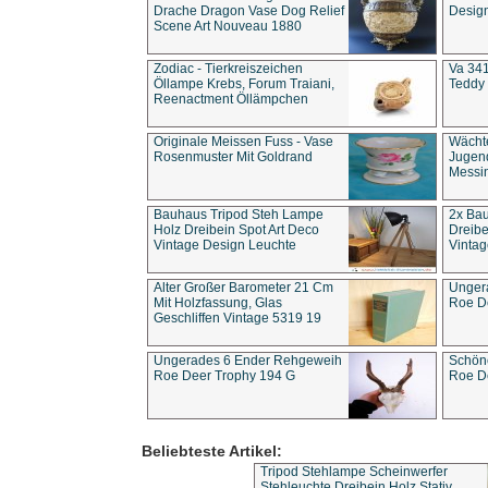
Drache Dragon Vase Dog Relief
Design
Scene Art Nouveau 1880
Zodiac - Tierkreiszeichen
Va 341
Öllampe Krebs, Forum Traiani,
Teddy 
Reenactment Öllämpchen
Originale Meissen Fuss - Vase
Wächt
Rosenmuster Mit Goldrand
Jugend
Messi
Bauhaus Tripod Steh Lampe
2x Ba
Holz Dreibein Spot Art Deco
Dreibe
Vintage Design Leuchte
Vintag
Alter Großer Barometer 21 Cm
Unger
Mit Holzfassung, Glas
Roe D
Geschliffen Vintage 5319 19
Ungerades 6 Ender Rehgeweih
Schön
Roe Deer Trophy 194 G
Roe D
Beliebteste Artikel:
Tripod Stehlampe Scheinwerfer
Stehleuchte Dreibein Holz Stativ