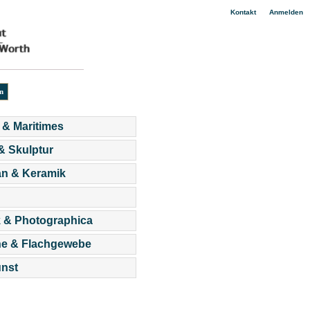
|
Kontakt
Anmelden
 & Maritimes
 & Skulptur
an & Keramik
 & Photographica
he & Flachgewebe
nst