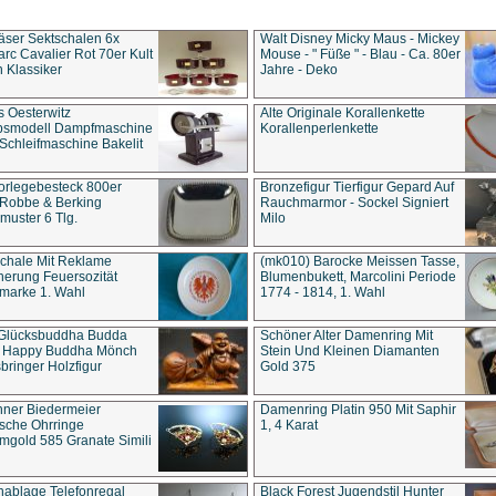
äser Sektschalen 6x
Walt Disney Micky Maus - Mickey
rc Cavalier Rot 70er Kult
Mouse - " Füße " - Blau - Ca. 80er
 Klassiker
Jahre - Deko
s Oesterwitz
Alte Originale Korallenkette
ebsmodell Dampfmaschine
Korallenperlenkette
Schleifmaschine Bakelit
rlegebesteck 800er
Bronzefigur Tierfigur Gepard Auf
 Robbe & Berking
Rauchmarmor - Sockel Signiert
uster 6 Tlg.
Milo
chale Mit Reklame
(mk010) Barocke Meissen Tasse,
herung Feuersozität
Blumenbukett, Marcolini Periode
marke 1. Wahl
1774 - 1814, 1. Wahl
 Glücksbuddha Budda
Schöner Alter Damenring Mit
t Happy Buddha Mönch
Stein Und Kleinen Diamanten
bringer Holzfigur
Gold 375
ner Biedermeier
Damenring Platin 950 Mit Saphir
ische Ohrringe
1, 4 Karat
gold 585 Granate Simili
nablage Telefonregal
Black Forest Jugendstil Hunter