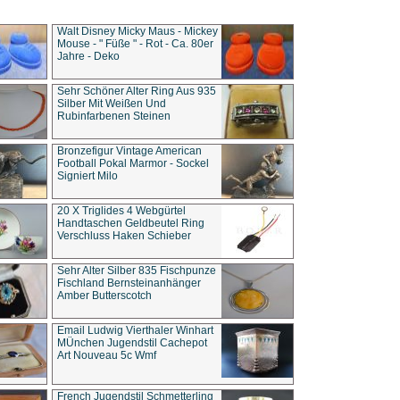
Walt Disney Micky Maus - Mickey
Mouse - " Füße " - Rot - Ca. 80er
Jahre - Deko
Sehr Schöner Alter Ring Aus 935
Silber Mit Weißen Und
Rubinfarbenen Steinen
Bronzefigur Vintage American
Football Pokal Marmor - Sockel
Signiert Milo
20 X Triglides 4 Webgürtel
Handtaschen Geldbeutel Ring
Verschluss Haken Schieber
Sehr Alter Silber 835 Fischpunze
Fischland Bernsteinanhänger
Amber Butterscotch
Email Ludwig Vierthaler Winhart
MÜnchen Jugendstil Cachepot
Art Nouveau 5c Wmf
French Jugendstil Schmetterling