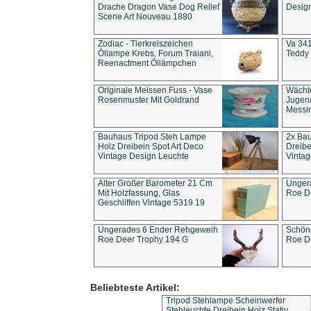
Drache Dragon Vase Dog Relief
Design
Scene Art Nouveau 1880
Zodiac - Tierkreiszeichen
Va 341
Öllampe Krebs, Forum Traiani,
Teddy 
Reenactment Öllämpchen
Originale Meissen Fuss - Vase
Wächt
Rosenmuster Mit Goldrand
Jugend
Messi
Bauhaus Tripod Steh Lampe
2x Ba
Holz Dreibein Spot Art Deco
Dreibe
Vintage Design Leuchte
Vintag
Alter Großer Barometer 21 Cm
Unger
Mit Holzfassung, Glas
Roe D
Geschliffen Vintage 5319 19
Ungerades 6 Ender Rehgeweih
Schön
Roe Deer Trophy 194 G
Roe D
Beliebteste Artikel:
Tripod Stehlampe Scheinwerfer
Stehleuchte Dreibein Holz Stativ