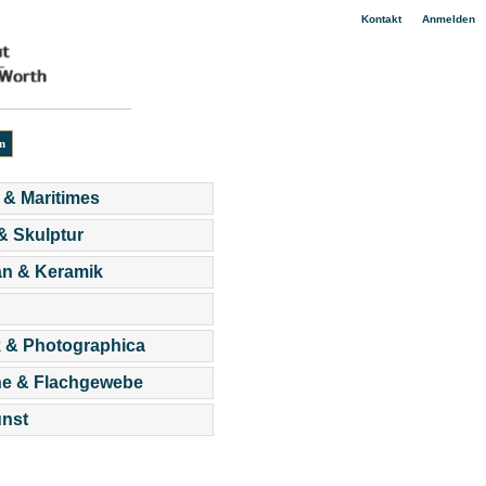
|
Kontakt
Anmelden
 & Maritimes
 & Skulptur
an & Keramik
 & Photographica
he & Flachgewebe
nst