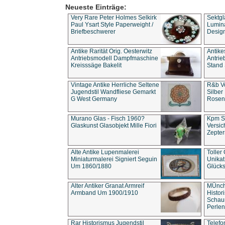
Neueste Einträge:
Very Rare Peter Holmes Selkirk
Sektgl
Paul Ysart Style Paperweight /
Lumina
Briefbeschwerer
Design
Antike Rarität Orig. Oesterwitz
Antike
Antriebsmodell Dampfmaschine
Antri
Kreisssäge Bakelit
Stand 
Vintage Antike Herrliche Seltene
R&b Vo
Jugendstil Wandfliese Gemarkt
Silber
G West Germany
Rosenm
Murano Glas - Fisch 1960?
Kpm S
Glaskunst Glasobjekt Mille Fiori
Versic
Zepter
Alte Antike Lupenmalerei
Toller
Miniaturmalerei Signiert Seguin
Unika
Um 1860/1880
Glücks
Alter Antiker Granat Armreif
MÜnch
Armband Um 1900/1910
Histor
Schaum
Perlen
Rar Historismus Jugendstil
Telefo