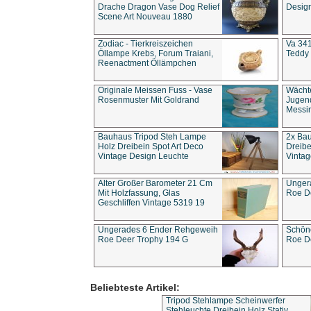
Drache Dragon Vase Dog Relief
Design
Scene Art Nouveau 1880
Zodiac - Tierkreiszeichen
Va 341
Öllampe Krebs, Forum Traiani,
Teddy 
Reenactment Öllämpchen
Originale Meissen Fuss - Vase
Wächt
Rosenmuster Mit Goldrand
Jugend
Messi
Bauhaus Tripod Steh Lampe
2x Ba
Holz Dreibein Spot Art Deco
Dreibe
Vintage Design Leuchte
Vintag
Alter Großer Barometer 21 Cm
Unger
Mit Holzfassung, Glas
Roe D
Geschliffen Vintage 5319 19
Ungerades 6 Ender Rehgeweih
Schön
Roe Deer Trophy 194 G
Roe D
Beliebteste Artikel:
Tripod Stehlampe Scheinwerfer
Stehleuchte Dreibein Holz Stativ