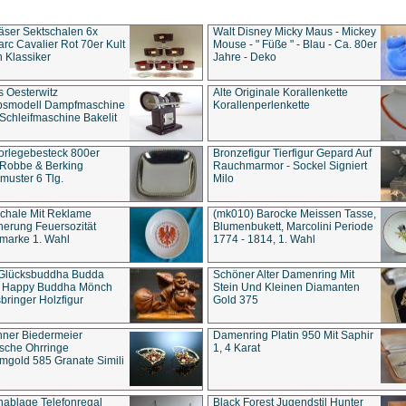
äser Sektschalen 6x
Walt Disney Micky Maus - Mickey
rc Cavalier Rot 70er Kult
Mouse - " Füße " - Blau - Ca. 80er
 Klassiker
Jahre - Deko
s Oesterwitz
Alte Originale Korallenkette
ebsmodell Dampfmaschine
Korallenperlenkette
Schleifmaschine Bakelit
rlegebesteck 800er
Bronzefigur Tierfigur Gepard Auf
 Robbe & Berking
Rauchmarmor - Sockel Signiert
uster 6 Tlg.
Milo
chale Mit Reklame
(mk010) Barocke Meissen Tasse,
herung Feuersozität
Blumenbukett, Marcolini Periode
marke 1. Wahl
1774 - 1814, 1. Wahl
 Glücksbuddha Budda
Schöner Alter Damenring Mit
t Happy Buddha Mönch
Stein Und Kleinen Diamanten
bringer Holzfigur
Gold 375
ner Biedermeier
Damenring Platin 950 Mit Saphir
ische Ohrringe
1, 4 Karat
gold 585 Granate Simili
nablage Telefonregal
Black Forest Jugendstil Hunter