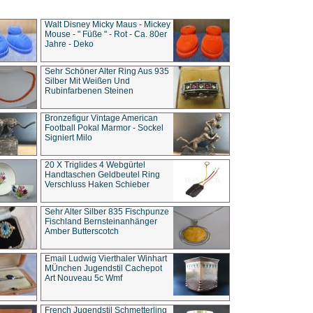
Walt Disney Micky Maus - Mickey
Mouse - " Füße " - Rot - Ca. 80er
Jahre - Deko
Sehr Schöner Alter Ring Aus 935
Silber Mit Weißen Und
Rubinfarbenen Steinen
Bronzefigur Vintage American
Football Pokal Marmor - Sockel
Signiert Milo
20 X Triglides 4 Webgürtel
Handtaschen Geldbeutel Ring
Verschluss Haken Schieber
Sehr Alter Silber 835 Fischpunze
Fischland Bernsteinanhänger
Amber Butterscotch
Email Ludwig Vierthaler Winhart
MÜnchen Jugendstil Cachepot
Art Nouveau 5c Wmf
French Jugendstil Schmetterling