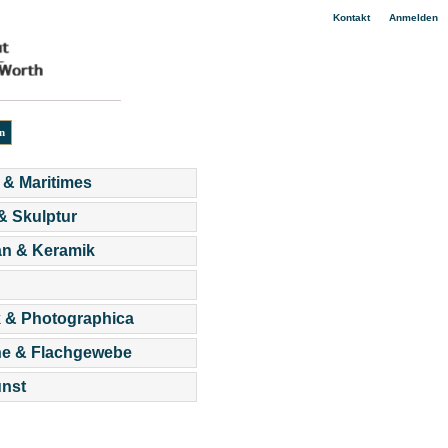
|
Kontakt
Anmelden
 & Maritimes
 & Skulptur
an & Keramik
 & Photographica
he & Flachgewebe
nst