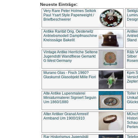
Neueste Einträge:
Very Rare Peter Holmes Selkirk
Sektgl
Paul Ysart Style Paperweight /
Lumina
Briefbeschwerer
Design
Antike Rarität Orig. Oesterwitz
Antike
Antriebsmodell Dampfmaschine
Antri
Kreisssäge Bakelit
Stand 
Vintage Antike Herrliche Seltene
R&b Vo
Jugendstil Wandfliese Gemarkt
Silber
G West Germany
Rosenm
Murano Glas - Fisch 1960?
Kpm S
Glaskunst Glasobjekt Mille Fiori
Versic
Zepter
Alte Antike Lupenmalerei
Toller
Miniaturmalerei Signiert Seguin
Unika
Um 1860/1880
Glücks
Alter Antiker Granat Armreif
MÜnch
Armband Um 1900/1910
Histor
Schaum
Perlen
Rar Historismus Jugendstil
Telefo