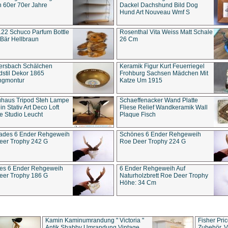
 60er 70er Jahre
Dackel Dachshund Bild Dog
Hund Art Nouveau Wmf S
22 Schuco Parfum Bottle
Rosenthal Vita Weiss Matt Schale
Bär Hellbraun
26 Cm
ersbach Schälchen
Keramik Figur Kurt Feuerriegel
stil Dekor 1865
Frohburg Sachsen Mädchen Mit
ngmontur
Katze Um 1915
uhaus Tripod Steh Lampe
Schaeffenacker Wand Platte
in Stativ Art Deco Loft
Fliese Relief Wandkeramik Wall
e Studio Leucht
Plaque Fisch
ades 6 Ender Rehgeweih
Schönes 6 Ender Rehgeweih
eer Trophy 242 G
Roe Deer Trophy 224 G
es 6 Ender Rehgeweih
6 Ender Rehgeweih Auf
eer Trophy 186 G
Naturholzbrett Roe Deer Trophy
Höhe: 34 Cm
Kamin Kaminumrandung " Victoria "
Fisher Pri
Antik Shabby Umrandung Vintage
Zubehör, V