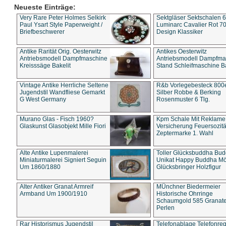
Neueste Einträge:
Very Rare Peter Holmes Selkirk
Sektgläser Sektschalen 
Paul Ysart Style Paperweight /
Luminarc Cavalier Rot 70
Briefbeschwerer
Design Klassiker
Antike Rarität Orig. Oesterwitz
Antikes Oesterwitz
Antriebsmodell Dampfmaschine
Antriebsmodell Dampfma
Kreisssäge Bakelit
Stand Schleifmaschine Ba
Vintage Antike Herrliche Seltene
R&b Vorlegebesteck 800
Jugendstil Wandfliese Gemarkt
Silber Robbe & Berking
G West Germany
Rosenmuster 6 Tlg.
Murano Glas - Fisch 1960?
Kpm Schale Mit Reklame
Glaskunst Glasobjekt Mille Fiori
Versicherung Feuersozitä
Zeptermarke 1. Wahl
Alte Antike Lupenmalerei
Toller Glücksbuddha Bu
Miniaturmalerei Signiert Seguin
Unikat Happy Buddha M
Um 1860/1880
Glücksbringer Holzfigur
Alter Antiker Granat Armreif
MÜnchner Biedermeier
Armband Um 1900/1910
Historische Ohrringe
Schaumgold 585 Granate 
Perlen
Rar Historismus Jugendstil
Telefonablage Telefonreg