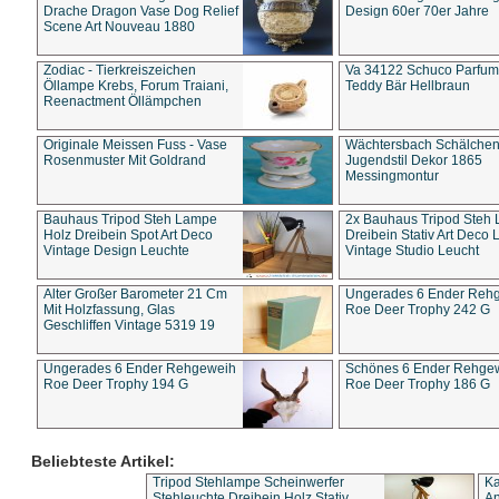
Drache Dragon Vase Dog Relief
Design 60er 70er Jahre
Scene Art Nouveau 1880
Zodiac - Tierkreiszeichen
Va 34122 Schuco Parfum 
Öllampe Krebs, Forum Traiani,
Teddy Bär Hellbraun
Reenactment Öllämpchen
Originale Meissen Fuss - Vase
Wächtersbach Schälche
Rosenmuster Mit Goldrand
Jugendstil Dekor 1865
Messingmontur
Bauhaus Tripod Steh Lampe
2x Bauhaus Tripod Steh
Holz Dreibein Spot Art Deco
Dreibein Stativ Art Deco L
Vintage Design Leuchte
Vintage Studio Leucht
Alter Großer Barometer 21 Cm
Ungerades 6 Ender Reh
Mit Holzfassung, Glas
Roe Deer Trophy 242 G
Geschliffen Vintage 5319 19
Ungerades 6 Ender Rehgeweih
Schönes 6 Ender Rehge
Roe Deer Trophy 194 G
Roe Deer Trophy 186 G
Beliebteste Artikel:
Tripod Stehlampe Scheinwerfer
Ka
Stehleuchte Dreibein Holz Stativ
An