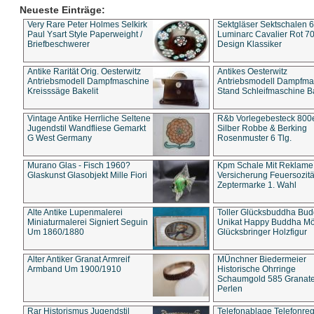
Neueste Einträge:
Very Rare Peter Holmes Selkirk
Sektgläser Sektschalen 
Paul Ysart Style Paperweight /
Luminarc Cavalier Rot 70
Briefbeschwerer
Design Klassiker
Antike Rarität Orig. Oesterwitz
Antikes Oesterwitz
Antriebsmodell Dampfmaschine
Antriebsmodell Dampfma
Kreisssäge Bakelit
Stand Schleifmaschine Ba
Vintage Antike Herrliche Seltene
R&b Vorlegebesteck 800
Jugendstil Wandfliese Gemarkt
Silber Robbe & Berking
G West Germany
Rosenmuster 6 Tlg.
Murano Glas - Fisch 1960?
Kpm Schale Mit Reklame
Glaskunst Glasobjekt Mille Fiori
Versicherung Feuersozitä
Zeptermarke 1. Wahl
Alte Antike Lupenmalerei
Toller Glücksbuddha Bu
Miniaturmalerei Signiert Seguin
Unikat Happy Buddha M
Um 1860/1880
Glücksbringer Holzfigur
Alter Antiker Granat Armreif
MÜnchner Biedermeier
Armband Um 1900/1910
Historische Ohrringe
Schaumgold 585 Granate 
Perlen
Rar Historismus Jugendstil
Telefonablage Telefonreg