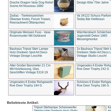
Drache Dragon Vase Dog Relief
Design 60er 70er Jahre
Scene Art Nouveau 1880
Zodiac - Tierkreiszeichen
Va 34122 Schuco Parfum 
Öllampe Krebs, Forum Traiani,
Teddy Bär Hellbraun
Reenactment Öllämpchen
Originale Meissen Fuss - Vase
Wächtersbach Schälche
Rosenmuster Mit Goldrand
Jugendstil Dekor 1865
Messingmontur
Bauhaus Tripod Steh Lampe
2x Bauhaus Tripod Steh
Holz Dreibein Spot Art Deco
Dreibein Stativ Art Deco L
Vintage Design Leuchte
Vintage Studio Leucht
Alter Großer Barometer 21 Cm
Ungerades 6 Ender Reh
Mit Holzfassung, Glas
Roe Deer Trophy 242 G
Geschliffen Vintage 5319 19
Ungerades 6 Ender Rehgeweih
Schönes 6 Ender Rehge
Roe Deer Trophy 194 G
Roe Deer Trophy 186 G
Beliebteste Artikel:
Tripod Stehlampe Scheinwerfer
Ka
Stehleuchte Dreibein Holz Stativ
An