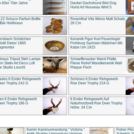
 60er 70er Jahre
Dackel Dachshund Bild Dog
Hund Art Nouveau Wmf S
22 Schuco Parfum Bottle
Rosenthal Vita Weiss Matt Schale
Bär Hellbraun
26 Cm
ersbach Schälchen
Keramik Figur Kurt Feuerriegel
stil Dekor 1865
Frohburg Sachsen Mädchen Mit
ngmontur
Katze Um 1915
uhaus Tripod Steh Lampe
Schaeffenacker Wand Platte
in Stativ Art Deco Loft
Fliese Relief Wandkeramik Wall
e Studio Leucht
Plaque Fisch
ades 6 Ender Rehgeweih
Schönes 6 Ender Rehgeweih
eer Trophy 242 G
Roe Deer Trophy 224 G
es 6 Ender Rehgeweih
6 Ender Rehgeweih Auf
eer Trophy 186 G
Naturholzbrett Roe Deer Trophy
Höhe: 34 Cm
Kamin Kaminumrandung " Victoria "
Fisher Pri
Antik Shabby Umrandung Vintage
Zubehör, V