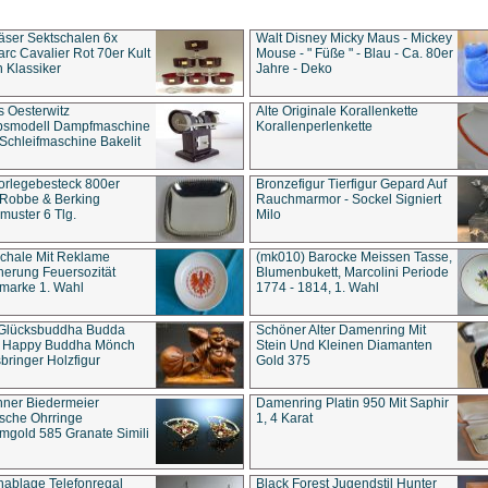
äser Sektschalen 6x
Walt Disney Micky Maus - Mickey
rc Cavalier Rot 70er Kult
Mouse - " Füße " - Blau - Ca. 80er
 Klassiker
Jahre - Deko
s Oesterwitz
Alte Originale Korallenkette
ebsmodell Dampfmaschine
Korallenperlenkette
Schleifmaschine Bakelit
rlegebesteck 800er
Bronzefigur Tierfigur Gepard Auf
 Robbe & Berking
Rauchmarmor - Sockel Signiert
uster 6 Tlg.
Milo
chale Mit Reklame
(mk010) Barocke Meissen Tasse,
herung Feuersozität
Blumenbukett, Marcolini Periode
marke 1. Wahl
1774 - 1814, 1. Wahl
 Glücksbuddha Budda
Schöner Alter Damenring Mit
t Happy Buddha Mönch
Stein Und Kleinen Diamanten
bringer Holzfigur
Gold 375
ner Biedermeier
Damenring Platin 950 Mit Saphir
ische Ohrringe
1, 4 Karat
gold 585 Granate Simili
nablage Telefonregal
Black Forest Jugendstil Hunter