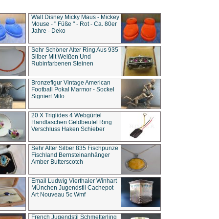
Walt Disney Micky Maus - Mickey
Mouse - " Füße " - Rot - Ca. 80er
Jahre - Deko
Sehr Schöner Alter Ring Aus 935
Silber Mit Weißen Und
Rubinfarbenen Steinen
Bronzefigur Vintage American
Football Pokal Marmor - Sockel
Signiert Milo
20 X Triglides 4 Webgürtel
Handtaschen Geldbeutel Ring
Verschluss Haken Schieber
Sehr Alter Silber 835 Fischpunze
Fischland Bernsteinanhänger
Amber Butterscotch
Email Ludwig Vierthaler Winhart
MÜnchen Jugendstil Cachepot
Art Nouveau 5c Wmf
French Jugendstil Schmetterling