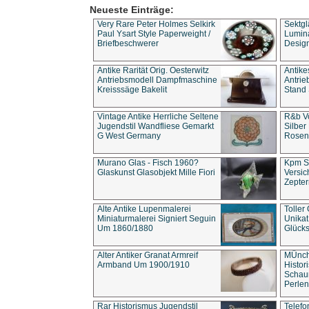
Neueste Einträge:
Very Rare Peter Holmes Selkirk
Sektgl
Paul Ysart Style Paperweight /
Lumina
Briefbeschwerer
Design
Antike Rarität Orig. Oesterwitz
Antike
Antriebsmodell Dampfmaschine
Antri
Kreisssäge Bakelit
Stand 
Vintage Antike Herrliche Seltene
R&b Vo
Jugendstil Wandfliese Gemarkt
Silber
G West Germany
Rosenm
Murano Glas - Fisch 1960?
Kpm S
Glaskunst Glasobjekt Mille Fiori
Versic
Zepter
Alte Antike Lupenmalerei
Toller
Miniaturmalerei Signiert Seguin
Unika
Um 1860/1880
Glücks
Alter Antiker Granat Armreif
MÜnch
Armband Um 1900/1910
Histor
Schaum
Perlen
Rar Historismus Jugendstil
Telefo