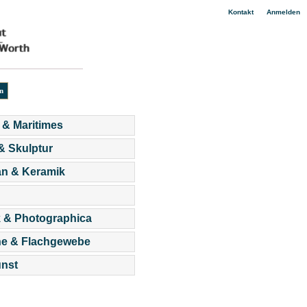
|
Kontakt
Anmelden
 & Maritimes
 & Skulptur
an & Keramik
 & Photographica
he & Flachgewebe
nst