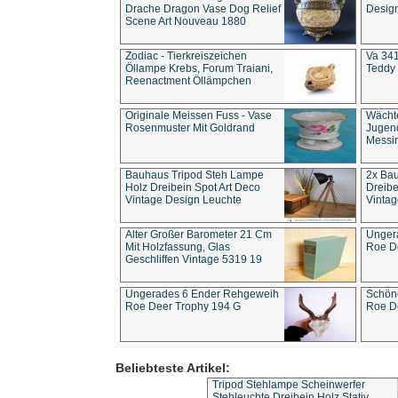
Drache Dragon Vase Dog Relief
Design
Scene Art Nouveau 1880
Zodiac - Tierkreiszeichen
Va 341
Öllampe Krebs, Forum Traiani,
Teddy 
Reenactment Öllämpchen
Originale Meissen Fuss - Vase
Wächt
Rosenmuster Mit Goldrand
Jugend
Messi
Bauhaus Tripod Steh Lampe
2x Ba
Holz Dreibein Spot Art Deco
Dreibe
Vintage Design Leuchte
Vintag
Alter Großer Barometer 21 Cm
Unger
Mit Holzfassung, Glas
Roe D
Geschliffen Vintage 5319 19
Ungerades 6 Ender Rehgeweih
Schön
Roe Deer Trophy 194 G
Roe D
Beliebteste Artikel:
Tripod Stehlampe Scheinwerfer
Stehleuchte Dreibein Holz Stativ