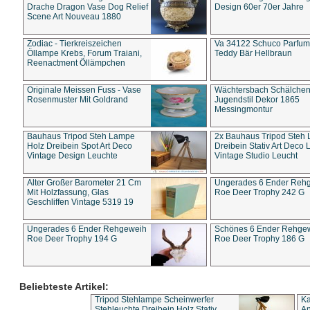
Drache Dragon Vase Dog Relief
Design 60er 70er Jahre
Scene Art Nouveau 1880
Zodiac - Tierkreiszeichen
Va 34122 Schuco Parfum 
Öllampe Krebs, Forum Traiani,
Teddy Bär Hellbraun
Reenactment Öllämpchen
Originale Meissen Fuss - Vase
Wächtersbach Schälche
Rosenmuster Mit Goldrand
Jugendstil Dekor 1865
Messingmontur
Bauhaus Tripod Steh Lampe
2x Bauhaus Tripod Steh
Holz Dreibein Spot Art Deco
Dreibein Stativ Art Deco L
Vintage Design Leuchte
Vintage Studio Leucht
Alter Großer Barometer 21 Cm
Ungerades 6 Ender Reh
Mit Holzfassung, Glas
Roe Deer Trophy 242 G
Geschliffen Vintage 5319 19
Ungerades 6 Ender Rehgeweih
Schönes 6 Ender Rehge
Roe Deer Trophy 194 G
Roe Deer Trophy 186 G
Beliebteste Artikel:
Tripod Stehlampe Scheinwerfer
Ka
Stehleuchte Dreibein Holz Stativ
An