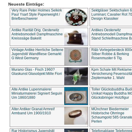
Neueste Einträge:
Very Rare Peter Holmes Selkirk
Sektgläser Sektschalen 
Paul Ysart Style Paperweight /
Luminarc Cavalier Rot 70
Briefbeschwerer
Design Klassiker
Antike Rarität Orig. Oesterwitz
Antikes Oesterwitz
Antriebsmodell Dampfmaschine
Antriebsmodell Dampfma
Kreisssäge Bakelit
Stand Schleifmaschine Ba
Vintage Antike Herrliche Seltene
R&b Vorlegebesteck 800
Jugendstil Wandfliese Gemarkt
Silber Robbe & Berking
G West Germany
Rosenmuster 6 Tlg.
Murano Glas - Fisch 1960?
Kpm Schale Mit Reklame
Glaskunst Glasobjekt Mille Fiori
Versicherung Feuersozitä
Zeptermarke 1. Wahl
Alte Antike Lupenmalerei
Toller Glücksbuddha Bu
Miniaturmalerei Signiert Seguin
Unikat Happy Buddha M
Um 1860/1880
Glücksbringer Holzfigur
Alter Antiker Granat Armreif
MÜnchner Biedermeier
Armband Um 1900/1910
Historische Ohrringe
Schaumgold 585 Granate 
Perlen
Rar Historismus Jugendstil
Telefonablage Telefonreg