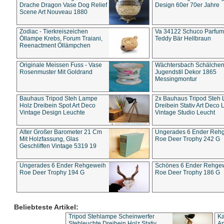
Drache Dragon Vase Dog Relief
Design 60er 70er Jahre
Scene Art Nouveau 1880
Zodiac - Tierkreiszeichen
Va 34122 Schuco Parfum 
Öllampe Krebs, Forum Traiani,
Teddy Bär Hellbraun
Reenactment Öllämpchen
Originale Meissen Fuss - Vase
Wächtersbach Schälche
Rosenmuster Mit Goldrand
Jugendstil Dekor 1865
Messingmontur
Bauhaus Tripod Steh Lampe
2x Bauhaus Tripod Steh
Holz Dreibein Spot Art Deco
Dreibein Stativ Art Deco L
Vintage Design Leuchte
Vintage Studio Leucht
Alter Großer Barometer 21 Cm
Ungerades 6 Ender Reh
Mit Holzfassung, Glas
Roe Deer Trophy 242 G
Geschliffen Vintage 5319 19
Ungerades 6 Ender Rehgeweih
Schönes 6 Ender Rehge
Roe Deer Trophy 194 G
Roe Deer Trophy 186 G
Beliebteste Artikel:
Tripod Stehlampe Scheinwerfer
Ka
Stehleuchte Dreibein Holz Stativ
An