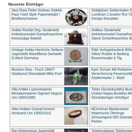
Neueste Einträge:
Very Rare Peter Holmes Selkirk
Sektgläser Sektschalen 
Paul Ysart Style Paperweight /
Luminarc Cavalier Rot 70
Briefbeschwerer
Design Klassiker
Antike Rarität Orig. Oesterwitz
Antikes Oesterwitz
Antriebsmodell Dampfmaschine
Antriebsmodell Dampfma
Kreisssäge Bakelit
Stand Schleifmaschine Ba
Vintage Antike Herrliche Seltene
R&b Vorlegebesteck 800
Jugendstil Wandfliese Gemarkt
Silber Robbe & Berking
G West Germany
Rosenmuster 6 Tlg.
Murano Glas - Fisch 1960?
Kpm Schale Mit Reklame
Glaskunst Glasobjekt Mille Fiori
Versicherung Feuersozitä
Zeptermarke 1. Wahl
Alte Antike Lupenmalerei
Toller Glücksbuddha Bu
Miniaturmalerei Signiert Seguin
Unikat Happy Buddha M
Um 1860/1880
Glücksbringer Holzfigur
Alter Antiker Granat Armreif
MÜnchner Biedermeier
Armband Um 1900/1910
Historische Ohrringe
Schaumgold 585 Granate 
Perlen
Rar Historismus Jugendstil
Telefonablage Telefonreg