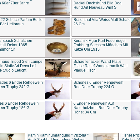
 60er 70er Jahre
Dackel Dachshund Bild Dog
Hund Art Nouveau Wmf S
22 Schuco Parfum Bottle
Rosenthal Vita Weiss Matt Schale
Bär Hellbraun
26 Cm
ersbach Schälchen
Keramik Figur Kurt Feuerriegel
stil Dekor 1865
Frohburg Sachsen Mädchen Mit
ngmontur
Katze Um 1915
uhaus Tripod Steh Lampe
Schaeffenacker Wand Platte
in Stativ Art Deco Loft
Fliese Relief Wandkeramik Wall
e Studio Leucht
Plaque Fisch
ades 6 Ender Rehgeweih
Schönes 6 Ender Rehgeweih
eer Trophy 242 G
Roe Deer Trophy 224 G
es 6 Ender Rehgeweih
6 Ender Rehgeweih Auf
eer Trophy 186 G
Naturholzbrett Roe Deer Trophy
Höhe: 34 Cm
Kamin Kaminumrandung " Victoria "
Fisher Pri
Antik Shabby Umrandung Vintage
Zubehör, V