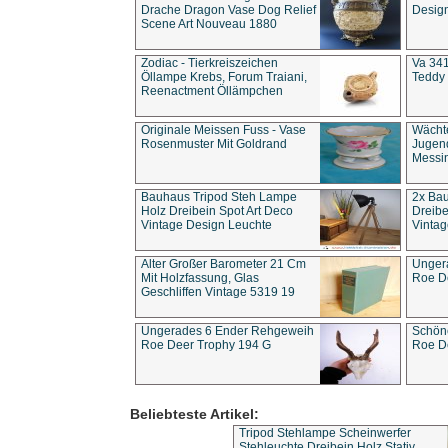
Drache Dragon Vase Dog Relief
Design
Scene Art Nouveau 1880
Zodiac - Tierkreiszeichen
Va 341
Öllampe Krebs, Forum Traiani,
Teddy 
Reenactment Öllämpchen
Originale Meissen Fuss - Vase
Wächt
Rosenmuster Mit Goldrand
Jugend
Messi
Bauhaus Tripod Steh Lampe
2x Ba
Holz Dreibein Spot Art Deco
Dreibe
Vintage Design Leuchte
Vintag
Alter Großer Barometer 21 Cm
Unger
Mit Holzfassung, Glas
Roe D
Geschliffen Vintage 5319 19
Ungerades 6 Ender Rehgeweih
Schön
Roe Deer Trophy 194 G
Roe D
Beliebteste Artikel:
Tripod Stehlampe Scheinwerfer
Stehleuchte Dreibein Holz Stativ