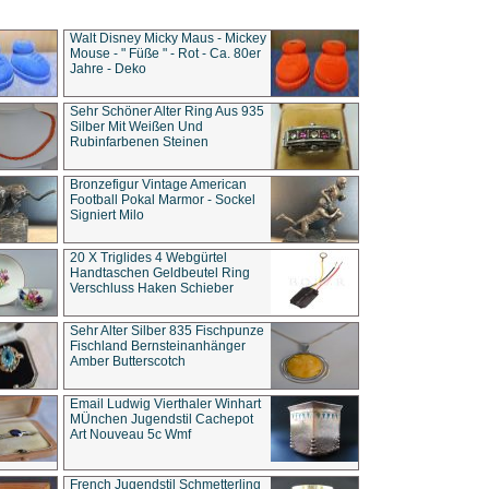
Walt Disney Micky Maus - Mickey
Mouse - " Füße " - Rot - Ca. 80er
Jahre - Deko
Sehr Schöner Alter Ring Aus 935
Silber Mit Weißen Und
Rubinfarbenen Steinen
Bronzefigur Vintage American
Football Pokal Marmor - Sockel
Signiert Milo
20 X Triglides 4 Webgürtel
Handtaschen Geldbeutel Ring
Verschluss Haken Schieber
Sehr Alter Silber 835 Fischpunze
Fischland Bernsteinanhänger
Amber Butterscotch
Email Ludwig Vierthaler Winhart
MÜnchen Jugendstil Cachepot
Art Nouveau 5c Wmf
French Jugendstil Schmetterling