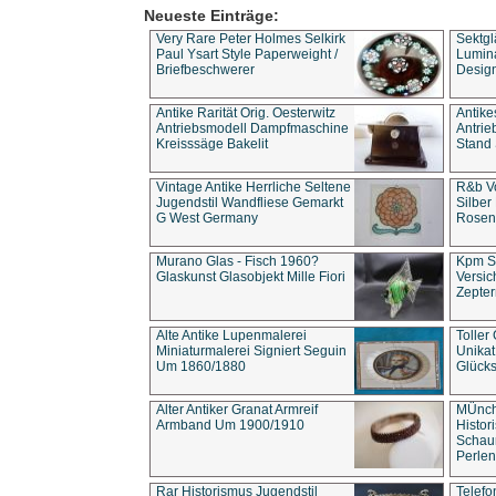
Neueste Einträge:
Very Rare Peter Holmes Selkirk
Sektgl
Paul Ysart Style Paperweight /
Lumina
Briefbeschwerer
Design
Antike Rarität Orig. Oesterwitz
Antike
Antriebsmodell Dampfmaschine
Antri
Kreisssäge Bakelit
Stand 
Vintage Antike Herrliche Seltene
R&b Vo
Jugendstil Wandfliese Gemarkt
Silber
G West Germany
Rosenm
Murano Glas - Fisch 1960?
Kpm S
Glaskunst Glasobjekt Mille Fiori
Versic
Zepter
Alte Antike Lupenmalerei
Toller
Miniaturmalerei Signiert Seguin
Unika
Um 1860/1880
Glücks
Alter Antiker Granat Armreif
MÜnch
Armband Um 1900/1910
Histor
Schaum
Perlen
Rar Historismus Jugendstil
Telefo