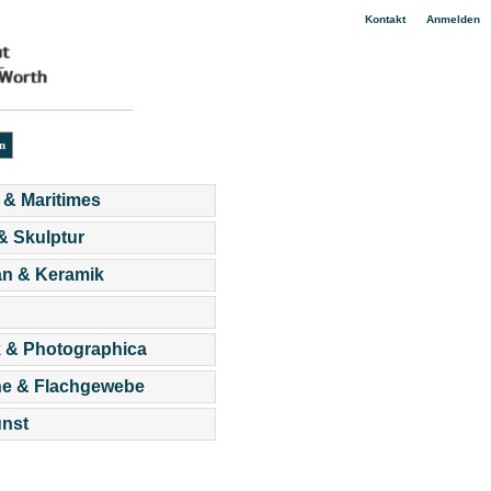
|
Kontakt
Anmelden
 & Maritimes
 & Skulptur
an & Keramik
 & Photographica
he & Flachgewebe
nst