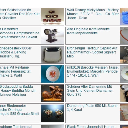
äser Sektschalen 6x
Walt Disney Micky Maus - Mickey
rc Cavalier Rot 70er Kult
Mouse - " Füße " - Blau - Ca. 80er
 Klassiker
Jahre - Deko
s Oesterwitz
Alte Originale Korallenkette
ebsmodell Dampfmaschine
Korallenperlenkette
Schleifmaschine Bakelit
rlegebesteck 800er
Bronzefigur Tierfigur Gepard Auf
 Robbe & Berking
Rauchmarmor - Sockel Signiert
uster 6 Tlg.
Milo
chale Mit Reklame
(mk010) Barocke Meissen Tasse,
herung Feuersozität
Blumenbukett, Marcolini Periode
marke 1. Wahl
1774 - 1814, 1. Wahl
 Glücksbuddha Budda
Schöner Alter Damenring Mit
t Happy Buddha Mönch
Stein Und Kleinen Diamanten
bringer Holzfigur
Gold 375
ner Biedermeier
Damenring Platin 950 Mit Saphir
ische Ohrringe
1, 4 Karat
gold 585 Granate Simili
nablage Telefonregal
Black Forest Jugendstil Hunter