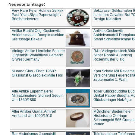
Neueste Einträge:
Very Rare Peter Holmes Selkirk
Sektgläser Sektschalen 
Paul Ysart Style Paperweight /
Luminarc Cavalier Rot 70
Briefbeschwerer
Design Klassiker
Antike Rarität Orig. Oesterwitz
Antikes Oesterwitz
Antriebsmodell Dampfmaschine
Antriebsmodell Dampfma
Kreisssäge Bakelit
Stand Schleifmaschine Ba
Vintage Antike Herrliche Seltene
R&b Vorlegebesteck 800
Jugendstil Wandfliese Gemarkt
Silber Robbe & Berking
G West Germany
Rosenmuster 6 Tlg.
Murano Glas - Fisch 1960?
Kpm Schale Mit Reklame
Glaskunst Glasobjekt Mille Fiori
Versicherung Feuersozitä
Zeptermarke 1. Wahl
Alte Antike Lupenmalerei
Toller Glücksbuddha Bu
Miniaturmalerei Signiert Seguin
Unikat Happy Buddha M
Um 1860/1880
Glücksbringer Holzfigur
Alter Antiker Granat Armreif
MÜnchner Biedermeier
Armband Um 1900/1910
Historische Ohrringe
Schaumgold 585 Granate 
Perlen
Rar Historismus Jugendstil
Telefonablage Telefonreg