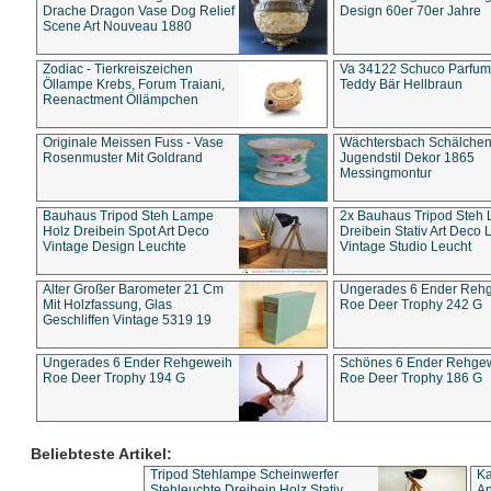
Drache Dragon Vase Dog Relief
Design 60er 70er Jahre
Scene Art Nouveau 1880
Zodiac - Tierkreiszeichen
Va 34122 Schuco Parfum 
Öllampe Krebs, Forum Traiani,
Teddy Bär Hellbraun
Reenactment Öllämpchen
Originale Meissen Fuss - Vase
Wächtersbach Schälche
Rosenmuster Mit Goldrand
Jugendstil Dekor 1865
Messingmontur
Bauhaus Tripod Steh Lampe
2x Bauhaus Tripod Steh
Holz Dreibein Spot Art Deco
Dreibein Stativ Art Deco L
Vintage Design Leuchte
Vintage Studio Leucht
Alter Großer Barometer 21 Cm
Ungerades 6 Ender Reh
Mit Holzfassung, Glas
Roe Deer Trophy 242 G
Geschliffen Vintage 5319 19
Ungerades 6 Ender Rehgeweih
Schönes 6 Ender Rehge
Roe Deer Trophy 194 G
Roe Deer Trophy 186 G
Beliebteste Artikel:
Tripod Stehlampe Scheinwerfer
Ka
Stehleuchte Dreibein Holz Stativ
An