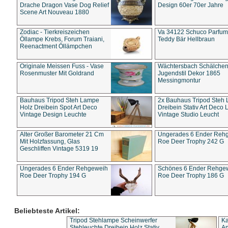
Drache Dragon Vase Dog Relief
Design 60er 70er Jahre
Scene Art Nouveau 1880
Zodiac - Tierkreiszeichen
Va 34122 Schuco Parfum 
Öllampe Krebs, Forum Traiani,
Teddy Bär Hellbraun
Reenactment Öllämpchen
Originale Meissen Fuss - Vase
Wächtersbach Schälche
Rosenmuster Mit Goldrand
Jugendstil Dekor 1865
Messingmontur
Bauhaus Tripod Steh Lampe
2x Bauhaus Tripod Steh
Holz Dreibein Spot Art Deco
Dreibein Stativ Art Deco L
Vintage Design Leuchte
Vintage Studio Leucht
Alter Großer Barometer 21 Cm
Ungerades 6 Ender Reh
Mit Holzfassung, Glas
Roe Deer Trophy 242 G
Geschliffen Vintage 5319 19
Ungerades 6 Ender Rehgeweih
Schönes 6 Ender Rehge
Roe Deer Trophy 194 G
Roe Deer Trophy 186 G
Beliebteste Artikel:
Tripod Stehlampe Scheinwerfer
Ka
Stehleuchte Dreibein Holz Stativ
An