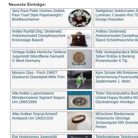
Neueste Einträge:
Very Rare Peter Holmes Selkirk
Sektgläser Sektschalen 
Paul Ysart Style Paperweight /
Luminarc Cavalier Rot 70
Briefbeschwerer
Design Klassiker
Antike Rarität Orig. Oesterwitz
Antikes Oesterwitz
Antriebsmodell Dampfmaschine
Antriebsmodell Dampfma
Kreisssäge Bakelit
Stand Schleifmaschine Ba
Vintage Antike Herrliche Seltene
R&b Vorlegebesteck 800
Jugendstil Wandfliese Gemarkt
Silber Robbe & Berking
G West Germany
Rosenmuster 6 Tlg.
Murano Glas - Fisch 1960?
Kpm Schale Mit Reklame
Glaskunst Glasobjekt Mille Fiori
Versicherung Feuersozitä
Zeptermarke 1. Wahl
Alte Antike Lupenmalerei
Toller Glücksbuddha Bu
Miniaturmalerei Signiert Seguin
Unikat Happy Buddha M
Um 1860/1880
Glücksbringer Holzfigur
Alter Antiker Granat Armreif
MÜnchner Biedermeier
Armband Um 1900/1910
Historische Ohrringe
Schaumgold 585 Granate 
Perlen
Rar Historismus Jugendstil
Telefonablage Telefonreg