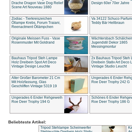
Drache Dragon Vase Dog Relief
Design 60er 70er Jahre
Scene Art Nouveau 1880
Zodiac - Tierkreiszeichen
Va 34122 Schuco Parfum 
Öllampe Krebs, Forum Traiani,
Teddy Bär Hellbraun
Reenactment Öllämpchen
Originale Meissen Fuss - Vase
Wächtersbach Schälche
Rosenmuster Mit Goldrand
Jugendstil Dekor 1865
Messingmontur
Bauhaus Tripod Steh Lampe
2x Bauhaus Tripod Steh
Holz Dreibein Spot Art Deco
Dreibein Stativ Art Deco L
Vintage Design Leuchte
Vintage Studio Leucht
Alter Großer Barometer 21 Cm
Ungerades 6 Ender Reh
Mit Holzfassung, Glas
Roe Deer Trophy 242 G
Geschliffen Vintage 5319 19
Ungerades 6 Ender Rehgeweih
Schönes 6 Ender Rehge
Roe Deer Trophy 194 G
Roe Deer Trophy 186 G
Beliebteste Artikel:
Tripod Stehlampe Scheinwerfer
Ka
Stehleuchte Dreibein Holz Stativ
An