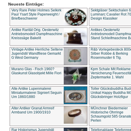
Neueste Einträge:
Very Rare Peter Holmes Selkirk
Sektgläser Sektschalen 
Paul Ysart Style Paperweight /
Luminarc Cavalier Rot 70
Briefbeschwerer
Design Klassiker
Antike Rarität Orig. Oesterwitz
Antikes Oesterwitz
Antriebsmodell Dampfmaschine
Antriebsmodell Dampfma
Kreisssäge Bakelit
Stand Schleifmaschine Ba
Vintage Antike Herrliche Seltene
R&b Vorlegebesteck 800
Jugendstil Wandfliese Gemarkt
Silber Robbe & Berking
G West Germany
Rosenmuster 6 Tlg.
Murano Glas - Fisch 1960?
Kpm Schale Mit Reklame
Glaskunst Glasobjekt Mille Fiori
Versicherung Feuersozitä
Zeptermarke 1. Wahl
Alte Antike Lupenmalerei
Toller Glücksbuddha Bu
Miniaturmalerei Signiert Seguin
Unikat Happy Buddha M
Um 1860/1880
Glücksbringer Holzfigur
Alter Antiker Granat Armreif
MÜnchner Biedermeier
Armband Um 1900/1910
Historische Ohrringe
Schaumgold 585 Granate 
Perlen
Rar Historismus Jugendstil
Telefonablage Telefonreg