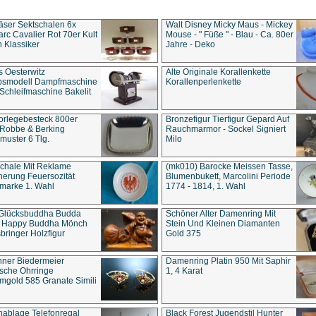
äser Sektschalen 6x
Walt Disney Micky Maus - Mickey
rc Cavalier Rot 70er Kult
Mouse - " Füße " - Blau - Ca. 80er
 Klassiker
Jahre - Deko
s Oesterwitz
Alte Originale Korallenkette
ebsmodell Dampfmaschine
Korallenperlenkette
Schleifmaschine Bakelit
rlegebesteck 800er
Bronzefigur Tierfigur Gepard Auf
 Robbe & Berking
Rauchmarmor - Sockel Signiert
uster 6 Tlg.
Milo
chale Mit Reklame
(mk010) Barocke Meissen Tasse,
herung Feuersozität
Blumenbukett, Marcolini Periode
marke 1. Wahl
1774 - 1814, 1. Wahl
 Glücksbuddha Budda
Schöner Alter Damenring Mit
t Happy Buddha Mönch
Stein Und Kleinen Diamanten
bringer Holzfigur
Gold 375
ner Biedermeier
Damenring Platin 950 Mit Saphir
ische Ohrringe
1, 4 Karat
gold 585 Granate Simili
nablage Telefonregal
Black Forest Jugendstil Hunter