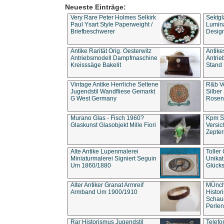
Neueste Einträge:
Very Rare Peter Holmes Selkirk
Sektgl
Paul Ysart Style Paperweight /
Lumina
Briefbeschwerer
Design
Antike Rarität Orig. Oesterwitz
Antike
Antriebsmodell Dampfmaschine
Antri
Kreisssäge Bakelit
Stand 
Vintage Antike Herrliche Seltene
R&b Vo
Jugendstil Wandfliese Gemarkt
Silber
G West Germany
Rosenm
Murano Glas - Fisch 1960?
Kpm S
Glaskunst Glasobjekt Mille Fiori
Versic
Zepter
Alte Antike Lupenmalerei
Toller
Miniaturmalerei Signiert Seguin
Unika
Um 1860/1880
Glücks
Alter Antiker Granat Armreif
MÜnch
Armband Um 1900/1910
Histor
Schaum
Perlen
Rar Historismus Jugendstil
Telefo