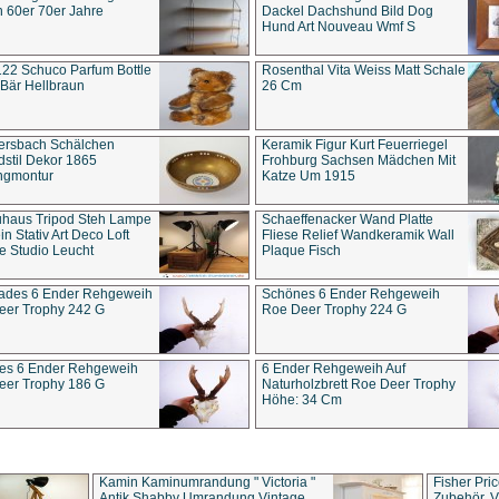
 60er 70er Jahre
Dackel Dachshund Bild Dog
Hund Art Nouveau Wmf S
22 Schuco Parfum Bottle
Rosenthal Vita Weiss Matt Schale
Bär Hellbraun
26 Cm
ersbach Schälchen
Keramik Figur Kurt Feuerriegel
stil Dekor 1865
Frohburg Sachsen Mädchen Mit
ngmontur
Katze Um 1915
uhaus Tripod Steh Lampe
Schaeffenacker Wand Platte
in Stativ Art Deco Loft
Fliese Relief Wandkeramik Wall
e Studio Leucht
Plaque Fisch
ades 6 Ender Rehgeweih
Schönes 6 Ender Rehgeweih
eer Trophy 242 G
Roe Deer Trophy 224 G
es 6 Ender Rehgeweih
6 Ender Rehgeweih Auf
eer Trophy 186 G
Naturholzbrett Roe Deer Trophy
Höhe: 34 Cm
Kamin Kaminumrandung " Victoria "
Fisher Pri
Antik Shabby Umrandung Vintage
Zubehör, V