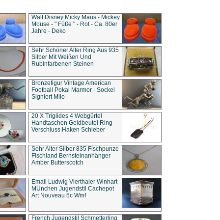
Walt Disney Micky Maus - Mickey
Mouse - " Füße " - Rot - Ca. 80er
Jahre - Deko
Sehr Schöner Alter Ring Aus 935
Silber Mit Weißen Und
Rubinfarbenen Steinen
Bronzefigur Vintage American
Football Pokal Marmor - Sockel
Signiert Milo
20 X Triglides 4 Webgürtel
Handtaschen Geldbeutel Ring
Verschluss Haken Schieber
Sehr Alter Silber 835 Fischpunze
Fischland Bernsteinanhänger
Amber Butterscotch
Email Ludwig Vierthaler Winhart
MÜnchen Jugendstil Cachepot
Art Nouveau 5c Wmf
French Jugendstil Schmetterling