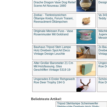
Drache Dragon Vase Dog Relief
Design
Scene Art Nouveau 1880
Zodiac - Tierkreiszeichen
Va 341
Öllampe Krebs, Forum Traiani,
Teddy 
Reenactment Öllämpchen
Originale Meissen Fuss - Vase
Wächt
Rosenmuster Mit Goldrand
Jugend
Messi
Bauhaus Tripod Steh Lampe
2x Ba
Holz Dreibein Spot Art Deco
Dreibe
Vintage Design Leuchte
Vintag
Alter Großer Barometer 21 Cm
Unger
Mit Holzfassung, Glas
Roe D
Geschliffen Vintage 5319 19
Ungerades 6 Ender Rehgeweih
Schön
Roe Deer Trophy 194 G
Roe D
Beliebteste Artikel:
Tripod Stehlampe Scheinwerfer
Stehleuchte Dreibein Holz Stativ