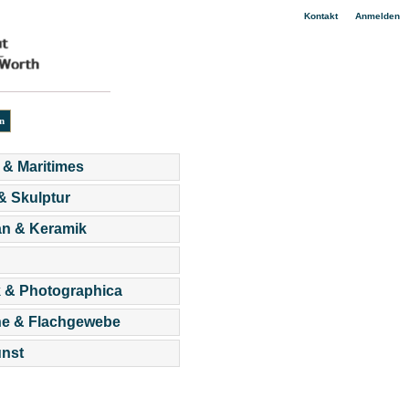
|
Kontakt
Anmelden
 & Maritimes
 & Skulptur
an & Keramik
 & Photographica
he & Flachgewebe
nst