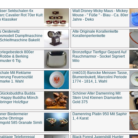
äser Sektschalen 6x
Walt Disney Micky Maus - Mickey
rc Cavalier Rot 70er Kult
Mouse - " Füße " - Blau - Ca. 80er
 Klassiker
Jahre - Deko
s Oesterwitz
Alte Originale Korallenkette
ebsmodell Dampfmaschine
Korallenperlenkette
Schleifmaschine Bakelit
rlegebesteck 800er
Bronzefigur Tierfigur Gepard Auf
 Robbe & Berking
Rauchmarmor - Sockel Signiert
uster 6 Tlg.
Milo
chale Mit Reklame
(mk010) Barocke Meissen Tasse,
herung Feuersozität
Blumenbukett, Marcolini Periode
marke 1. Wahl
1774 - 1814, 1. Wahl
 Glücksbuddha Budda
Schöner Alter Damenring Mit
t Happy Buddha Mönch
Stein Und Kleinen Diamanten
bringer Holzfigur
Gold 375
ner Biedermeier
Damenring Platin 950 Mit Saphir
ische Ohrringe
1, 4 Karat
gold 585 Granate Simili
nablage Telefonregal
Black Forest Jugendstil Hunter