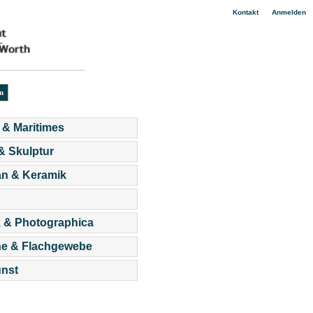
|
Kontakt
Anmelden
 & Maritimes
 & Skulptur
an & Keramik
 & Photographica
he & Flachgewebe
nst