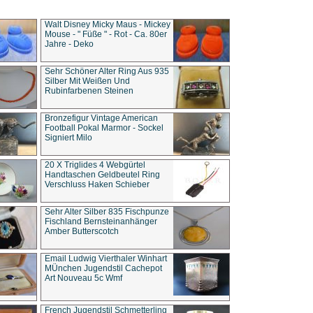
Walt Disney Micky Maus - Mickey
Mouse - " Füße " - Rot - Ca. 80er
Jahre - Deko
Sehr Schöner Alter Ring Aus 935
Silber Mit Weißen Und
Rubinfarbenen Steinen
Bronzefigur Vintage American
Football Pokal Marmor - Sockel
Signiert Milo
20 X Triglides 4 Webgürtel
Handtaschen Geldbeutel Ring
Verschluss Haken Schieber
Sehr Alter Silber 835 Fischpunze
Fischland Bernsteinanhänger
Amber Butterscotch
Email Ludwig Vierthaler Winhart
MÜnchen Jugendstil Cachepot
Art Nouveau 5c Wmf
French Jugendstil Schmetterling