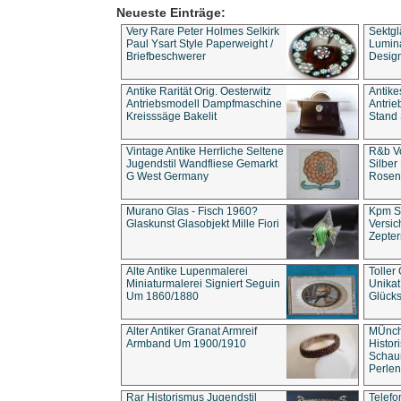
Neueste Einträge:
Very Rare Peter Holmes Selkirk
Sektgl
Paul Ysart Style Paperweight /
Lumina
Briefbeschwerer
Design
Antike Rarität Orig. Oesterwitz
Antike
Antriebsmodell Dampfmaschine
Antri
Kreisssäge Bakelit
Stand 
Vintage Antike Herrliche Seltene
R&b Vo
Jugendstil Wandfliese Gemarkt
Silber
G West Germany
Rosenm
Murano Glas - Fisch 1960?
Kpm S
Glaskunst Glasobjekt Mille Fiori
Versic
Zepter
Alte Antike Lupenmalerei
Toller
Miniaturmalerei Signiert Seguin
Unika
Um 1860/1880
Glücks
Alter Antiker Granat Armreif
MÜnch
Armband Um 1900/1910
Histor
Schaum
Perlen
Rar Historismus Jugendstil
Telefo