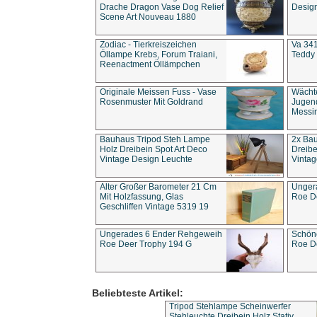
Drache Dragon Vase Dog Relief
Design
Scene Art Nouveau 1880
Zodiac - Tierkreiszeichen
Va 341
Öllampe Krebs, Forum Traiani,
Teddy 
Reenactment Öllämpchen
Originale Meissen Fuss - Vase
Wächt
Rosenmuster Mit Goldrand
Jugend
Messi
Bauhaus Tripod Steh Lampe
2x Ba
Holz Dreibein Spot Art Deco
Dreibe
Vintage Design Leuchte
Vintag
Alter Großer Barometer 21 Cm
Unger
Mit Holzfassung, Glas
Roe D
Geschliffen Vintage 5319 19
Ungerades 6 Ender Rehgeweih
Schön
Roe Deer Trophy 194 G
Roe D
Beliebteste Artikel:
Tripod Stehlampe Scheinwerfer
Stehleuchte Dreibein Holz Stativ