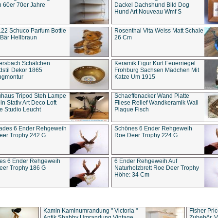
 60er 70er Jahre
Dackel Dachshund Bild Dog
Hund Art Nouveau Wmf S
22 Schuco Parfum Bottle
Rosenthal Vita Weiss Matt Schale
Bär Hellbraun
26 Cm
ersbach Schälchen
Keramik Figur Kurt Feuerriegel
stil Dekor 1865
Frohburg Sachsen Mädchen Mit
ngmontur
Katze Um 1915
uhaus Tripod Steh Lampe
Schaeffenacker Wand Platte
in Stativ Art Deco Loft
Fliese Relief Wandkeramik Wall
e Studio Leucht
Plaque Fisch
ades 6 Ender Rehgeweih
Schönes 6 Ender Rehgeweih
eer Trophy 242 G
Roe Deer Trophy 224 G
es 6 Ender Rehgeweih
6 Ender Rehgeweih Auf
eer Trophy 186 G
Naturholzbrett Roe Deer Trophy
Höhe: 34 Cm
Kamin Kaminumrandung " Victoria "
Fisher Pri
Antik Shabby Umrandung Vintage
Zubehör, V