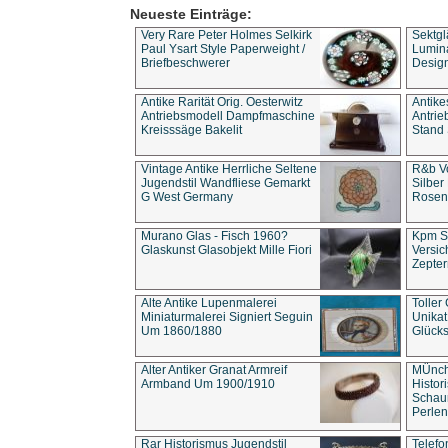
Neueste Einträge:
Very Rare Peter Holmes Selkirk
Sektgl
Paul Ysart Style Paperweight /
Lumina
Briefbeschwerer
Design
Antike Rarität Orig. Oesterwitz
Antike
Antriebsmodell Dampfmaschine
Antri
Kreisssäge Bakelit
Stand 
Vintage Antike Herrliche Seltene
R&b Vo
Jugendstil Wandfliese Gemarkt
Silber
G West Germany
Rosenm
Murano Glas - Fisch 1960?
Kpm S
Glaskunst Glasobjekt Mille Fiori
Versic
Zepter
Alte Antike Lupenmalerei
Toller
Miniaturmalerei Signiert Seguin
Unika
Um 1860/1880
Glücks
Alter Antiker Granat Armreif
MÜnch
Armband Um 1900/1910
Histor
Schaum
Perlen
Rar Historismus Jugendstil
Telefo