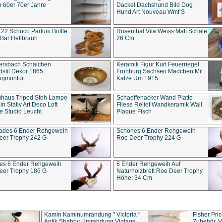
 60er 70er Jahre
Dackel Dachshund Bild Dog
Hund Art Nouveau Wmf S
22 Schuco Parfum Bottle
Rosenthal Vita Weiss Matt Schale
Bär Hellbraun
26 Cm
ersbach Schälchen
Keramik Figur Kurt Feuerriegel
stil Dekor 1865
Frohburg Sachsen Mädchen Mit
ngmontur
Katze Um 1915
uhaus Tripod Steh Lampe
Schaeffenacker Wand Platte
in Stativ Art Deco Loft
Fliese Relief Wandkeramik Wall
e Studio Leucht
Plaque Fisch
ades 6 Ender Rehgeweih
Schönes 6 Ender Rehgeweih
eer Trophy 242 G
Roe Deer Trophy 224 G
es 6 Ender Rehgeweih
6 Ender Rehgeweih Auf
eer Trophy 186 G
Naturholzbrett Roe Deer Trophy
Höhe: 34 Cm
Kamin Kaminumrandung " Victoria "
Fisher Pri
Antik Shabby Umrandung Vintage
Zubehör, V