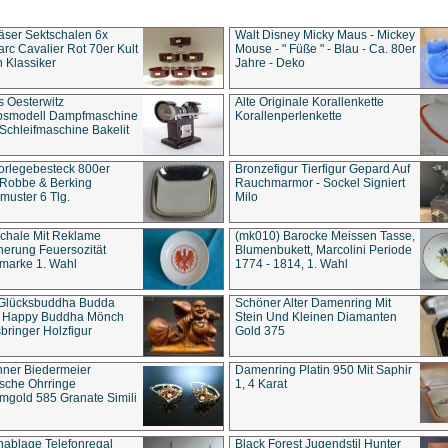
äser Sektschalen 6x
Walt Disney Micky Maus - Mickey
rc Cavalier Rot 70er Kult
Mouse - " Füße " - Blau - Ca. 80er
 Klassiker
Jahre - Deko
s Oesterwitz
Alte Originale Korallenkette
ebsmodell Dampfmaschine
Korallenperlenkette
Schleifmaschine Bakelit
rlegebesteck 800er
Bronzefigur Tierfigur Gepard Auf
 Robbe & Berking
Rauchmarmor - Sockel Signiert
uster 6 Tlg.
Milo
chale Mit Reklame
(mk010) Barocke Meissen Tasse,
herung Feuersozität
Blumenbukett, Marcolini Periode
marke 1. Wahl
1774 - 1814, 1. Wahl
 Glücksbuddha Budda
Schöner Alter Damenring Mit
t Happy Buddha Mönch
Stein Und Kleinen Diamanten
bringer Holzfigur
Gold 375
ner Biedermeier
Damenring Platin 950 Mit Saphir
ische Ohrringe
1, 4 Karat
gold 585 Granate Simili
nablage Telefonregal
Black Forest Jugendstil Hunter