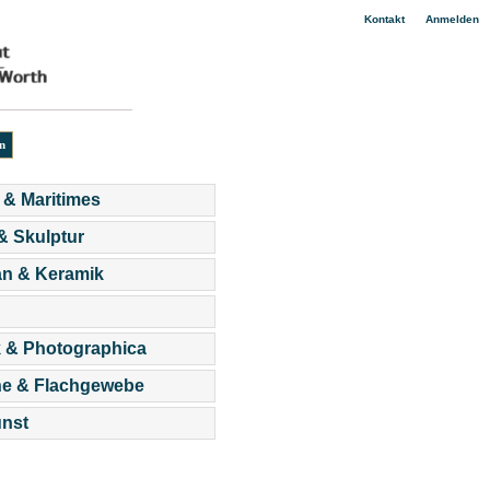
|
Kontakt
Anmelden
 & Maritimes
 & Skulptur
an & Keramik
 & Photographica
he & Flachgewebe
nst