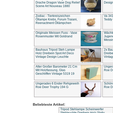
Drache Dragon Vase Dog Relief
Design
Scene Art Nouveau 1880
Zodiac - Tierkreiszeichen
Va 341
Öllampe Krebs, Forum Traiani,
Teddy 
Reenactment Öllämpchen
Originale Meissen Fuss - Vase
Wächt
Rosenmuster Mit Goldrand
Jugend
Messi
Bauhaus Tripod Steh Lampe
2x Ba
Holz Dreibein Spot Art Deco
Dreibe
Vintage Design Leuchte
Vintag
Alter Großer Barometer 21 Cm
Unger
Mit Holzfassung, Glas
Roe D
Geschliffen Vintage 5319 19
Ungerades 6 Ender Rehgeweih
Schön
Roe Deer Trophy 194 G
Roe D
Beliebteste Artikel:
Tripod Stehlampe Scheinwerfer
Stehleuchte Dreibein Holz Stativ