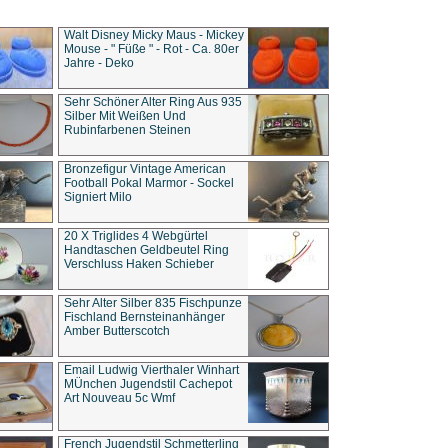
Walt Disney Micky Maus - Mickey
Mouse - " Füße " - Rot - Ca. 80er
Jahre - Deko
Sehr Schöner Alter Ring Aus 935
Silber Mit Weißen Und
Rubinfarbenen Steinen
Bronzefigur Vintage American
Football Pokal Marmor - Sockel
Signiert Milo
20 X Triglides 4 Webgürtel
Handtaschen Geldbeutel Ring
Verschluss Haken Schieber
Sehr Alter Silber 835 Fischpunze
Fischland Bernsteinanhänger
Amber Butterscotch
Email Ludwig Vierthaler Winhart
MÜnchen Jugendstil Cachepot
Art Nouveau 5c Wmf
French Jugendstil Schmetterling