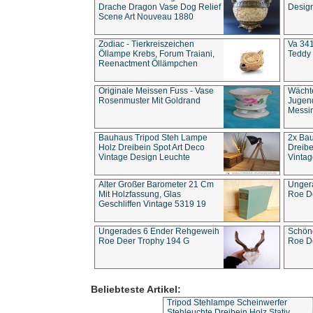
Drache Dragon Vase Dog Relief
Design
Scene Art Nouveau 1880
Zodiac - Tierkreiszeichen
Va 341
Öllampe Krebs, Forum Traiani,
Teddy 
Reenactment Öllämpchen
Originale Meissen Fuss - Vase
Wächt
Rosenmuster Mit Goldrand
Jugend
Messi
Bauhaus Tripod Steh Lampe
2x Ba
Holz Dreibein Spot Art Deco
Dreibe
Vintage Design Leuchte
Vintag
Alter Großer Barometer 21 Cm
Unger
Mit Holzfassung, Glas
Roe D
Geschliffen Vintage 5319 19
Ungerades 6 Ender Rehgeweih
Schön
Roe Deer Trophy 194 G
Roe D
Beliebteste Artikel:
Tripod Stehlampe Scheinwerfer
Stehleuchte Dreibein Holz Stativ