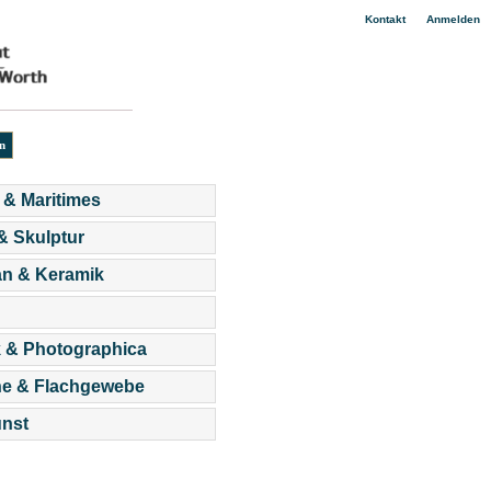
|
Kontakt
Anmelden
 & Maritimes
 & Skulptur
an & Keramik
 & Photographica
he & Flachgewebe
nst