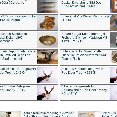
 60er 70er Jahre
Dackel Dachshund Bild Dog
Hund Art Nouveau Wmf S
22 Schuco Parfum Bottle
Rosenthal Vita Weiss Matt Schale
Bär Hellbraun
26 Cm
ersbach Schälchen
Keramik Figur Kurt Feuerriegel
stil Dekor 1865
Frohburg Sachsen Mädchen Mit
ngmontur
Katze Um 1915
uhaus Tripod Steh Lampe
Schaeffenacker Wand Platte
in Stativ Art Deco Loft
Fliese Relief Wandkeramik Wall
e Studio Leucht
Plaque Fisch
ades 6 Ender Rehgeweih
Schönes 6 Ender Rehgeweih
eer Trophy 242 G
Roe Deer Trophy 224 G
es 6 Ender Rehgeweih
6 Ender Rehgeweih Auf
eer Trophy 186 G
Naturholzbrett Roe Deer Trophy
Höhe: 34 Cm
Kamin Kaminumrandung " Victoria "
Fisher Pri
Antik Shabby Umrandung Vintage
Zubehör, V