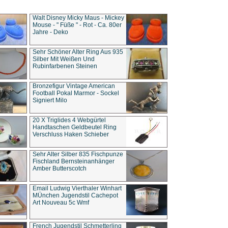
Walt Disney Micky Maus - Mickey
Mouse - " Füße " - Rot - Ca. 80er
Jahre - Deko
Sehr Schöner Alter Ring Aus 935
Silber Mit Weißen Und
Rubinfarbenen Steinen
Bronzefigur Vintage American
Football Pokal Marmor - Sockel
Signiert Milo
20 X Triglides 4 Webgürtel
Handtaschen Geldbeutel Ring
Verschluss Haken Schieber
Sehr Alter Silber 835 Fischpunze
Fischland Bernsteinanhänger
Amber Butterscotch
Email Ludwig Vierthaler Winhart
MÜnchen Jugendstil Cachepot
Art Nouveau 5c Wmf
French Jugendstil Schmetterling