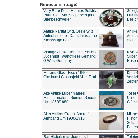
Neueste Einträge:
Very Rare Peter Holmes Selkirk
Sektgl
Paul Ysart Style Paperweight /
Lumina
Briefbeschwerer
Design
Antike Rarität Orig. Oesterwitz
Antike
Antriebsmodell Dampfmaschine
Antri
Kreisssäge Bakelit
Stand 
Vintage Antike Herrliche Seltene
R&b Vo
Jugendstil Wandfliese Gemarkt
Silber
G West Germany
Rosenm
Murano Glas - Fisch 1960?
Kpm S
Glaskunst Glasobjekt Mille Fiori
Versic
Zepter
Alte Antike Lupenmalerei
Toller
Miniaturmalerei Signiert Seguin
Unika
Um 1860/1880
Glücks
Alter Antiker Granat Armreif
MÜnch
Armband Um 1900/1910
Histor
Schaum
Perlen
Rar Historismus Jugendstil
Telefo