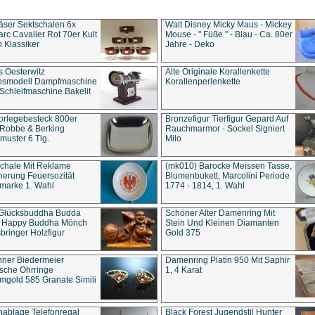
äser Sektschalen 6x
Walt Disney Micky Maus - Mickey
rc Cavalier Rot 70er Kult
Mouse - " Füße " - Blau - Ca. 80er
 Klassiker
Jahre - Deko
s Oesterwitz
Alte Originale Korallenkette
ebsmodell Dampfmaschine
Korallenperlenkette
Schleifmaschine Bakelit
rlegebesteck 800er
Bronzefigur Tierfigur Gepard Auf
 Robbe & Berking
Rauchmarmor - Sockel Signiert
uster 6 Tlg.
Milo
chale Mit Reklame
(mk010) Barocke Meissen Tasse,
herung Feuersozität
Blumenbukett, Marcolini Periode
marke 1. Wahl
1774 - 1814, 1. Wahl
 Glücksbuddha Budda
Schöner Alter Damenring Mit
t Happy Buddha Mönch
Stein Und Kleinen Diamanten
bringer Holzfigur
Gold 375
ner Biedermeier
Damenring Platin 950 Mit Saphir
ische Ohrringe
1, 4 Karat
gold 585 Granate Simili
nablage Telefonregal
Black Forest Jugendstil Hunter