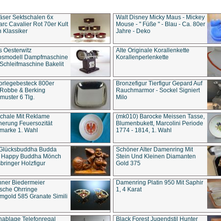
äser Sektschalen 6x
Walt Disney Micky Maus - Mickey
rc Cavalier Rot 70er Kult
Mouse - " Füße " - Blau - Ca. 80er
 Klassiker
Jahre - Deko
s Oesterwitz
Alte Originale Korallenkette
ebsmodell Dampfmaschine
Korallenperlenkette
Schleifmaschine Bakelit
rlegebesteck 800er
Bronzefigur Tierfigur Gepard Auf
 Robbe & Berking
Rauchmarmor - Sockel Signiert
uster 6 Tlg.
Milo
chale Mit Reklame
(mk010) Barocke Meissen Tasse,
herung Feuersozität
Blumenbukett, Marcolini Periode
marke 1. Wahl
1774 - 1814, 1. Wahl
 Glücksbuddha Budda
Schöner Alter Damenring Mit
t Happy Buddha Mönch
Stein Und Kleinen Diamanten
bringer Holzfigur
Gold 375
ner Biedermeier
Damenring Platin 950 Mit Saphir
ische Ohrringe
1, 4 Karat
gold 585 Granate Simili
nablage Telefonregal
Black Forest Jugendstil Hunter