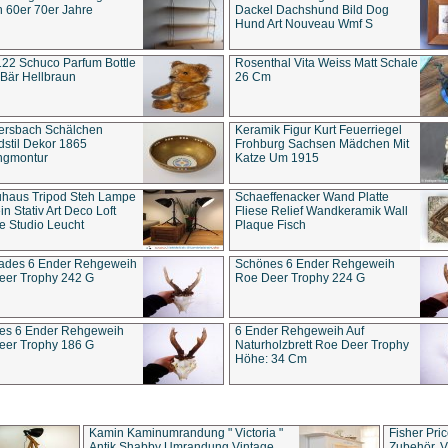
 60er 70er Jahre
Dackel Dachshund Bild Dog
Hund Art Nouveau Wmf S
22 Schuco Parfum Bottle
Rosenthal Vita Weiss Matt Schale
Bär Hellbraun
26 Cm
ersbach Schälchen
Keramik Figur Kurt Feuerriegel
stil Dekor 1865
Frohburg Sachsen Mädchen Mit
ngmontur
Katze Um 1915
uhaus Tripod Steh Lampe
Schaeffenacker Wand Platte
in Stativ Art Deco Loft
Fliese Relief Wandkeramik Wall
e Studio Leucht
Plaque Fisch
ades 6 Ender Rehgeweih
Schönes 6 Ender Rehgeweih
eer Trophy 242 G
Roe Deer Trophy 224 G
es 6 Ender Rehgeweih
6 Ender Rehgeweih Auf
eer Trophy 186 G
Naturholzbrett Roe Deer Trophy
Höhe: 34 Cm
Kamin Kaminumrandung " Victoria "
Fisher Pri
Antik Shabby Umrandung Vintage
Zubehör, V