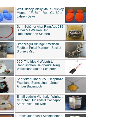
Walt Disney Micky Maus - Mickey
Mouse - " Füße " - Rot - Ca. 80er
Jahre - Deko
Sehr Schöner Alter Ring Aus 935
Silber Mit Weißen Und
Rubinfarbenen Steinen
Bronzefigur Vintage American
Football Pokal Marmor - Sockel
Signiert Milo
20 X Triglides 4 Webgürtel
Handtaschen Geldbeutel Ring
Verschluss Haken Schieber
Sehr Alter Silber 835 Fischpunze
Fischland Bernsteinanhänger
Amber Butterscotch
Email Ludwig Vierthaler Winhart
MÜnchen Jugendstil Cachepot
Art Nouveau 5c Wmf
French Jugendstil Schmetterling