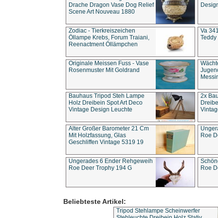
Drache Dragon Vase Dog Relief
Design
Scene Art Nouveau 1880
Zodiac - Tierkreiszeichen
Va 341
Öllampe Krebs, Forum Traiani,
Teddy 
Reenactment Öllämpchen
Originale Meissen Fuss - Vase
Wächt
Rosenmuster Mit Goldrand
Jugend
Messi
Bauhaus Tripod Steh Lampe
2x Ba
Holz Dreibein Spot Art Deco
Dreibe
Vintage Design Leuchte
Vintag
Alter Großer Barometer 21 Cm
Unger
Mit Holzfassung, Glas
Roe D
Geschliffen Vintage 5319 19
Ungerades 6 Ender Rehgeweih
Schön
Roe Deer Trophy 194 G
Roe D
Beliebteste Artikel:
Tripod Stehlampe Scheinwerfer
Stehleuchte Dreibein Holz Stativ