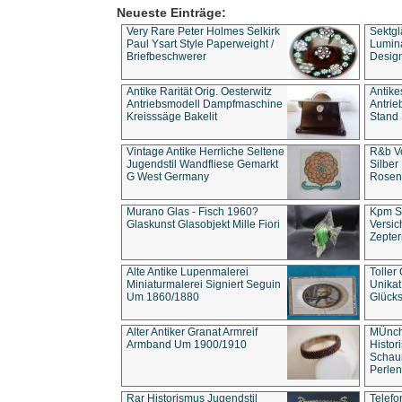
Neueste Einträge:
Very Rare Peter Holmes Selkirk
Sektgl
Paul Ysart Style Paperweight /
Lumina
Briefbeschwerer
Design
Antike Rarität Orig. Oesterwitz
Antike
Antriebsmodell Dampfmaschine
Antri
Kreisssäge Bakelit
Stand 
Vintage Antike Herrliche Seltene
R&b Vo
Jugendstil Wandfliese Gemarkt
Silber
G West Germany
Rosenm
Murano Glas - Fisch 1960?
Kpm S
Glaskunst Glasobjekt Mille Fiori
Versic
Zepter
Alte Antike Lupenmalerei
Toller
Miniaturmalerei Signiert Seguin
Unika
Um 1860/1880
Glücks
Alter Antiker Granat Armreif
MÜnch
Armband Um 1900/1910
Histor
Schaum
Perlen
Rar Historismus Jugendstil
Telefo