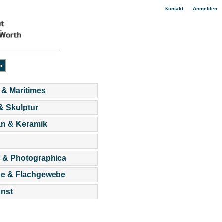
|
Kontakt
Anmelden
 & Maritimes
 & Skulptur
an & Keramik
 & Photographica
he & Flachgewebe
nst