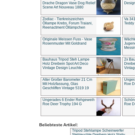
Drache Dragon Vase Dog Relief
Design
Scene Art Nouveau 1880
Zodiac - Tierkreiszeichen
Va 341
Öllampe Krebs, Forum Traiani,
Teddy 
Reenactment Öllämpchen
Originale Meissen Fuss - Vase
Wächt
Rosenmuster Mit Goldrand
Jugend
Messi
Bauhaus Tripod Steh Lampe
2x Ba
Holz Dreibein Spot Art Deco
Dreibe
Vintage Design Leuchte
Vintag
Alter Großer Barometer 21 Cm
Unger
Mit Holzfassung, Glas
Roe D
Geschliffen Vintage 5319 19
Ungerades 6 Ender Rehgeweih
Schön
Roe Deer Trophy 194 G
Roe D
Beliebteste Artikel:
Tripod Stehlampe Scheinwerfer
Stehleuchte Dreibein Holz Stativ