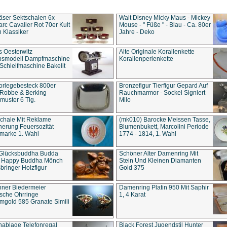
äser Sektschalen 6x
Walt Disney Micky Maus - Mickey
rc Cavalier Rot 70er Kult
Mouse - " Füße " - Blau - Ca. 80er
 Klassiker
Jahre - Deko
s Oesterwitz
Alte Originale Korallenkette
ebsmodell Dampfmaschine
Korallenperlenkette
Schleifmaschine Bakelit
rlegebesteck 800er
Bronzefigur Tierfigur Gepard Auf
 Robbe & Berking
Rauchmarmor - Sockel Signiert
uster 6 Tlg.
Milo
chale Mit Reklame
(mk010) Barocke Meissen Tasse,
herung Feuersozität
Blumenbukett, Marcolini Periode
marke 1. Wahl
1774 - 1814, 1. Wahl
 Glücksbuddha Budda
Schöner Alter Damenring Mit
t Happy Buddha Mönch
Stein Und Kleinen Diamanten
bringer Holzfigur
Gold 375
ner Biedermeier
Damenring Platin 950 Mit Saphir
ische Ohrringe
1, 4 Karat
gold 585 Granate Simili
nablage Telefonregal
Black Forest Jugendstil Hunter