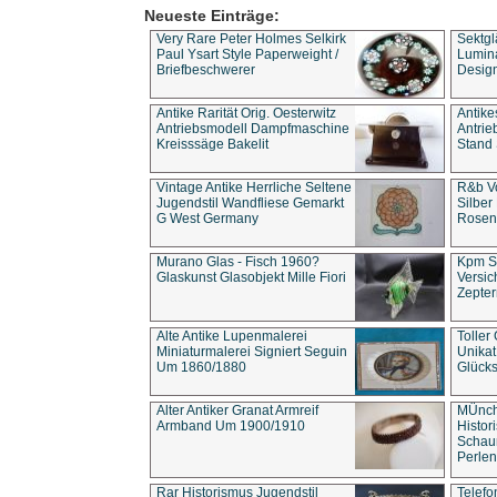
Neueste Einträge:
Very Rare Peter Holmes Selkirk
Sektgl
Paul Ysart Style Paperweight /
Lumina
Briefbeschwerer
Design
Antike Rarität Orig. Oesterwitz
Antike
Antriebsmodell Dampfmaschine
Antri
Kreisssäge Bakelit
Stand 
Vintage Antike Herrliche Seltene
R&b Vo
Jugendstil Wandfliese Gemarkt
Silber
G West Germany
Rosenm
Murano Glas - Fisch 1960?
Kpm S
Glaskunst Glasobjekt Mille Fiori
Versic
Zepter
Alte Antike Lupenmalerei
Toller
Miniaturmalerei Signiert Seguin
Unika
Um 1860/1880
Glücks
Alter Antiker Granat Armreif
MÜnch
Armband Um 1900/1910
Histor
Schaum
Perlen
Rar Historismus Jugendstil
Telefo