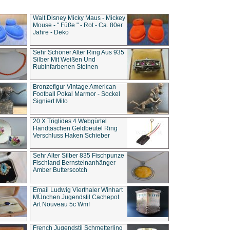
Walt Disney Micky Maus - Mickey
Mouse - " Füße " - Rot - Ca. 80er
Jahre - Deko
Sehr Schöner Alter Ring Aus 935
Silber Mit Weißen Und
Rubinfarbenen Steinen
Bronzefigur Vintage American
Football Pokal Marmor - Sockel
Signiert Milo
20 X Triglides 4 Webgürtel
Handtaschen Geldbeutel Ring
Verschluss Haken Schieber
Sehr Alter Silber 835 Fischpunze
Fischland Bernsteinanhänger
Amber Butterscotch
Email Ludwig Vierthaler Winhart
MÜnchen Jugendstil Cachepot
Art Nouveau 5c Wmf
French Jugendstil Schmetterling