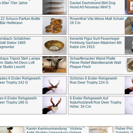
 60er 70er Jahre
Dackel Dachshund Bild Dog
Hund Art Nouveau Wmf S
22 Schuco Parfum Bottle
Rosenthal Vita Weiss Matt Schale
Bär Hellbraun
26 Cm
ersbach Schälchen
Keramik Figur Kurt Feuerriegel
stil Dekor 1865
Frohburg Sachsen Mädchen Mit
ngmontur
Katze Um 1915
uhaus Tripod Steh Lampe
Schaeffenacker Wand Platte
in Stativ Art Deco Loft
Fliese Relief Wandkeramik Wall
e Studio Leucht
Plaque Fisch
ades 6 Ender Rehgeweih
Schönes 6 Ender Rehgeweih
eer Trophy 242 G
Roe Deer Trophy 224 G
es 6 Ender Rehgeweih
6 Ender Rehgeweih Auf
eer Trophy 186 G
Naturholzbrett Roe Deer Trophy
Höhe: 34 Cm
Kamin Kaminumrandung " Victoria "
Fisher Pri
Antik Shabby Umrandung Vintage
Zubehör, V