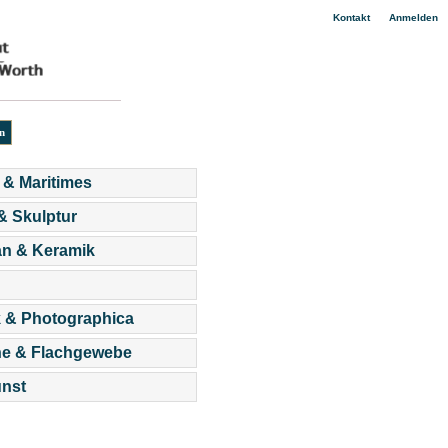
|
Kontakt
Anmelden
 & Maritimes
 & Skulptur
an & Keramik
 & Photographica
he & Flachgewebe
nst