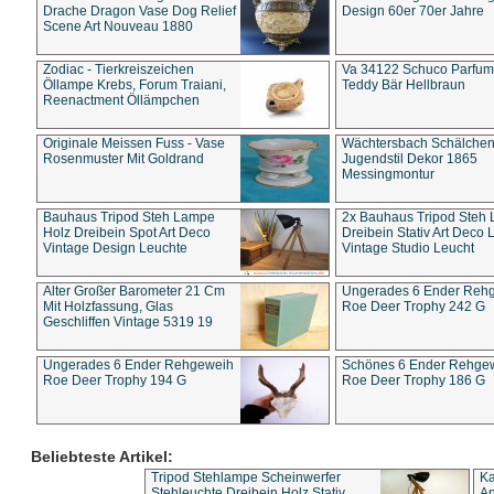
Drache Dragon Vase Dog Relief
Design 60er 70er Jahre
Scene Art Nouveau 1880
Zodiac - Tierkreiszeichen
Va 34122 Schuco Parfum 
Öllampe Krebs, Forum Traiani,
Teddy Bär Hellbraun
Reenactment Öllämpchen
Originale Meissen Fuss - Vase
Wächtersbach Schälche
Rosenmuster Mit Goldrand
Jugendstil Dekor 1865
Messingmontur
Bauhaus Tripod Steh Lampe
2x Bauhaus Tripod Steh
Holz Dreibein Spot Art Deco
Dreibein Stativ Art Deco L
Vintage Design Leuchte
Vintage Studio Leucht
Alter Großer Barometer 21 Cm
Ungerades 6 Ender Reh
Mit Holzfassung, Glas
Roe Deer Trophy 242 G
Geschliffen Vintage 5319 19
Ungerades 6 Ender Rehgeweih
Schönes 6 Ender Rehge
Roe Deer Trophy 194 G
Roe Deer Trophy 186 G
Beliebteste Artikel:
Tripod Stehlampe Scheinwerfer
Ka
Stehleuchte Dreibein Holz Stativ
An