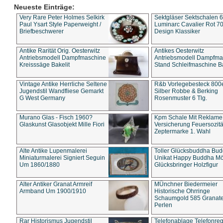
Neueste Einträge:
Very Rare Peter Holmes Selkirk
Sektgläser Sektschalen 
Paul Ysart Style Paperweight /
Luminarc Cavalier Rot 70
Briefbeschwerer
Design Klassiker
Antike Rarität Orig. Oesterwitz
Antikes Oesterwitz
Antriebsmodell Dampfmaschine
Antriebsmodell Dampfma
Kreisssäge Bakelit
Stand Schleifmaschine Ba
Vintage Antike Herrliche Seltene
R&b Vorlegebesteck 800
Jugendstil Wandfliese Gemarkt
Silber Robbe & Berking
G West Germany
Rosenmuster 6 Tlg.
Murano Glas - Fisch 1960?
Kpm Schale Mit Reklame
Glaskunst Glasobjekt Mille Fiori
Versicherung Feuersozitä
Zeptermarke 1. Wahl
Alte Antike Lupenmalerei
Toller Glücksbuddha Bu
Miniaturmalerei Signiert Seguin
Unikat Happy Buddha M
Um 1860/1880
Glücksbringer Holzfigur
Alter Antiker Granat Armreif
MÜnchner Biedermeier
Armband Um 1900/1910
Historische Ohrringe
Schaumgold 585 Granate 
Perlen
Rar Historismus Jugendstil
Telefonablage Telefonreg