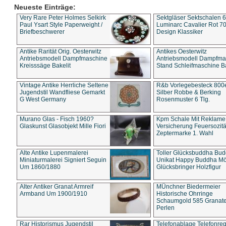
Neueste Einträge:
Very Rare Peter Holmes Selkirk
Sektgläser Sektschalen 
Paul Ysart Style Paperweight /
Luminarc Cavalier Rot 70
Briefbeschwerer
Design Klassiker
Antike Rarität Orig. Oesterwitz
Antikes Oesterwitz
Antriebsmodell Dampfmaschine
Antriebsmodell Dampfma
Kreisssäge Bakelit
Stand Schleifmaschine Ba
Vintage Antike Herrliche Seltene
R&b Vorlegebesteck 800
Jugendstil Wandfliese Gemarkt
Silber Robbe & Berking
G West Germany
Rosenmuster 6 Tlg.
Murano Glas - Fisch 1960?
Kpm Schale Mit Reklame
Glaskunst Glasobjekt Mille Fiori
Versicherung Feuersozitä
Zeptermarke 1. Wahl
Alte Antike Lupenmalerei
Toller Glücksbuddha Bu
Miniaturmalerei Signiert Seguin
Unikat Happy Buddha M
Um 1860/1880
Glücksbringer Holzfigur
Alter Antiker Granat Armreif
MÜnchner Biedermeier
Armband Um 1900/1910
Historische Ohrringe
Schaumgold 585 Granate 
Perlen
Rar Historismus Jugendstil
Telefonablage Telefonreg