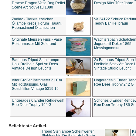
Drache Dragon Vase Dog Relief
Design 60er 70er Jahre
Scene Art Nouveau 1880
Zodiac - Tierkreiszeichen
Va 34122 Schuco Parfum 
Öllampe Krebs, Forum Traiani,
Teddy Bär Hellbraun
Reenactment Öllämpchen
Originale Meissen Fuss - Vase
Wächtersbach Schälche
Rosenmuster Mit Goldrand
Jugendstil Dekor 1865
Messingmontur
Bauhaus Tripod Steh Lampe
2x Bauhaus Tripod Steh
Holz Dreibein Spot Art Deco
Dreibein Stativ Art Deco L
Vintage Design Leuchte
Vintage Studio Leucht
Alter Großer Barometer 21 Cm
Ungerades 6 Ender Reh
Mit Holzfassung, Glas
Roe Deer Trophy 242 G
Geschliffen Vintage 5319 19
Ungerades 6 Ender Rehgeweih
Schönes 6 Ender Rehge
Roe Deer Trophy 194 G
Roe Deer Trophy 186 G
Beliebteste Artikel:
Tripod Stehlampe Scheinwerfer
Ka
Stehleuchte Dreibein Holz Stativ
An