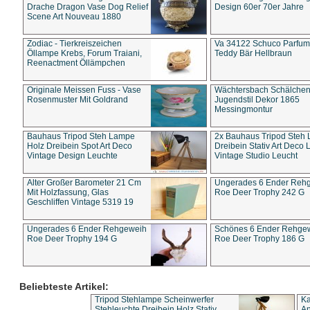
Drache Dragon Vase Dog Relief
Design 60er 70er Jahre
Scene Art Nouveau 1880
Zodiac - Tierkreiszeichen
Va 34122 Schuco Parfum 
Öllampe Krebs, Forum Traiani,
Teddy Bär Hellbraun
Reenactment Öllämpchen
Originale Meissen Fuss - Vase
Wächtersbach Schälche
Rosenmuster Mit Goldrand
Jugendstil Dekor 1865
Messingmontur
Bauhaus Tripod Steh Lampe
2x Bauhaus Tripod Steh
Holz Dreibein Spot Art Deco
Dreibein Stativ Art Deco L
Vintage Design Leuchte
Vintage Studio Leucht
Alter Großer Barometer 21 Cm
Ungerades 6 Ender Reh
Mit Holzfassung, Glas
Roe Deer Trophy 242 G
Geschliffen Vintage 5319 19
Ungerades 6 Ender Rehgeweih
Schönes 6 Ender Rehge
Roe Deer Trophy 194 G
Roe Deer Trophy 186 G
Beliebteste Artikel:
Tripod Stehlampe Scheinwerfer
Ka
Stehleuchte Dreibein Holz Stativ
An