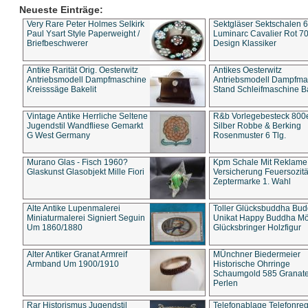
Neueste Einträge:
Very Rare Peter Holmes Selkirk
Sektgläser Sektschalen 
Paul Ysart Style Paperweight /
Luminarc Cavalier Rot 70
Briefbeschwerer
Design Klassiker
Antike Rarität Orig. Oesterwitz
Antikes Oesterwitz
Antriebsmodell Dampfmaschine
Antriebsmodell Dampfma
Kreisssäge Bakelit
Stand Schleifmaschine Ba
Vintage Antike Herrliche Seltene
R&b Vorlegebesteck 800
Jugendstil Wandfliese Gemarkt
Silber Robbe & Berking
G West Germany
Rosenmuster 6 Tlg.
Murano Glas - Fisch 1960?
Kpm Schale Mit Reklame
Glaskunst Glasobjekt Mille Fiori
Versicherung Feuersozitä
Zeptermarke 1. Wahl
Alte Antike Lupenmalerei
Toller Glücksbuddha Bu
Miniaturmalerei Signiert Seguin
Unikat Happy Buddha M
Um 1860/1880
Glücksbringer Holzfigur
Alter Antiker Granat Armreif
MÜnchner Biedermeier
Armband Um 1900/1910
Historische Ohrringe
Schaumgold 585 Granate 
Perlen
Rar Historismus Jugendstil
Telefonablage Telefonreg