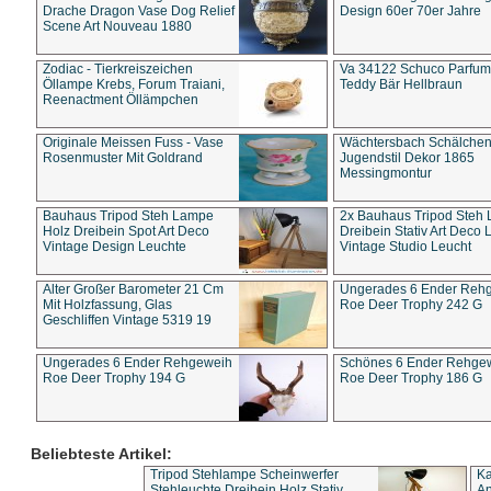
Drache Dragon Vase Dog Relief
Design 60er 70er Jahre
Scene Art Nouveau 1880
Zodiac - Tierkreiszeichen
Va 34122 Schuco Parfum 
Öllampe Krebs, Forum Traiani,
Teddy Bär Hellbraun
Reenactment Öllämpchen
Originale Meissen Fuss - Vase
Wächtersbach Schälche
Rosenmuster Mit Goldrand
Jugendstil Dekor 1865
Messingmontur
Bauhaus Tripod Steh Lampe
2x Bauhaus Tripod Steh
Holz Dreibein Spot Art Deco
Dreibein Stativ Art Deco L
Vintage Design Leuchte
Vintage Studio Leucht
Alter Großer Barometer 21 Cm
Ungerades 6 Ender Reh
Mit Holzfassung, Glas
Roe Deer Trophy 242 G
Geschliffen Vintage 5319 19
Ungerades 6 Ender Rehgeweih
Schönes 6 Ender Rehge
Roe Deer Trophy 194 G
Roe Deer Trophy 186 G
Beliebteste Artikel:
Tripod Stehlampe Scheinwerfer
Ka
Stehleuchte Dreibein Holz Stativ
An