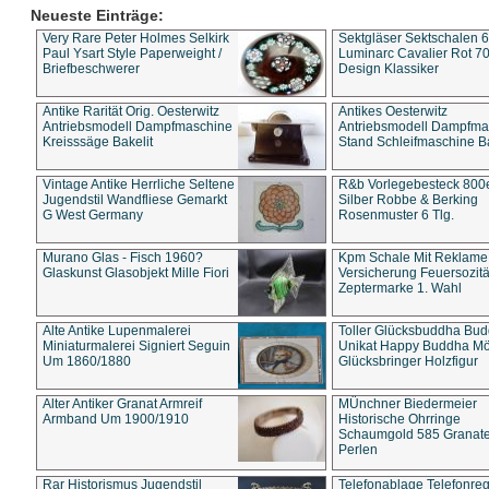
Neueste Einträge:
Very Rare Peter Holmes Selkirk
Sektgläser Sektschalen 
Paul Ysart Style Paperweight /
Luminarc Cavalier Rot 70
Briefbeschwerer
Design Klassiker
Antike Rarität Orig. Oesterwitz
Antikes Oesterwitz
Antriebsmodell Dampfmaschine
Antriebsmodell Dampfma
Kreisssäge Bakelit
Stand Schleifmaschine Ba
Vintage Antike Herrliche Seltene
R&b Vorlegebesteck 800
Jugendstil Wandfliese Gemarkt
Silber Robbe & Berking
G West Germany
Rosenmuster 6 Tlg.
Murano Glas - Fisch 1960?
Kpm Schale Mit Reklame
Glaskunst Glasobjekt Mille Fiori
Versicherung Feuersozitä
Zeptermarke 1. Wahl
Alte Antike Lupenmalerei
Toller Glücksbuddha Bu
Miniaturmalerei Signiert Seguin
Unikat Happy Buddha M
Um 1860/1880
Glücksbringer Holzfigur
Alter Antiker Granat Armreif
MÜnchner Biedermeier
Armband Um 1900/1910
Historische Ohrringe
Schaumgold 585 Granate 
Perlen
Rar Historismus Jugendstil
Telefonablage Telefonreg