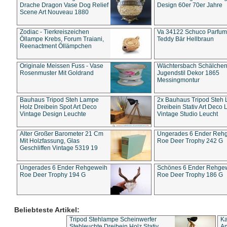
Drache Dragon Vase Dog Relief
Design 60er 70er Jahre
Scene Art Nouveau 1880
Zodiac - Tierkreiszeichen
Va 34122 Schuco Parfum 
Öllampe Krebs, Forum Traiani,
Teddy Bär Hellbraun
Reenactment Öllämpchen
Originale Meissen Fuss - Vase
Wächtersbach Schälche
Rosenmuster Mit Goldrand
Jugendstil Dekor 1865
Messingmontur
Bauhaus Tripod Steh Lampe
2x Bauhaus Tripod Steh
Holz Dreibein Spot Art Deco
Dreibein Stativ Art Deco L
Vintage Design Leuchte
Vintage Studio Leucht
Alter Großer Barometer 21 Cm
Ungerades 6 Ender Reh
Mit Holzfassung, Glas
Roe Deer Trophy 242 G
Geschliffen Vintage 5319 19
Ungerades 6 Ender Rehgeweih
Schönes 6 Ender Rehge
Roe Deer Trophy 194 G
Roe Deer Trophy 186 G
Beliebteste Artikel:
Tripod Stehlampe Scheinwerfer
Ka
Stehleuchte Dreibein Holz Stativ
An