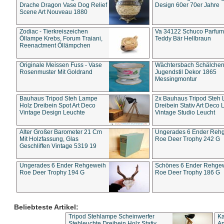
Drache Dragon Vase Dog Relief
Design 60er 70er Jahre
Scene Art Nouveau 1880
Zodiac - Tierkreiszeichen
Va 34122 Schuco Parfum 
Öllampe Krebs, Forum Traiani,
Teddy Bär Hellbraun
Reenactment Öllämpchen
Originale Meissen Fuss - Vase
Wächtersbach Schälche
Rosenmuster Mit Goldrand
Jugendstil Dekor 1865
Messingmontur
Bauhaus Tripod Steh Lampe
2x Bauhaus Tripod Steh
Holz Dreibein Spot Art Deco
Dreibein Stativ Art Deco L
Vintage Design Leuchte
Vintage Studio Leucht
Alter Großer Barometer 21 Cm
Ungerades 6 Ender Reh
Mit Holzfassung, Glas
Roe Deer Trophy 242 G
Geschliffen Vintage 5319 19
Ungerades 6 Ender Rehgeweih
Schönes 6 Ender Rehge
Roe Deer Trophy 194 G
Roe Deer Trophy 186 G
Beliebteste Artikel:
Tripod Stehlampe Scheinwerfer
Ka
Stehleuchte Dreibein Holz Stativ
An