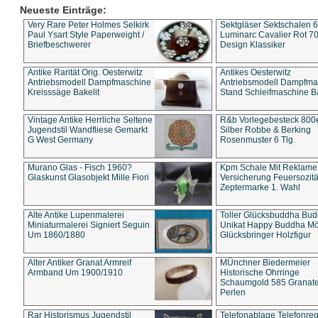
Neueste Einträge:
Very Rare Peter Holmes Selkirk
Sektgläser Sektschalen 
Paul Ysart Style Paperweight /
Luminarc Cavalier Rot 70
Briefbeschwerer
Design Klassiker
Antike Rarität Orig. Oesterwitz
Antikes Oesterwitz
Antriebsmodell Dampfmaschine
Antriebsmodell Dampfma
Kreisssäge Bakelit
Stand Schleifmaschine Ba
Vintage Antike Herrliche Seltene
R&b Vorlegebesteck 800
Jugendstil Wandfliese Gemarkt
Silber Robbe & Berking
G West Germany
Rosenmuster 6 Tlg.
Murano Glas - Fisch 1960?
Kpm Schale Mit Reklame
Glaskunst Glasobjekt Mille Fiori
Versicherung Feuersozitä
Zeptermarke 1. Wahl
Alte Antike Lupenmalerei
Toller Glücksbuddha Bu
Miniaturmalerei Signiert Seguin
Unikat Happy Buddha M
Um 1860/1880
Glücksbringer Holzfigur
Alter Antiker Granat Armreif
MÜnchner Biedermeier
Armband Um 1900/1910
Historische Ohrringe
Schaumgold 585 Granate 
Perlen
Rar Historismus Jugendstil
Telefonablage Telefonreg