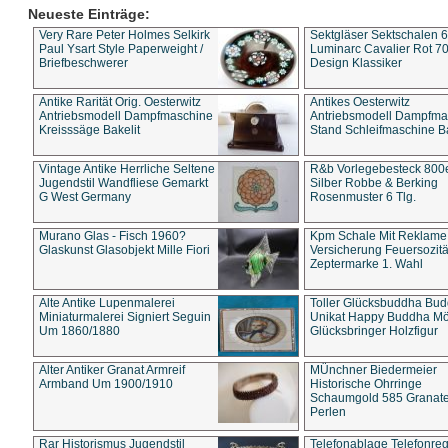
Neueste Einträge:
Very Rare Peter Holmes Selkirk
Sektgläser Sektschalen 
Paul Ysart Style Paperweight /
Luminarc Cavalier Rot 70
Briefbeschwerer
Design Klassiker
Antike Rarität Orig. Oesterwitz
Antikes Oesterwitz
Antriebsmodell Dampfmaschine
Antriebsmodell Dampfma
Kreisssäge Bakelit
Stand Schleifmaschine Ba
Vintage Antike Herrliche Seltene
R&b Vorlegebesteck 800
Jugendstil Wandfliese Gemarkt
Silber Robbe & Berking
G West Germany
Rosenmuster 6 Tlg.
Murano Glas - Fisch 1960?
Kpm Schale Mit Reklame
Glaskunst Glasobjekt Mille Fiori
Versicherung Feuersozitä
Zeptermarke 1. Wahl
Alte Antike Lupenmalerei
Toller Glücksbuddha Bu
Miniaturmalerei Signiert Seguin
Unikat Happy Buddha M
Um 1860/1880
Glücksbringer Holzfigur
Alter Antiker Granat Armreif
MÜnchner Biedermeier
Armband Um 1900/1910
Historische Ohrringe
Schaumgold 585 Granate 
Perlen
Rar Historismus Jugendstil
Telefonablage Telefonreg