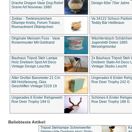
Drache Dragon Vase Dog Relief
Design 60er 70er Jahre
Scene Art Nouveau 1880
Zodiac - Tierkreiszeichen
Va 34122 Schuco Parfum 
Öllampe Krebs, Forum Traiani,
Teddy Bär Hellbraun
Reenactment Öllämpchen
Originale Meissen Fuss - Vase
Wächtersbach Schälche
Rosenmuster Mit Goldrand
Jugendstil Dekor 1865
Messingmontur
Bauhaus Tripod Steh Lampe
2x Bauhaus Tripod Steh
Holz Dreibein Spot Art Deco
Dreibein Stativ Art Deco L
Vintage Design Leuchte
Vintage Studio Leucht
Alter Großer Barometer 21 Cm
Ungerades 6 Ender Reh
Mit Holzfassung, Glas
Roe Deer Trophy 242 G
Geschliffen Vintage 5319 19
Ungerades 6 Ender Rehgeweih
Schönes 6 Ender Rehge
Roe Deer Trophy 194 G
Roe Deer Trophy 186 G
Beliebteste Artikel:
Tripod Stehlampe Scheinwerfer
Ka
Stehleuchte Dreibein Holz Stativ
An