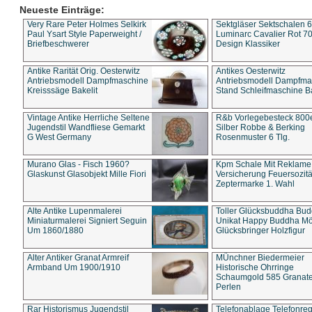
Neueste Einträge:
Very Rare Peter Holmes Selkirk
Sektgläser Sektschalen 
Paul Ysart Style Paperweight /
Luminarc Cavalier Rot 70
Briefbeschwerer
Design Klassiker
Antike Rarität Orig. Oesterwitz
Antikes Oesterwitz
Antriebsmodell Dampfmaschine
Antriebsmodell Dampfma
Kreisssäge Bakelit
Stand Schleifmaschine Ba
Vintage Antike Herrliche Seltene
R&b Vorlegebesteck 800
Jugendstil Wandfliese Gemarkt
Silber Robbe & Berking
G West Germany
Rosenmuster 6 Tlg.
Murano Glas - Fisch 1960?
Kpm Schale Mit Reklame
Glaskunst Glasobjekt Mille Fiori
Versicherung Feuersozitä
Zeptermarke 1. Wahl
Alte Antike Lupenmalerei
Toller Glücksbuddha Bu
Miniaturmalerei Signiert Seguin
Unikat Happy Buddha M
Um 1860/1880
Glücksbringer Holzfigur
Alter Antiker Granat Armreif
MÜnchner Biedermeier
Armband Um 1900/1910
Historische Ohrringe
Schaumgold 585 Granate 
Perlen
Rar Historismus Jugendstil
Telefonablage Telefonreg