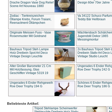
Drache Dragon Vase Dog Relief
Design 60er 70er Jahre
Scene Art Nouveau 1880
Zodiac - Tierkreiszeichen
Va 34122 Schuco Parfum 
Öllampe Krebs, Forum Traiani,
Teddy Bär Hellbraun
Reenactment Öllämpchen
Originale Meissen Fuss - Vase
Wächtersbach Schälche
Rosenmuster Mit Goldrand
Jugendstil Dekor 1865
Messingmontur
Bauhaus Tripod Steh Lampe
2x Bauhaus Tripod Steh
Holz Dreibein Spot Art Deco
Dreibein Stativ Art Deco L
Vintage Design Leuchte
Vintage Studio Leucht
Alter Großer Barometer 21 Cm
Ungerades 6 Ender Reh
Mit Holzfassung, Glas
Roe Deer Trophy 242 G
Geschliffen Vintage 5319 19
Ungerades 6 Ender Rehgeweih
Schönes 6 Ender Rehge
Roe Deer Trophy 194 G
Roe Deer Trophy 186 G
Beliebteste Artikel:
Tripod Stehlampe Scheinwerfer
Ka
Stehleuchte Dreibein Holz Stativ
An