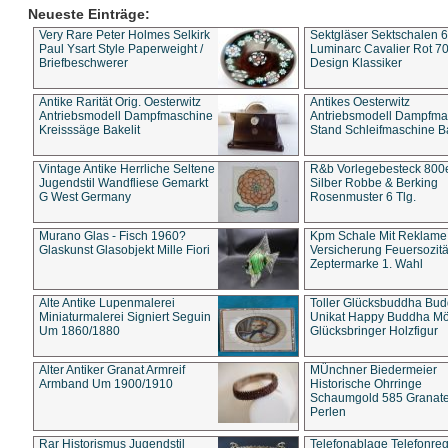
Neueste Einträge:
Very Rare Peter Holmes Selkirk
Sektgläser Sektschalen 
Paul Ysart Style Paperweight /
Luminarc Cavalier Rot 70
Briefbeschwerer
Design Klassiker
Antike Rarität Orig. Oesterwitz
Antikes Oesterwitz
Antriebsmodell Dampfmaschine
Antriebsmodell Dampfma
Kreisssäge Bakelit
Stand Schleifmaschine Ba
Vintage Antike Herrliche Seltene
R&b Vorlegebesteck 800
Jugendstil Wandfliese Gemarkt
Silber Robbe & Berking
G West Germany
Rosenmuster 6 Tlg.
Murano Glas - Fisch 1960?
Kpm Schale Mit Reklame
Glaskunst Glasobjekt Mille Fiori
Versicherung Feuersozitä
Zeptermarke 1. Wahl
Alte Antike Lupenmalerei
Toller Glücksbuddha Bu
Miniaturmalerei Signiert Seguin
Unikat Happy Buddha M
Um 1860/1880
Glücksbringer Holzfigur
Alter Antiker Granat Armreif
MÜnchner Biedermeier
Armband Um 1900/1910
Historische Ohrringe
Schaumgold 585 Granate 
Perlen
Rar Historismus Jugendstil
Telefonablage Telefonreg