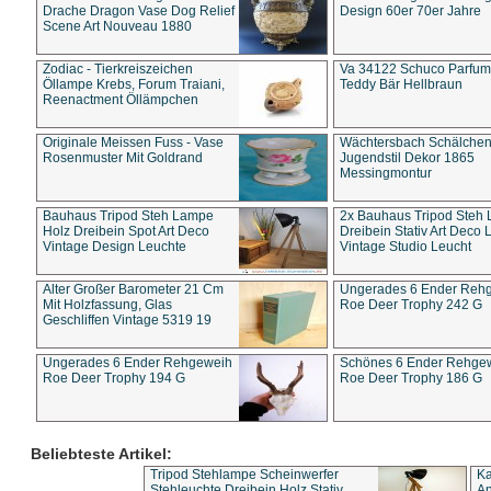
Drache Dragon Vase Dog Relief
Design 60er 70er Jahre
Scene Art Nouveau 1880
Zodiac - Tierkreiszeichen
Va 34122 Schuco Parfum 
Öllampe Krebs, Forum Traiani,
Teddy Bär Hellbraun
Reenactment Öllämpchen
Originale Meissen Fuss - Vase
Wächtersbach Schälche
Rosenmuster Mit Goldrand
Jugendstil Dekor 1865
Messingmontur
Bauhaus Tripod Steh Lampe
2x Bauhaus Tripod Steh
Holz Dreibein Spot Art Deco
Dreibein Stativ Art Deco L
Vintage Design Leuchte
Vintage Studio Leucht
Alter Großer Barometer 21 Cm
Ungerades 6 Ender Reh
Mit Holzfassung, Glas
Roe Deer Trophy 242 G
Geschliffen Vintage 5319 19
Ungerades 6 Ender Rehgeweih
Schönes 6 Ender Rehge
Roe Deer Trophy 194 G
Roe Deer Trophy 186 G
Beliebteste Artikel:
Tripod Stehlampe Scheinwerfer
Ka
Stehleuchte Dreibein Holz Stativ
An