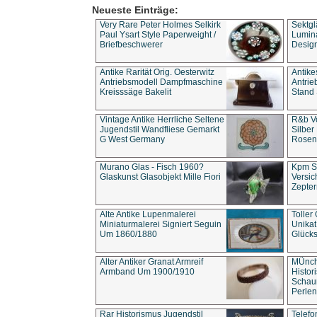
Neueste Einträge:
Very Rare Peter Holmes Selkirk
Sektgl
Paul Ysart Style Paperweight /
Lumina
Briefbeschwerer
Design
Antike Rarität Orig. Oesterwitz
Antike
Antriebsmodell Dampfmaschine
Antri
Kreisssäge Bakelit
Stand 
Vintage Antike Herrliche Seltene
R&b Vo
Jugendstil Wandfliese Gemarkt
Silber
G West Germany
Rosenm
Murano Glas - Fisch 1960?
Kpm S
Glaskunst Glasobjekt Mille Fiori
Versic
Zepter
Alte Antike Lupenmalerei
Toller
Miniaturmalerei Signiert Seguin
Unika
Um 1860/1880
Glücks
Alter Antiker Granat Armreif
MÜnch
Armband Um 1900/1910
Histor
Schaum
Perlen
Rar Historismus Jugendstil
Telefo