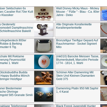
äser Sektschalen 6x
Walt Disney Micky Maus - Mickey
rc Cavalier Rot 70er Kult
Mouse - " Füße " - Blau - Ca. 80er
 Klassiker
Jahre - Deko
s Oesterwitz
Alte Originale Korallenkette
ebsmodell Dampfmaschine
Korallenperlenkette
Schleifmaschine Bakelit
rlegebesteck 800er
Bronzefigur Tierfigur Gepard Auf
 Robbe & Berking
Rauchmarmor - Sockel Signiert
uster 6 Tlg.
Milo
chale Mit Reklame
(mk010) Barocke Meissen Tasse,
herung Feuersozität
Blumenbukett, Marcolini Periode
marke 1. Wahl
1774 - 1814, 1. Wahl
 Glücksbuddha Budda
Schöner Alter Damenring Mit
t Happy Buddha Mönch
Stein Und Kleinen Diamanten
bringer Holzfigur
Gold 375
ner Biedermeier
Damenring Platin 950 Mit Saphir
ische Ohrringe
1, 4 Karat
gold 585 Granate Simili
nablage Telefonregal
Black Forest Jugendstil Hunter