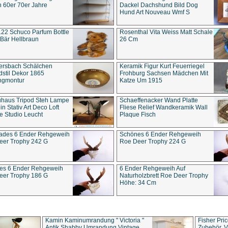
 60er 70er Jahre
Dackel Dachshund Bild Dog
Hund Art Nouveau Wmf S
22 Schuco Parfum Bottle
Rosenthal Vita Weiss Matt Schale
Bär Hellbraun
26 Cm
ersbach Schälchen
Keramik Figur Kurt Feuerriegel
stil Dekor 1865
Frohburg Sachsen Mädchen Mit
ngmontur
Katze Um 1915
uhaus Tripod Steh Lampe
Schaeffenacker Wand Platte
in Stativ Art Deco Loft
Fliese Relief Wandkeramik Wall
e Studio Leucht
Plaque Fisch
ades 6 Ender Rehgeweih
Schönes 6 Ender Rehgeweih
eer Trophy 242 G
Roe Deer Trophy 224 G
es 6 Ender Rehgeweih
6 Ender Rehgeweih Auf
eer Trophy 186 G
Naturholzbrett Roe Deer Trophy
Höhe: 34 Cm
Kamin Kaminumrandung " Victoria "
Fisher Pri
Antik Shabby Umrandung Vintage
Zubehör, V