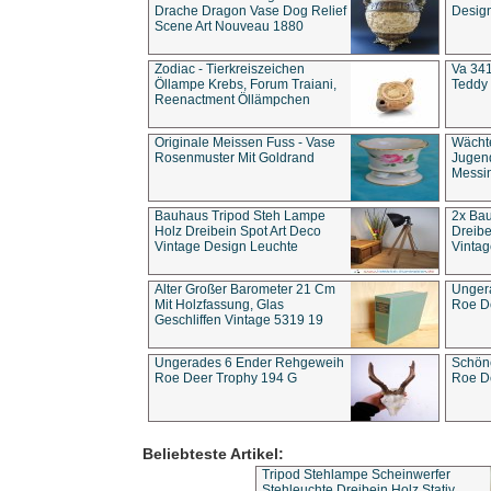
Drache Dragon Vase Dog Relief
Design
Scene Art Nouveau 1880
Zodiac - Tierkreiszeichen
Va 341
Öllampe Krebs, Forum Traiani,
Teddy 
Reenactment Öllämpchen
Originale Meissen Fuss - Vase
Wächt
Rosenmuster Mit Goldrand
Jugend
Messi
Bauhaus Tripod Steh Lampe
2x Ba
Holz Dreibein Spot Art Deco
Dreibe
Vintage Design Leuchte
Vintag
Alter Großer Barometer 21 Cm
Unger
Mit Holzfassung, Glas
Roe D
Geschliffen Vintage 5319 19
Ungerades 6 Ender Rehgeweih
Schön
Roe Deer Trophy 194 G
Roe D
Beliebteste Artikel:
Tripod Stehlampe Scheinwerfer
Stehleuchte Dreibein Holz Stativ