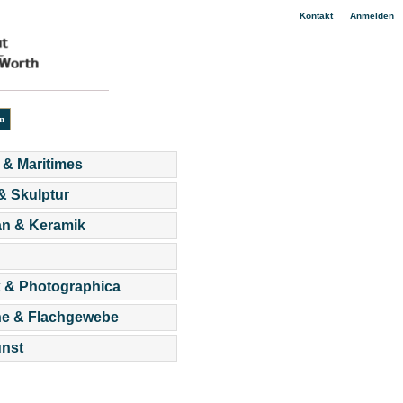
|
Kontakt
Anmelden
 & Maritimes
 & Skulptur
an & Keramik
 & Photographica
he & Flachgewebe
nst