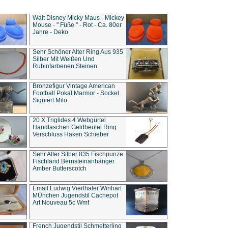
Walt Disney Micky Maus - Mickey
Mouse - " Füße " - Rot - Ca. 80er
Jahre - Deko
Sehr Schöner Alter Ring Aus 935
Silber Mit Weißen Und
Rubinfarbenen Steinen
Bronzefigur Vintage American
Football Pokal Marmor - Sockel
Signiert Milo
20 X Triglides 4 Webgürtel
Handtaschen Geldbeutel Ring
Verschluss Haken Schieber
Sehr Alter Silber 835 Fischpunze
Fischland Bernsteinanhänger
Amber Butterscotch
Email Ludwig Vierthaler Winhart
MÜnchen Jugendstil Cachepot
Art Nouveau 5c Wmf
French Jugendstil Schmetterling