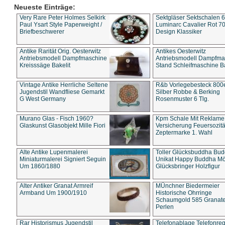
Neueste Einträge:
Very Rare Peter Holmes Selkirk
Sektgläser Sektschalen 
Paul Ysart Style Paperweight /
Luminarc Cavalier Rot 70
Briefbeschwerer
Design Klassiker
Antike Rarität Orig. Oesterwitz
Antikes Oesterwitz
Antriebsmodell Dampfmaschine
Antriebsmodell Dampfma
Kreisssäge Bakelit
Stand Schleifmaschine Ba
Vintage Antike Herrliche Seltene
R&b Vorlegebesteck 800
Jugendstil Wandfliese Gemarkt
Silber Robbe & Berking
G West Germany
Rosenmuster 6 Tlg.
Murano Glas - Fisch 1960?
Kpm Schale Mit Reklame
Glaskunst Glasobjekt Mille Fiori
Versicherung Feuersozitä
Zeptermarke 1. Wahl
Alte Antike Lupenmalerei
Toller Glücksbuddha Bu
Miniaturmalerei Signiert Seguin
Unikat Happy Buddha M
Um 1860/1880
Glücksbringer Holzfigur
Alter Antiker Granat Armreif
MÜnchner Biedermeier
Armband Um 1900/1910
Historische Ohrringe
Schaumgold 585 Granate 
Perlen
Rar Historismus Jugendstil
Telefonablage Telefonreg