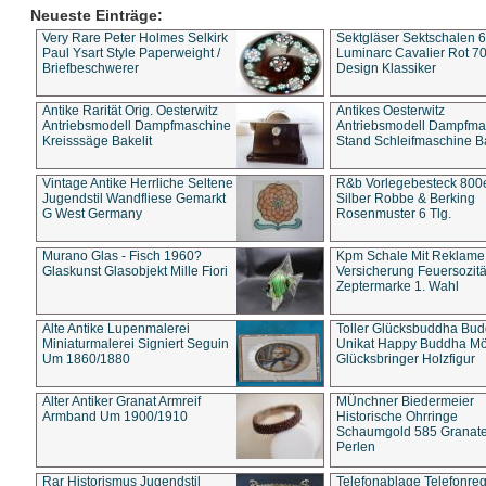
Neueste Einträge:
Very Rare Peter Holmes Selkirk
Sektgläser Sektschalen 
Paul Ysart Style Paperweight /
Luminarc Cavalier Rot 70
Briefbeschwerer
Design Klassiker
Antike Rarität Orig. Oesterwitz
Antikes Oesterwitz
Antriebsmodell Dampfmaschine
Antriebsmodell Dampfma
Kreisssäge Bakelit
Stand Schleifmaschine Ba
Vintage Antike Herrliche Seltene
R&b Vorlegebesteck 800
Jugendstil Wandfliese Gemarkt
Silber Robbe & Berking
G West Germany
Rosenmuster 6 Tlg.
Murano Glas - Fisch 1960?
Kpm Schale Mit Reklame
Glaskunst Glasobjekt Mille Fiori
Versicherung Feuersozitä
Zeptermarke 1. Wahl
Alte Antike Lupenmalerei
Toller Glücksbuddha Bu
Miniaturmalerei Signiert Seguin
Unikat Happy Buddha M
Um 1860/1880
Glücksbringer Holzfigur
Alter Antiker Granat Armreif
MÜnchner Biedermeier
Armband Um 1900/1910
Historische Ohrringe
Schaumgold 585 Granate 
Perlen
Rar Historismus Jugendstil
Telefonablage Telefonreg