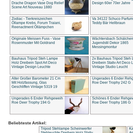
Drache Dragon Vase Dog Relief
Design 60er 70er Jahre
Scene Art Nouveau 1880
Zodiac - Tierkreiszeichen
Va 34122 Schuco Parfum 
Öllampe Krebs, Forum Traiani,
Teddy Bär Hellbraun
Reenactment Öllämpchen
Originale Meissen Fuss - Vase
Wächtersbach Schälche
Rosenmuster Mit Goldrand
Jugendstil Dekor 1865
Messingmontur
Bauhaus Tripod Steh Lampe
2x Bauhaus Tripod Steh
Holz Dreibein Spot Art Deco
Dreibein Stativ Art Deco L
Vintage Design Leuchte
Vintage Studio Leucht
Alter Großer Barometer 21 Cm
Ungerades 6 Ender Reh
Mit Holzfassung, Glas
Roe Deer Trophy 242 G
Geschliffen Vintage 5319 19
Ungerades 6 Ender Rehgeweih
Schönes 6 Ender Rehge
Roe Deer Trophy 194 G
Roe Deer Trophy 186 G
Beliebteste Artikel:
Tripod Stehlampe Scheinwerfer
Ka
Stehleuchte Dreibein Holz Stativ
An