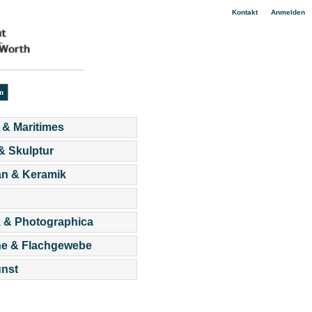
|
Kontakt
Anmelden
 & Maritimes
 & Skulptur
an & Keramik
 & Photographica
he & Flachgewebe
nst