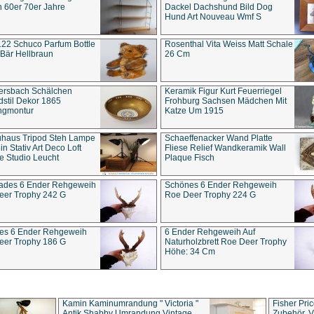
 60er 70er Jahre
Dackel Dachshund Bild Dog
Hund Art Nouveau Wmf S
22 Schuco Parfum Bottle
Rosenthal Vita Weiss Matt Schale
Bär Hellbraun
26 Cm
ersbach Schälchen
Keramik Figur Kurt Feuerriegel
stil Dekor 1865
Frohburg Sachsen Mädchen Mit
ngmontur
Katze Um 1915
uhaus Tripod Steh Lampe
Schaeffenacker Wand Platte
in Stativ Art Deco Loft
Fliese Relief Wandkeramik Wall
e Studio Leucht
Plaque Fisch
ades 6 Ender Rehgeweih
Schönes 6 Ender Rehgeweih
eer Trophy 242 G
Roe Deer Trophy 224 G
es 6 Ender Rehgeweih
6 Ender Rehgeweih Auf
eer Trophy 186 G
Naturholzbrett Roe Deer Trophy
Höhe: 34 Cm
Kamin Kaminumrandung " Victoria "
Fisher Pri
Antik Shabby Umrandung Vintage
Zubehör, V