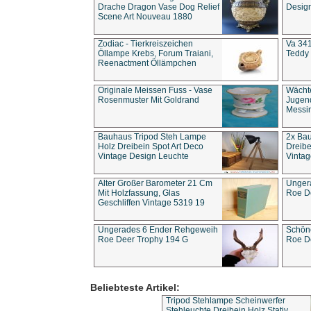
Drache Dragon Vase Dog Relief
Design
Scene Art Nouveau 1880
Zodiac - Tierkreiszeichen
Va 341
Öllampe Krebs, Forum Traiani,
Teddy 
Reenactment Öllämpchen
Originale Meissen Fuss - Vase
Wächt
Rosenmuster Mit Goldrand
Jugend
Messi
Bauhaus Tripod Steh Lampe
2x Ba
Holz Dreibein Spot Art Deco
Dreibe
Vintage Design Leuchte
Vintag
Alter Großer Barometer 21 Cm
Unger
Mit Holzfassung, Glas
Roe D
Geschliffen Vintage 5319 19
Ungerades 6 Ender Rehgeweih
Schön
Roe Deer Trophy 194 G
Roe D
Beliebteste Artikel:
Tripod Stehlampe Scheinwerfer
Stehleuchte Dreibein Holz Stativ