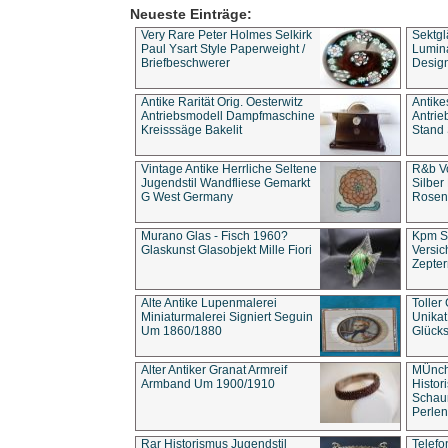
Neueste Einträge:
Very Rare Peter Holmes Selkirk
Sektgl
Paul Ysart Style Paperweight /
Lumina
Briefbeschwerer
Design
Antike Rarität Orig. Oesterwitz
Antike
Antriebsmodell Dampfmaschine
Antri
Kreisssäge Bakelit
Stand 
Vintage Antike Herrliche Seltene
R&b Vo
Jugendstil Wandfliese Gemarkt
Silber
G West Germany
Rosenm
Murano Glas - Fisch 1960?
Kpm S
Glaskunst Glasobjekt Mille Fiori
Versic
Zepter
Alte Antike Lupenmalerei
Toller
Miniaturmalerei Signiert Seguin
Unika
Um 1860/1880
Glücks
Alter Antiker Granat Armreif
MÜnch
Armband Um 1900/1910
Histor
Schaum
Perlen
Rar Historismus Jugendstil
Telefo