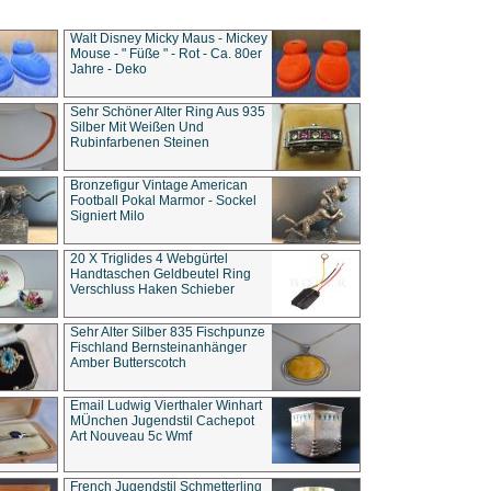
Walt Disney Micky Maus - Mickey
Mouse - " Füße " - Rot - Ca. 80er
Jahre - Deko
Sehr Schöner Alter Ring Aus 935
Silber Mit Weißen Und
Rubinfarbenen Steinen
Bronzefigur Vintage American
Football Pokal Marmor - Sockel
Signiert Milo
20 X Triglides 4 Webgürtel
Handtaschen Geldbeutel Ring
Verschluss Haken Schieber
Sehr Alter Silber 835 Fischpunze
Fischland Bernsteinanhänger
Amber Butterscotch
Email Ludwig Vierthaler Winhart
MÜnchen Jugendstil Cachepot
Art Nouveau 5c Wmf
French Jugendstil Schmetterling