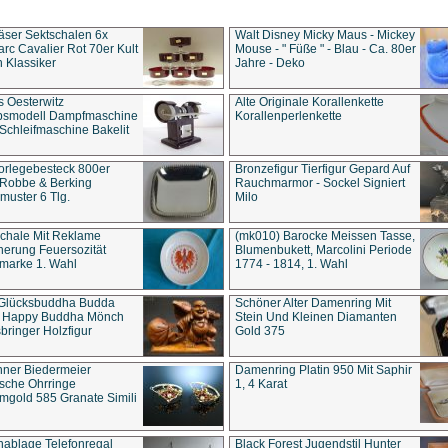
äser Sektschalen 6x
Walt Disney Micky Maus - Mickey
rc Cavalier Rot 70er Kult
Mouse - " Füße " - Blau - Ca. 80er
 Klassiker
Jahre - Deko
s Oesterwitz
Alte Originale Korallenkette
ebsmodell Dampfmaschine
Korallenperlenkette
Schleifmaschine Bakelit
rlegebesteck 800er
Bronzefigur Tierfigur Gepard Auf
 Robbe & Berking
Rauchmarmor - Sockel Signiert
uster 6 Tlg.
Milo
chale Mit Reklame
(mk010) Barocke Meissen Tasse,
herung Feuersozität
Blumenbukett, Marcolini Periode
marke 1. Wahl
1774 - 1814, 1. Wahl
 Glücksbuddha Budda
Schöner Alter Damenring Mit
t Happy Buddha Mönch
Stein Und Kleinen Diamanten
bringer Holzfigur
Gold 375
ner Biedermeier
Damenring Platin 950 Mit Saphir
ische Ohrringe
1, 4 Karat
gold 585 Granate Simili
nablage Telefonregal
Black Forest Jugendstil Hunter