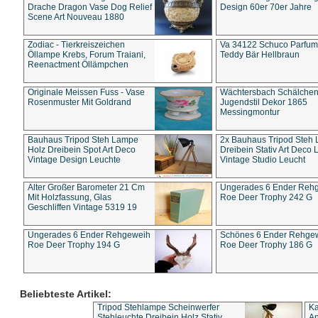
Drache Dragon Vase Dog Relief
Design 60er 70er Jahre
Scene Art Nouveau 1880
Zodiac - Tierkreiszeichen
Va 34122 Schuco Parfum 
Öllampe Krebs, Forum Traiani,
Teddy Bär Hellbraun
Reenactment Öllämpchen
Originale Meissen Fuss - Vase
Wächtersbach Schälche
Rosenmuster Mit Goldrand
Jugendstil Dekor 1865
Messingmontur
Bauhaus Tripod Steh Lampe
2x Bauhaus Tripod Steh
Holz Dreibein Spot Art Deco
Dreibein Stativ Art Deco L
Vintage Design Leuchte
Vintage Studio Leucht
Alter Großer Barometer 21 Cm
Ungerades 6 Ender Reh
Mit Holzfassung, Glas
Roe Deer Trophy 242 G
Geschliffen Vintage 5319 19
Ungerades 6 Ender Rehgeweih
Schönes 6 Ender Rehge
Roe Deer Trophy 194 G
Roe Deer Trophy 186 G
Beliebteste Artikel:
Tripod Stehlampe Scheinwerfer
Ka
Stehleuchte Dreibein Holz Stativ
An