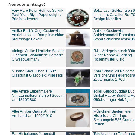
Neueste Einträge:
Very Rare Peter Holmes Selkirk
Sektgläser Sektschalen 
Paul Ysart Style Paperweight /
Luminarc Cavalier Rot 70
Briefbeschwerer
Design Klassiker
Antike Rarität Orig. Oesterwitz
Antikes Oesterwitz
Antriebsmodell Dampfmaschine
Antriebsmodell Dampfma
Kreisssäge Bakelit
Stand Schleifmaschine Ba
Vintage Antike Herrliche Seltene
R&b Vorlegebesteck 800
Jugendstil Wandfliese Gemarkt
Silber Robbe & Berking
G West Germany
Rosenmuster 6 Tlg.
Murano Glas - Fisch 1960?
Kpm Schale Mit Reklame
Glaskunst Glasobjekt Mille Fiori
Versicherung Feuersozitä
Zeptermarke 1. Wahl
Alte Antike Lupenmalerei
Toller Glücksbuddha Bu
Miniaturmalerei Signiert Seguin
Unikat Happy Buddha M
Um 1860/1880
Glücksbringer Holzfigur
Alter Antiker Granat Armreif
MÜnchner Biedermeier
Armband Um 1900/1910
Historische Ohrringe
Schaumgold 585 Granate 
Perlen
Rar Historismus Jugendstil
Telefonablage Telefonreg