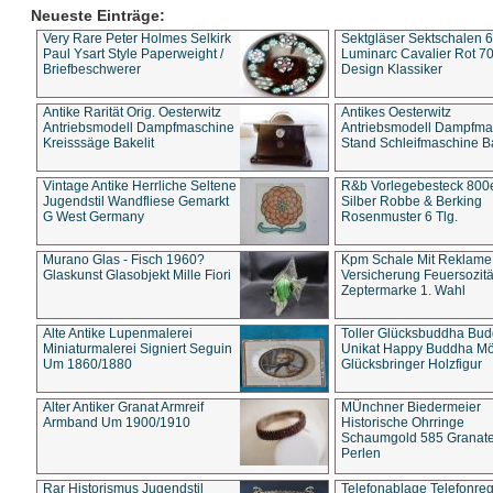
Neueste Einträge:
Very Rare Peter Holmes Selkirk
Sektgläser Sektschalen 
Paul Ysart Style Paperweight /
Luminarc Cavalier Rot 70
Briefbeschwerer
Design Klassiker
Antike Rarität Orig. Oesterwitz
Antikes Oesterwitz
Antriebsmodell Dampfmaschine
Antriebsmodell Dampfma
Kreisssäge Bakelit
Stand Schleifmaschine Ba
Vintage Antike Herrliche Seltene
R&b Vorlegebesteck 800
Jugendstil Wandfliese Gemarkt
Silber Robbe & Berking
G West Germany
Rosenmuster 6 Tlg.
Murano Glas - Fisch 1960?
Kpm Schale Mit Reklame
Glaskunst Glasobjekt Mille Fiori
Versicherung Feuersozitä
Zeptermarke 1. Wahl
Alte Antike Lupenmalerei
Toller Glücksbuddha Bu
Miniaturmalerei Signiert Seguin
Unikat Happy Buddha M
Um 1860/1880
Glücksbringer Holzfigur
Alter Antiker Granat Armreif
MÜnchner Biedermeier
Armband Um 1900/1910
Historische Ohrringe
Schaumgold 585 Granate 
Perlen
Rar Historismus Jugendstil
Telefonablage Telefonreg