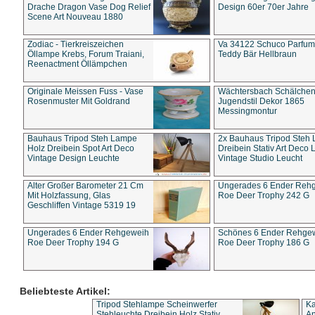
Drache Dragon Vase Dog Relief
Design 60er 70er Jahre
Scene Art Nouveau 1880
Zodiac - Tierkreiszeichen
Va 34122 Schuco Parfum 
Öllampe Krebs, Forum Traiani,
Teddy Bär Hellbraun
Reenactment Öllämpchen
Originale Meissen Fuss - Vase
Wächtersbach Schälche
Rosenmuster Mit Goldrand
Jugendstil Dekor 1865
Messingmontur
Bauhaus Tripod Steh Lampe
2x Bauhaus Tripod Steh
Holz Dreibein Spot Art Deco
Dreibein Stativ Art Deco L
Vintage Design Leuchte
Vintage Studio Leucht
Alter Großer Barometer 21 Cm
Ungerades 6 Ender Reh
Mit Holzfassung, Glas
Roe Deer Trophy 242 G
Geschliffen Vintage 5319 19
Ungerades 6 Ender Rehgeweih
Schönes 6 Ender Rehge
Roe Deer Trophy 194 G
Roe Deer Trophy 186 G
Beliebteste Artikel:
Tripod Stehlampe Scheinwerfer
Ka
Stehleuchte Dreibein Holz Stativ
An