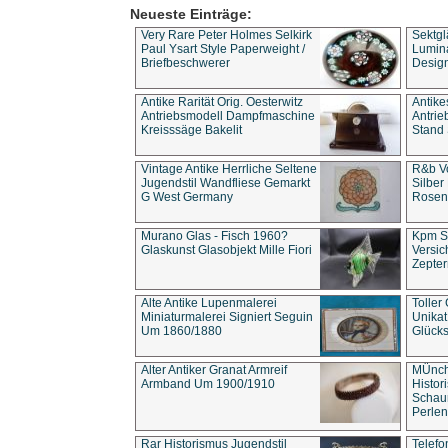
Neueste Einträge:
Very Rare Peter Holmes Selkirk
Sektgl
Paul Ysart Style Paperweight /
Lumina
Briefbeschwerer
Design
Antike Rarität Orig. Oesterwitz
Antike
Antriebsmodell Dampfmaschine
Antri
Kreisssäge Bakelit
Stand 
Vintage Antike Herrliche Seltene
R&b Vo
Jugendstil Wandfliese Gemarkt
Silber
G West Germany
Rosenm
Murano Glas - Fisch 1960?
Kpm S
Glaskunst Glasobjekt Mille Fiori
Versic
Zepter
Alte Antike Lupenmalerei
Toller
Miniaturmalerei Signiert Seguin
Unika
Um 1860/1880
Glücks
Alter Antiker Granat Armreif
MÜnch
Armband Um 1900/1910
Histor
Schaum
Perlen
Rar Historismus Jugendstil
Telefo