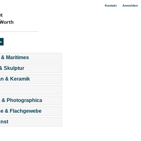
|
Kontakt
Anmelden
 & Maritimes
 & Skulptur
an & Keramik
 & Photographica
he & Flachgewebe
nst