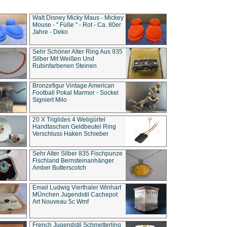
Walt Disney Micky Maus - Mickey
Mouse - " Füße " - Rot - Ca. 80er
Jahre - Deko
Sehr Schöner Alter Ring Aus 935
Silber Mit Weißen Und
Rubinfarbenen Steinen
Bronzefigur Vintage American
Football Pokal Marmor - Sockel
Signiert Milo
20 X Triglides 4 Webgürtel
Handtaschen Geldbeutel Ring
Verschluss Haken Schieber
Sehr Alter Silber 835 Fischpunze
Fischland Bernsteinanhänger
Amber Butterscotch
Email Ludwig Vierthaler Winhart
MÜnchen Jugendstil Cachepot
Art Nouveau 5c Wmf
French Jugendstil Schmetterling