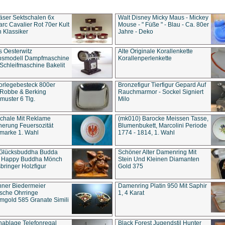
äser Sektschalen 6x
Walt Disney Micky Maus - Mickey
rc Cavalier Rot 70er Kult
Mouse - " Füße " - Blau - Ca. 80er
 Klassiker
Jahre - Deko
s Oesterwitz
Alte Originale Korallenkette
ebsmodell Dampfmaschine
Korallenperlenkette
Schleifmaschine Bakelit
rlegebesteck 800er
Bronzefigur Tierfigur Gepard Auf
 Robbe & Berking
Rauchmarmor - Sockel Signiert
uster 6 Tlg.
Milo
chale Mit Reklame
(mk010) Barocke Meissen Tasse,
herung Feuersozität
Blumenbukett, Marcolini Periode
marke 1. Wahl
1774 - 1814, 1. Wahl
 Glücksbuddha Budda
Schöner Alter Damenring Mit
t Happy Buddha Mönch
Stein Und Kleinen Diamanten
bringer Holzfigur
Gold 375
ner Biedermeier
Damenring Platin 950 Mit Saphir
ische Ohrringe
1, 4 Karat
gold 585 Granate Simili
nablage Telefonregal
Black Forest Jugendstil Hunter