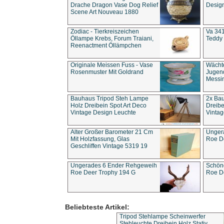
Drache Dragon Vase Dog Relief
Design
Scene Art Nouveau 1880
Zodiac - Tierkreiszeichen
Va 341
Öllampe Krebs, Forum Traiani,
Teddy 
Reenactment Öllämpchen
Originale Meissen Fuss - Vase
Wächt
Rosenmuster Mit Goldrand
Jugend
Messi
Bauhaus Tripod Steh Lampe
2x Ba
Holz Dreibein Spot Art Deco
Dreibe
Vintage Design Leuchte
Vintag
Alter Großer Barometer 21 Cm
Unger
Mit Holzfassung, Glas
Roe D
Geschliffen Vintage 5319 19
Ungerades 6 Ender Rehgeweih
Schön
Roe Deer Trophy 194 G
Roe D
Beliebteste Artikel:
Tripod Stehlampe Scheinwerfer
Stehleuchte Dreibein Holz Stativ