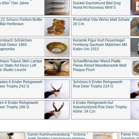
 60er 70er Jahre
Dackel Dachshund Bild Dog
Hund Art Nouveau Wmf S
22 Schuco Parfum Bottle
Rosenthal Vita Weiss Matt Schale
Bär Hellbraun
26 Cm
ersbach Schälchen
Keramik Figur Kurt Feuerriegel
stil Dekor 1865
Frohburg Sachsen Mädchen Mit
ngmontur
Katze Um 1915
uhaus Tripod Steh Lampe
Schaeffenacker Wand Platte
in Stativ Art Deco Loft
Fliese Relief Wandkeramik Wall
e Studio Leucht
Plaque Fisch
ades 6 Ender Rehgeweih
Schönes 6 Ender Rehgeweih
eer Trophy 242 G
Roe Deer Trophy 224 G
es 6 Ender Rehgeweih
6 Ender Rehgeweih Auf
eer Trophy 186 G
Naturholzbrett Roe Deer Trophy
Höhe: 34 Cm
Kamin Kaminumrandung " Victoria "
Fisher Pri
Antik Shabby Umrandung Vintage
Zubehör, V