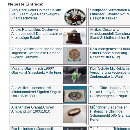
Neueste Einträge:
Very Rare Peter Holmes Selkirk
Sektgläser Sektschalen 
Paul Ysart Style Paperweight /
Luminarc Cavalier Rot 70
Briefbeschwerer
Design Klassiker
Antike Rarität Orig. Oesterwitz
Antikes Oesterwitz
Antriebsmodell Dampfmaschine
Antriebsmodell Dampfma
Kreisssäge Bakelit
Stand Schleifmaschine Ba
Vintage Antike Herrliche Seltene
R&b Vorlegebesteck 800
Jugendstil Wandfliese Gemarkt
Silber Robbe & Berking
G West Germany
Rosenmuster 6 Tlg.
Murano Glas - Fisch 1960?
Kpm Schale Mit Reklame
Glaskunst Glasobjekt Mille Fiori
Versicherung Feuersozitä
Zeptermarke 1. Wahl
Alte Antike Lupenmalerei
Toller Glücksbuddha Bu
Miniaturmalerei Signiert Seguin
Unikat Happy Buddha M
Um 1860/1880
Glücksbringer Holzfigur
Alter Antiker Granat Armreif
MÜnchner Biedermeier
Armband Um 1900/1910
Historische Ohrringe
Schaumgold 585 Granate 
Perlen
Rar Historismus Jugendstil
Telefonablage Telefonreg