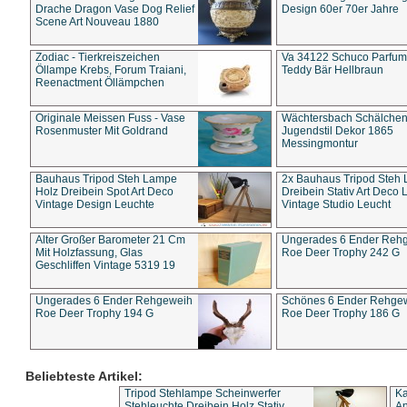
Drache Dragon Vase Dog Relief
Design 60er 70er Jahre
Scene Art Nouveau 1880
Zodiac - Tierkreiszeichen
Va 34122 Schuco Parfum 
Öllampe Krebs, Forum Traiani,
Teddy Bär Hellbraun
Reenactment Öllämpchen
Originale Meissen Fuss - Vase
Wächtersbach Schälche
Rosenmuster Mit Goldrand
Jugendstil Dekor 1865
Messingmontur
Bauhaus Tripod Steh Lampe
2x Bauhaus Tripod Steh
Holz Dreibein Spot Art Deco
Dreibein Stativ Art Deco L
Vintage Design Leuchte
Vintage Studio Leucht
Alter Großer Barometer 21 Cm
Ungerades 6 Ender Reh
Mit Holzfassung, Glas
Roe Deer Trophy 242 G
Geschliffen Vintage 5319 19
Ungerades 6 Ender Rehgeweih
Schönes 6 Ender Rehge
Roe Deer Trophy 194 G
Roe Deer Trophy 186 G
Beliebteste Artikel:
Tripod Stehlampe Scheinwerfer
Ka
Stehleuchte Dreibein Holz Stativ
An