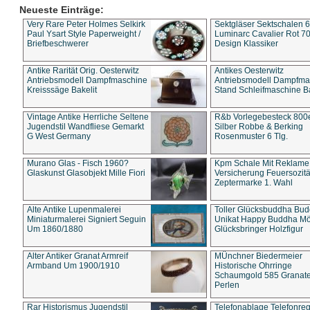
Neueste Einträge:
Very Rare Peter Holmes Selkirk
Sektgläser Sektschalen 
Paul Ysart Style Paperweight /
Luminarc Cavalier Rot 70
Briefbeschwerer
Design Klassiker
Antike Rarität Orig. Oesterwitz
Antikes Oesterwitz
Antriebsmodell Dampfmaschine
Antriebsmodell Dampfma
Kreisssäge Bakelit
Stand Schleifmaschine Ba
Vintage Antike Herrliche Seltene
R&b Vorlegebesteck 800
Jugendstil Wandfliese Gemarkt
Silber Robbe & Berking
G West Germany
Rosenmuster 6 Tlg.
Murano Glas - Fisch 1960?
Kpm Schale Mit Reklame
Glaskunst Glasobjekt Mille Fiori
Versicherung Feuersozitä
Zeptermarke 1. Wahl
Alte Antike Lupenmalerei
Toller Glücksbuddha Bu
Miniaturmalerei Signiert Seguin
Unikat Happy Buddha M
Um 1860/1880
Glücksbringer Holzfigur
Alter Antiker Granat Armreif
MÜnchner Biedermeier
Armband Um 1900/1910
Historische Ohrringe
Schaumgold 585 Granate 
Perlen
Rar Historismus Jugendstil
Telefonablage Telefonreg