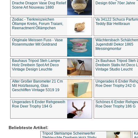
Drache Dragon Vase Dog Relief
Design 60er 70er Jahre
Scene Art Nouveau 1880
Zodiac - Tierkreiszeichen
Va 34122 Schuco Parfum 
Öllampe Krebs, Forum Traiani,
Teddy Bär Hellbraun
Reenactment Öllämpchen
Originale Meissen Fuss - Vase
Wächtersbach Schälche
Rosenmuster Mit Goldrand
Jugendstil Dekor 1865
Messingmontur
Bauhaus Tripod Steh Lampe
2x Bauhaus Tripod Steh
Holz Dreibein Spot Art Deco
Dreibein Stativ Art Deco L
Vintage Design Leuchte
Vintage Studio Leucht
Alter Großer Barometer 21 Cm
Ungerades 6 Ender Reh
Mit Holzfassung, Glas
Roe Deer Trophy 242 G
Geschliffen Vintage 5319 19
Ungerades 6 Ender Rehgeweih
Schönes 6 Ender Rehge
Roe Deer Trophy 194 G
Roe Deer Trophy 186 G
Beliebteste Artikel:
Tripod Stehlampe Scheinwerfer
Ka
Stehleuchte Dreibein Holz Stativ
An