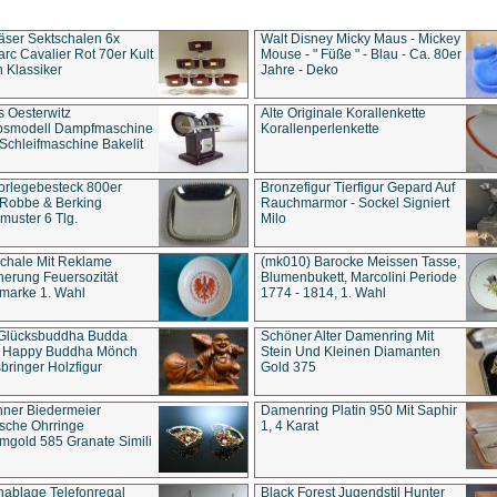
äser Sektschalen 6x
Walt Disney Micky Maus - Mickey
rc Cavalier Rot 70er Kult
Mouse - " Füße " - Blau - Ca. 80er
 Klassiker
Jahre - Deko
s Oesterwitz
Alte Originale Korallenkette
ebsmodell Dampfmaschine
Korallenperlenkette
Schleifmaschine Bakelit
rlegebesteck 800er
Bronzefigur Tierfigur Gepard Auf
 Robbe & Berking
Rauchmarmor - Sockel Signiert
uster 6 Tlg.
Milo
chale Mit Reklame
(mk010) Barocke Meissen Tasse,
herung Feuersozität
Blumenbukett, Marcolini Periode
marke 1. Wahl
1774 - 1814, 1. Wahl
 Glücksbuddha Budda
Schöner Alter Damenring Mit
t Happy Buddha Mönch
Stein Und Kleinen Diamanten
bringer Holzfigur
Gold 375
ner Biedermeier
Damenring Platin 950 Mit Saphir
ische Ohrringe
1, 4 Karat
gold 585 Granate Simili
nablage Telefonregal
Black Forest Jugendstil Hunter