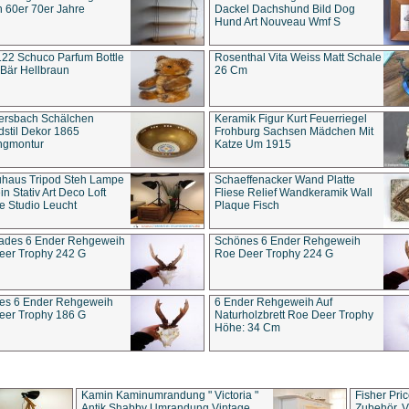
 60er 70er Jahre
Dackel Dachshund Bild Dog
Hund Art Nouveau Wmf S
22 Schuco Parfum Bottle
Rosenthal Vita Weiss Matt Schale
Bär Hellbraun
26 Cm
ersbach Schälchen
Keramik Figur Kurt Feuerriegel
stil Dekor 1865
Frohburg Sachsen Mädchen Mit
ngmontur
Katze Um 1915
uhaus Tripod Steh Lampe
Schaeffenacker Wand Platte
in Stativ Art Deco Loft
Fliese Relief Wandkeramik Wall
e Studio Leucht
Plaque Fisch
ades 6 Ender Rehgeweih
Schönes 6 Ender Rehgeweih
eer Trophy 242 G
Roe Deer Trophy 224 G
es 6 Ender Rehgeweih
6 Ender Rehgeweih Auf
eer Trophy 186 G
Naturholzbrett Roe Deer Trophy
Höhe: 34 Cm
Kamin Kaminumrandung " Victoria "
Fisher Pri
Antik Shabby Umrandung Vintage
Zubehör, V