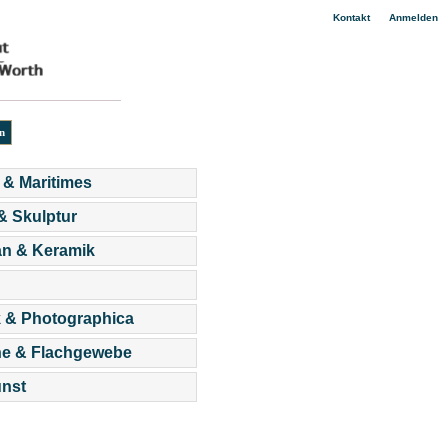
|
Kontakt
Anmelden
 & Maritimes
 & Skulptur
an & Keramik
 & Photographica
he & Flachgewebe
nst