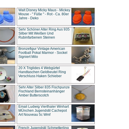
Walt Disney Micky Maus - Mickey
Mouse - " Füße " - Rot - Ca. 80er
Jahre - Deko
Sehr Schöner Alter Ring Aus 935
Silber Mit Weißen Und
Rubinfarbenen Steinen
Bronzefigur Vintage American
Football Pokal Marmor - Sockel
Signiert Milo
20 X Triglides 4 Webgürtel
Handtaschen Geldbeutel Ring
Verschluss Haken Schieber
Sehr Alter Silber 835 Fischpunze
Fischland Bernsteinanhänger
Amber Butterscotch
Email Ludwig Vierthaler Winhart
MÜnchen Jugendstil Cachepot
Art Nouveau 5c Wmf
French Jugendstil Schmetterling