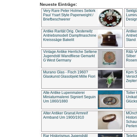
Neueste Einträge:
Very Rare Peter Holmes Selkirk
Sektgl
Paul Ysart Style Paperweight /
Lumina
Briefbeschwerer
Design
Antike Rarität Orig. Oesterwitz
Antike
Antriebsmodell Dampfmaschine
Antri
Kreisssäge Bakelit
Stand 
Vintage Antike Herrliche Seltene
R&b Vo
Jugendstil Wandfliese Gemarkt
Silber
G West Germany
Rosenm
Murano Glas - Fisch 1960?
Kpm S
Glaskunst Glasobjekt Mille Fiori
Versic
Zepter
Alte Antike Lupenmalerei
Toller
Miniaturmalerei Signiert Seguin
Unika
Um 1860/1880
Glücks
Alter Antiker Granat Armreif
MÜnch
Armband Um 1900/1910
Histor
Schaum
Perlen
Rar Historismus Jugendstil
Telefo