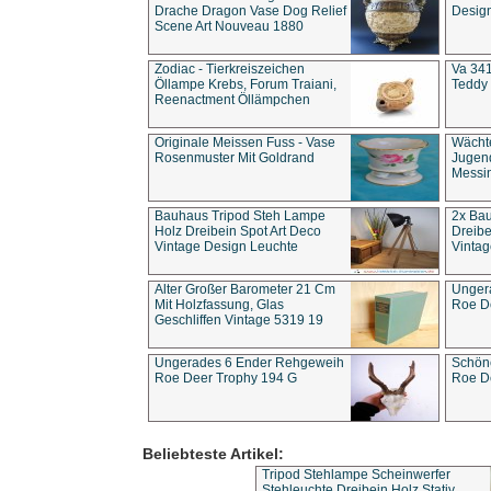
Drache Dragon Vase Dog Relief
Design
Scene Art Nouveau 1880
Zodiac - Tierkreiszeichen
Va 341
Öllampe Krebs, Forum Traiani,
Teddy 
Reenactment Öllämpchen
Originale Meissen Fuss - Vase
Wächt
Rosenmuster Mit Goldrand
Jugend
Messi
Bauhaus Tripod Steh Lampe
2x Ba
Holz Dreibein Spot Art Deco
Dreibe
Vintage Design Leuchte
Vintag
Alter Großer Barometer 21 Cm
Unger
Mit Holzfassung, Glas
Roe D
Geschliffen Vintage 5319 19
Ungerades 6 Ender Rehgeweih
Schön
Roe Deer Trophy 194 G
Roe D
Beliebteste Artikel:
Tripod Stehlampe Scheinwerfer
Stehleuchte Dreibein Holz Stativ