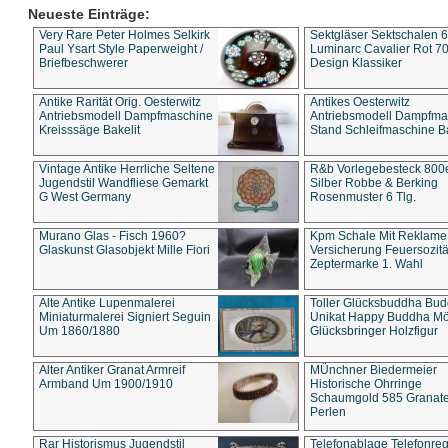
Neueste Einträge:
Very Rare Peter Holmes Selkirk
Sektgläser Sektschalen 
Paul Ysart Style Paperweight /
Luminarc Cavalier Rot 70
Briefbeschwerer
Design Klassiker
Antike Rarität Orig. Oesterwitz
Antikes Oesterwitz
Antriebsmodell Dampfmaschine
Antriebsmodell Dampfma
Kreisssäge Bakelit
Stand Schleifmaschine Ba
Vintage Antike Herrliche Seltene
R&b Vorlegebesteck 800
Jugendstil Wandfliese Gemarkt
Silber Robbe & Berking
G West Germany
Rosenmuster 6 Tlg.
Murano Glas - Fisch 1960?
Kpm Schale Mit Reklame
Glaskunst Glasobjekt Mille Fiori
Versicherung Feuersozitä
Zeptermarke 1. Wahl
Alte Antike Lupenmalerei
Toller Glücksbuddha Bu
Miniaturmalerei Signiert Seguin
Unikat Happy Buddha M
Um 1860/1880
Glücksbringer Holzfigur
Alter Antiker Granat Armreif
MÜnchner Biedermeier
Armband Um 1900/1910
Historische Ohrringe
Schaumgold 585 Granate 
Perlen
Rar Historismus Jugendstil
Telefonablage Telefonreg