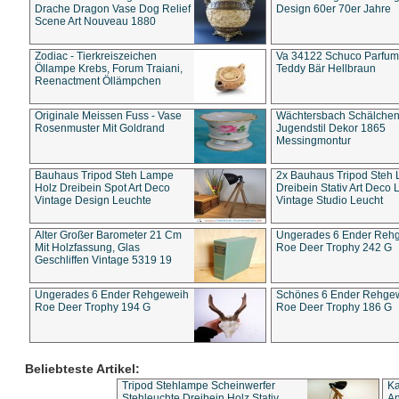
Drache Dragon Vase Dog Relief
Design 60er 70er Jahre
Scene Art Nouveau 1880
Zodiac - Tierkreiszeichen
Va 34122 Schuco Parfum 
Öllampe Krebs, Forum Traiani,
Teddy Bär Hellbraun
Reenactment Öllämpchen
Originale Meissen Fuss - Vase
Wächtersbach Schälche
Rosenmuster Mit Goldrand
Jugendstil Dekor 1865
Messingmontur
Bauhaus Tripod Steh Lampe
2x Bauhaus Tripod Steh
Holz Dreibein Spot Art Deco
Dreibein Stativ Art Deco L
Vintage Design Leuchte
Vintage Studio Leucht
Alter Großer Barometer 21 Cm
Ungerades 6 Ender Reh
Mit Holzfassung, Glas
Roe Deer Trophy 242 G
Geschliffen Vintage 5319 19
Ungerades 6 Ender Rehgeweih
Schönes 6 Ender Rehge
Roe Deer Trophy 194 G
Roe Deer Trophy 186 G
Beliebteste Artikel:
Tripod Stehlampe Scheinwerfer
Ka
Stehleuchte Dreibein Holz Stativ
An