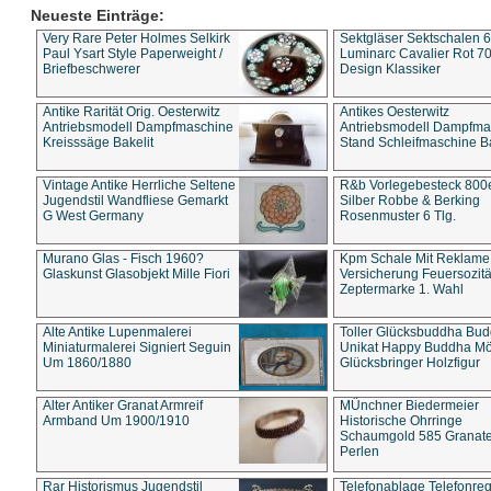
Neueste Einträge:
Very Rare Peter Holmes Selkirk
Sektgläser Sektschalen 
Paul Ysart Style Paperweight /
Luminarc Cavalier Rot 70
Briefbeschwerer
Design Klassiker
Antike Rarität Orig. Oesterwitz
Antikes Oesterwitz
Antriebsmodell Dampfmaschine
Antriebsmodell Dampfma
Kreisssäge Bakelit
Stand Schleifmaschine Ba
Vintage Antike Herrliche Seltene
R&b Vorlegebesteck 800
Jugendstil Wandfliese Gemarkt
Silber Robbe & Berking
G West Germany
Rosenmuster 6 Tlg.
Murano Glas - Fisch 1960?
Kpm Schale Mit Reklame
Glaskunst Glasobjekt Mille Fiori
Versicherung Feuersozitä
Zeptermarke 1. Wahl
Alte Antike Lupenmalerei
Toller Glücksbuddha Bu
Miniaturmalerei Signiert Seguin
Unikat Happy Buddha M
Um 1860/1880
Glücksbringer Holzfigur
Alter Antiker Granat Armreif
MÜnchner Biedermeier
Armband Um 1900/1910
Historische Ohrringe
Schaumgold 585 Granate 
Perlen
Rar Historismus Jugendstil
Telefonablage Telefonreg