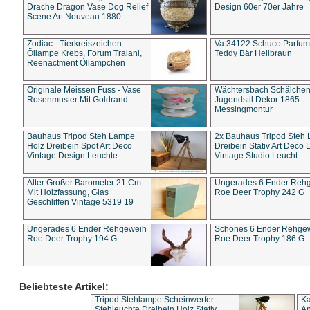
Drache Dragon Vase Dog Relief
Design 60er 70er Jahre
Scene Art Nouveau 1880
Zodiac - Tierkreiszeichen
Va 34122 Schuco Parfum 
Öllampe Krebs, Forum Traiani,
Teddy Bär Hellbraun
Reenactment Öllämpchen
Originale Meissen Fuss - Vase
Wächtersbach Schälche
Rosenmuster Mit Goldrand
Jugendstil Dekor 1865
Messingmontur
Bauhaus Tripod Steh Lampe
2x Bauhaus Tripod Steh
Holz Dreibein Spot Art Deco
Dreibein Stativ Art Deco L
Vintage Design Leuchte
Vintage Studio Leucht
Alter Großer Barometer 21 Cm
Ungerades 6 Ender Reh
Mit Holzfassung, Glas
Roe Deer Trophy 242 G
Geschliffen Vintage 5319 19
Ungerades 6 Ender Rehgeweih
Schönes 6 Ender Rehge
Roe Deer Trophy 194 G
Roe Deer Trophy 186 G
Beliebteste Artikel:
Tripod Stehlampe Scheinwerfer
Ka
Stehleuchte Dreibein Holz Stativ
An