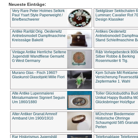
Neueste Einträge:
Very Rare Peter Holmes Selkirk
Sektgläser Sektschalen 
Paul Ysart Style Paperweight /
Luminarc Cavalier Rot 70
Briefbeschwerer
Design Klassiker
Antike Rarität Orig. Oesterwitz
Antikes Oesterwitz
Antriebsmodell Dampfmaschine
Antriebsmodell Dampfma
Kreisssäge Bakelit
Stand Schleifmaschine Ba
Vintage Antike Herrliche Seltene
R&b Vorlegebesteck 800
Jugendstil Wandfliese Gemarkt
Silber Robbe & Berking
G West Germany
Rosenmuster 6 Tlg.
Murano Glas - Fisch 1960?
Kpm Schale Mit Reklame
Glaskunst Glasobjekt Mille Fiori
Versicherung Feuersozitä
Zeptermarke 1. Wahl
Alte Antike Lupenmalerei
Toller Glücksbuddha Bu
Miniaturmalerei Signiert Seguin
Unikat Happy Buddha M
Um 1860/1880
Glücksbringer Holzfigur
Alter Antiker Granat Armreif
MÜnchner Biedermeier
Armband Um 1900/1910
Historische Ohrringe
Schaumgold 585 Granate 
Perlen
Rar Historismus Jugendstil
Telefonablage Telefonreg