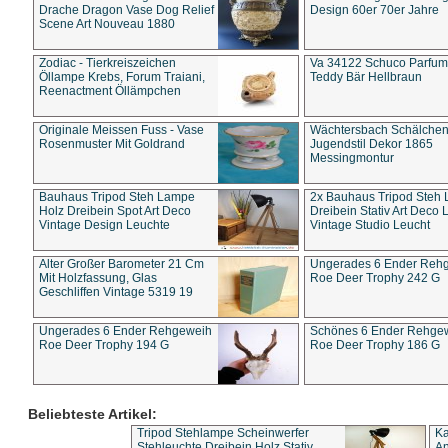
Drache Dragon Vase Dog Relief
Design 60er 70er Jahre
Scene Art Nouveau 1880
Zodiac - Tierkreiszeichen
Va 34122 Schuco Parfum 
Öllampe Krebs, Forum Traiani,
Teddy Bär Hellbraun
Reenactment Öllämpchen
Originale Meissen Fuss - Vase
Wächtersbach Schälche
Rosenmuster Mit Goldrand
Jugendstil Dekor 1865
Messingmontur
Bauhaus Tripod Steh Lampe
2x Bauhaus Tripod Steh
Holz Dreibein Spot Art Deco
Dreibein Stativ Art Deco L
Vintage Design Leuchte
Vintage Studio Leucht
Alter Großer Barometer 21 Cm
Ungerades 6 Ender Reh
Mit Holzfassung, Glas
Roe Deer Trophy 242 G
Geschliffen Vintage 5319 19
Ungerades 6 Ender Rehgeweih
Schönes 6 Ender Rehge
Roe Deer Trophy 194 G
Roe Deer Trophy 186 G
Beliebteste Artikel:
Tripod Stehlampe Scheinwerfer
Ka
Stehleuchte Dreibein Holz Stativ
An