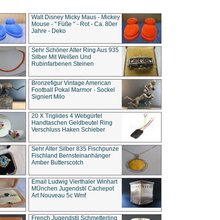
Walt Disney Micky Maus - Mickey
Mouse - " Füße " - Rot - Ca. 80er
Jahre - Deko
Sehr Schöner Alter Ring Aus 935
Silber Mit Weißen Und
Rubinfarbenen Steinen
Bronzefigur Vintage American
Football Pokal Marmor - Sockel
Signiert Milo
20 X Triglides 4 Webgürtel
Handtaschen Geldbeutel Ring
Verschluss Haken Schieber
Sehr Alter Silber 835 Fischpunze
Fischland Bernsteinanhänger
Amber Butterscotch
Email Ludwig Vierthaler Winhart
MÜnchen Jugendstil Cachepot
Art Nouveau 5c Wmf
French Jugendstil Schmetterling