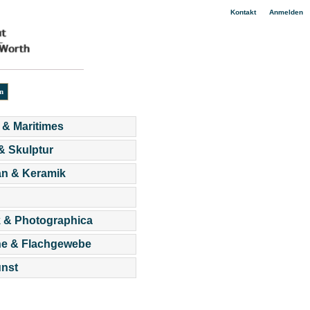
|
Kontakt
Anmelden
 & Maritimes
 & Skulptur
an & Keramik
 & Photographica
he & Flachgewebe
nst