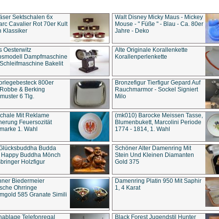
äser Sektschalen 6x
Walt Disney Micky Maus - Mickey
rc Cavalier Rot 70er Kult
Mouse - " Füße " - Blau - Ca. 80er
 Klassiker
Jahre - Deko
s Oesterwitz
Alte Originale Korallenkette
ebsmodell Dampfmaschine
Korallenperlenkette
Schleifmaschine Bakelit
rlegebesteck 800er
Bronzefigur Tierfigur Gepard Auf
 Robbe & Berking
Rauchmarmor - Sockel Signiert
uster 6 Tlg.
Milo
chale Mit Reklame
(mk010) Barocke Meissen Tasse,
herung Feuersozität
Blumenbukett, Marcolini Periode
marke 1. Wahl
1774 - 1814, 1. Wahl
 Glücksbuddha Budda
Schöner Alter Damenring Mit
t Happy Buddha Mönch
Stein Und Kleinen Diamanten
bringer Holzfigur
Gold 375
ner Biedermeier
Damenring Platin 950 Mit Saphir
ische Ohrringe
1, 4 Karat
gold 585 Granate Simili
nablage Telefonregal
Black Forest Jugendstil Hunter