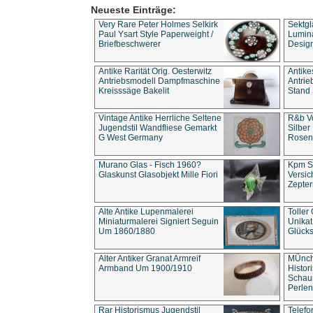
Neueste Einträge:
Very Rare Peter Holmes Selkirk
Sektgl
Paul Ysart Style Paperweight /
Lumina
Briefbeschwerer
Design
Antike Rarität Orig. Oesterwitz
Antike
Antriebsmodell Dampfmaschine
Antri
Kreisssäge Bakelit
Stand 
Vintage Antike Herrliche Seltene
R&b Vo
Jugendstil Wandfliese Gemarkt
Silber
G West Germany
Rosenm
Murano Glas - Fisch 1960?
Kpm S
Glaskunst Glasobjekt Mille Fiori
Versic
Zepter
Alte Antike Lupenmalerei
Toller
Miniaturmalerei Signiert Seguin
Unika
Um 1860/1880
Glücks
Alter Antiker Granat Armreif
MÜnch
Armband Um 1900/1910
Histor
Schaum
Perlen
Rar Historismus Jugendstil
Telefo