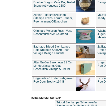
Drache Dragon Vase Dog Relief
Design
Scene Art Nouveau 1880
Zodiac - Tierkreiszeichen
Va 341
Öllampe Krebs, Forum Traiani,
Teddy 
Reenactment Öllämpchen
Originale Meissen Fuss - Vase
Wächt
Rosenmuster Mit Goldrand
Jugend
Messi
Bauhaus Tripod Steh Lampe
2x Ba
Holz Dreibein Spot Art Deco
Dreibe
Vintage Design Leuchte
Vintag
Alter Großer Barometer 21 Cm
Unger
Mit Holzfassung, Glas
Roe D
Geschliffen Vintage 5319 19
Ungerades 6 Ender Rehgeweih
Schön
Roe Deer Trophy 194 G
Roe D
Beliebteste Artikel:
Tripod Stehlampe Scheinwerfer
Stehleuchte Dreibein Holz Stativ