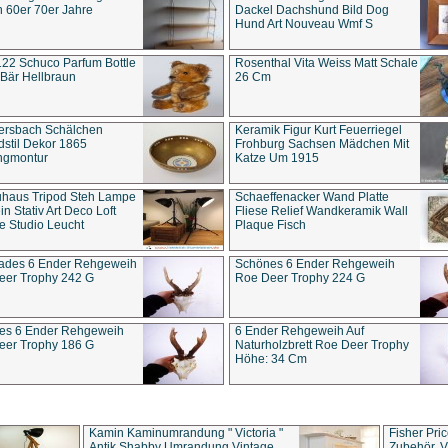
 60er 70er Jahre
Dackel Dachshund Bild Dog
Hund Art Nouveau Wmf S
22 Schuco Parfum Bottle
Rosenthal Vita Weiss Matt Schale
Bär Hellbraun
26 Cm
ersbach Schälchen
Keramik Figur Kurt Feuerriegel
stil Dekor 1865
Frohburg Sachsen Mädchen Mit
ngmontur
Katze Um 1915
uhaus Tripod Steh Lampe
Schaeffenacker Wand Platte
in Stativ Art Deco Loft
Fliese Relief Wandkeramik Wall
e Studio Leucht
Plaque Fisch
ades 6 Ender Rehgeweih
Schönes 6 Ender Rehgeweih
eer Trophy 242 G
Roe Deer Trophy 224 G
es 6 Ender Rehgeweih
6 Ender Rehgeweih Auf
eer Trophy 186 G
Naturholzbrett Roe Deer Trophy
Höhe: 34 Cm
Kamin Kaminumrandung " Victoria "
Fisher Pri
Antik Shabby Umrandung Vintage
Zubehör, V