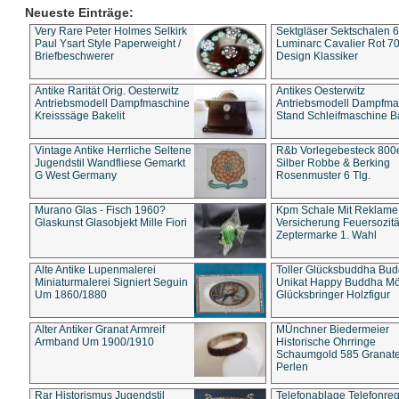
Neueste Einträge:
Very Rare Peter Holmes Selkirk
Sektgläser Sektschalen 
Paul Ysart Style Paperweight /
Luminarc Cavalier Rot 70
Briefbeschwerer
Design Klassiker
Antike Rarität Orig. Oesterwitz
Antikes Oesterwitz
Antriebsmodell Dampfmaschine
Antriebsmodell Dampfma
Kreisssäge Bakelit
Stand Schleifmaschine Ba
Vintage Antike Herrliche Seltene
R&b Vorlegebesteck 800
Jugendstil Wandfliese Gemarkt
Silber Robbe & Berking
G West Germany
Rosenmuster 6 Tlg.
Murano Glas - Fisch 1960?
Kpm Schale Mit Reklame
Glaskunst Glasobjekt Mille Fiori
Versicherung Feuersozitä
Zeptermarke 1. Wahl
Alte Antike Lupenmalerei
Toller Glücksbuddha Bu
Miniaturmalerei Signiert Seguin
Unikat Happy Buddha M
Um 1860/1880
Glücksbringer Holzfigur
Alter Antiker Granat Armreif
MÜnchner Biedermeier
Armband Um 1900/1910
Historische Ohrringe
Schaumgold 585 Granate 
Perlen
Rar Historismus Jugendstil
Telefonablage Telefonreg