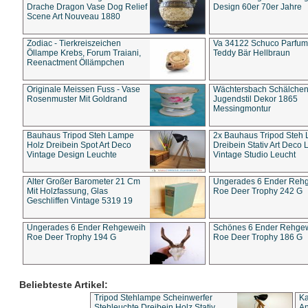
Drache Dragon Vase Dog Relief
Design 60er 70er Jahre
Scene Art Nouveau 1880
Zodiac - Tierkreiszeichen
Va 34122 Schuco Parfum 
Öllampe Krebs, Forum Traiani,
Teddy Bär Hellbraun
Reenactment Öllämpchen
Originale Meissen Fuss - Vase
Wächtersbach Schälche
Rosenmuster Mit Goldrand
Jugendstil Dekor 1865
Messingmontur
Bauhaus Tripod Steh Lampe
2x Bauhaus Tripod Steh
Holz Dreibein Spot Art Deco
Dreibein Stativ Art Deco L
Vintage Design Leuchte
Vintage Studio Leucht
Alter Großer Barometer 21 Cm
Ungerades 6 Ender Reh
Mit Holzfassung, Glas
Roe Deer Trophy 242 G
Geschliffen Vintage 5319 19
Ungerades 6 Ender Rehgeweih
Schönes 6 Ender Rehge
Roe Deer Trophy 194 G
Roe Deer Trophy 186 G
Beliebteste Artikel:
Tripod Stehlampe Scheinwerfer
Ka
Stehleuchte Dreibein Holz Stativ
An