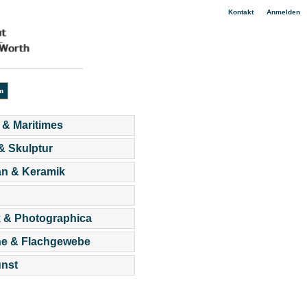
|
Kontakt
Anmelden
 & Maritimes
 & Skulptur
an & Keramik
 & Photographica
he & Flachgewebe
nst