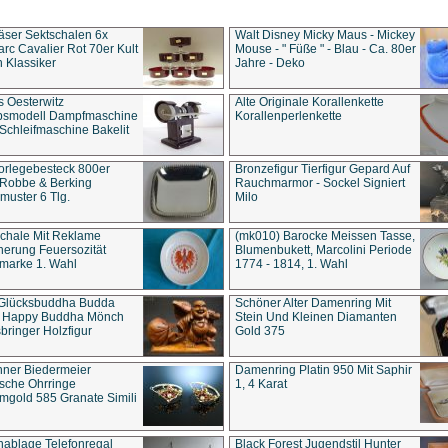
äser Sektschalen 6x
Walt Disney Micky Maus - Mickey
rc Cavalier Rot 70er Kult
Mouse - " Füße " - Blau - Ca. 80er
 Klassiker
Jahre - Deko
s Oesterwitz
Alte Originale Korallenkette
ebsmodell Dampfmaschine
Korallenperlenkette
Schleifmaschine Bakelit
rlegebesteck 800er
Bronzefigur Tierfigur Gepard Auf
 Robbe & Berking
Rauchmarmor - Sockel Signiert
uster 6 Tlg.
Milo
chale Mit Reklame
(mk010) Barocke Meissen Tasse,
herung Feuersozität
Blumenbukett, Marcolini Periode
marke 1. Wahl
1774 - 1814, 1. Wahl
 Glücksbuddha Budda
Schöner Alter Damenring Mit
t Happy Buddha Mönch
Stein Und Kleinen Diamanten
bringer Holzfigur
Gold 375
ner Biedermeier
Damenring Platin 950 Mit Saphir
ische Ohrringe
1, 4 Karat
gold 585 Granate Simili
nablage Telefonregal
Black Forest Jugendstil Hunter