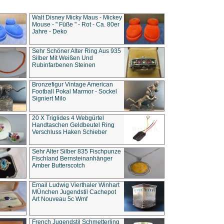
Walt Disney Micky Maus - Mickey
Mouse - " Füße " - Rot - Ca. 80er
Jahre - Deko
Sehr Schöner Alter Ring Aus 935
Silber Mit Weißen Und
Rubinfarbenen Steinen
Bronzefigur Vintage American
Football Pokal Marmor - Sockel
Signiert Milo
20 X Triglides 4 Webgürtel
Handtaschen Geldbeutel Ring
Verschluss Haken Schieber
Sehr Alter Silber 835 Fischpunze
Fischland Bernsteinanhänger
Amber Butterscotch
Email Ludwig Vierthaler Winhart
MÜnchen Jugendstil Cachepot
Art Nouveau 5c Wmf
French Jugendstil Schmetterling