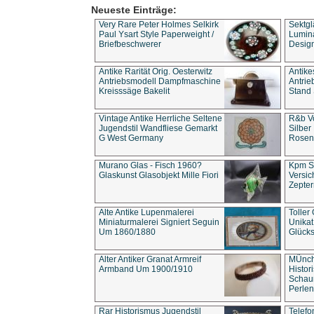
Neueste Einträge:
Very Rare Peter Holmes Selkirk
Sektgl
Paul Ysart Style Paperweight /
Lumina
Briefbeschwerer
Design
Antike Rarität Orig. Oesterwitz
Antike
Antriebsmodell Dampfmaschine
Antri
Kreisssäge Bakelit
Stand 
Vintage Antike Herrliche Seltene
R&b Vo
Jugendstil Wandfliese Gemarkt
Silber
G West Germany
Rosenm
Murano Glas - Fisch 1960?
Kpm S
Glaskunst Glasobjekt Mille Fiori
Versic
Zepter
Alte Antike Lupenmalerei
Toller
Miniaturmalerei Signiert Seguin
Unika
Um 1860/1880
Glücks
Alter Antiker Granat Armreif
MÜnch
Armband Um 1900/1910
Histor
Schaum
Perlen
Rar Historismus Jugendstil
Telefo