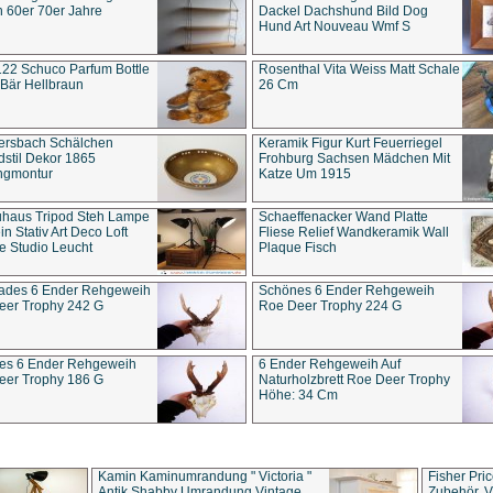
 60er 70er Jahre
Dackel Dachshund Bild Dog
Hund Art Nouveau Wmf S
22 Schuco Parfum Bottle
Rosenthal Vita Weiss Matt Schale
Bär Hellbraun
26 Cm
ersbach Schälchen
Keramik Figur Kurt Feuerriegel
stil Dekor 1865
Frohburg Sachsen Mädchen Mit
ngmontur
Katze Um 1915
uhaus Tripod Steh Lampe
Schaeffenacker Wand Platte
in Stativ Art Deco Loft
Fliese Relief Wandkeramik Wall
e Studio Leucht
Plaque Fisch
ades 6 Ender Rehgeweih
Schönes 6 Ender Rehgeweih
eer Trophy 242 G
Roe Deer Trophy 224 G
es 6 Ender Rehgeweih
6 Ender Rehgeweih Auf
eer Trophy 186 G
Naturholzbrett Roe Deer Trophy
Höhe: 34 Cm
Kamin Kaminumrandung " Victoria "
Fisher Pri
Antik Shabby Umrandung Vintage
Zubehör, V