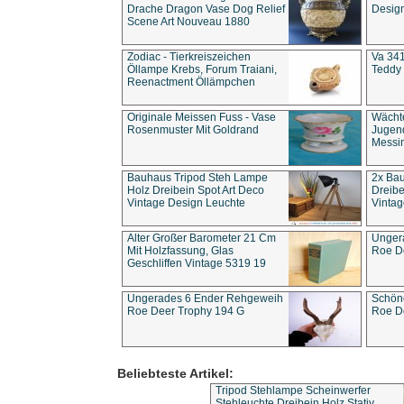
Drache Dragon Vase Dog Relief
Design
Scene Art Nouveau 1880
Zodiac - Tierkreiszeichen
Va 341
Öllampe Krebs, Forum Traiani,
Teddy 
Reenactment Öllämpchen
Originale Meissen Fuss - Vase
Wächt
Rosenmuster Mit Goldrand
Jugend
Messi
Bauhaus Tripod Steh Lampe
2x Ba
Holz Dreibein Spot Art Deco
Dreibe
Vintage Design Leuchte
Vintag
Alter Großer Barometer 21 Cm
Unger
Mit Holzfassung, Glas
Roe D
Geschliffen Vintage 5319 19
Ungerades 6 Ender Rehgeweih
Schön
Roe Deer Trophy 194 G
Roe D
Beliebteste Artikel:
Tripod Stehlampe Scheinwerfer
Stehleuchte Dreibein Holz Stativ