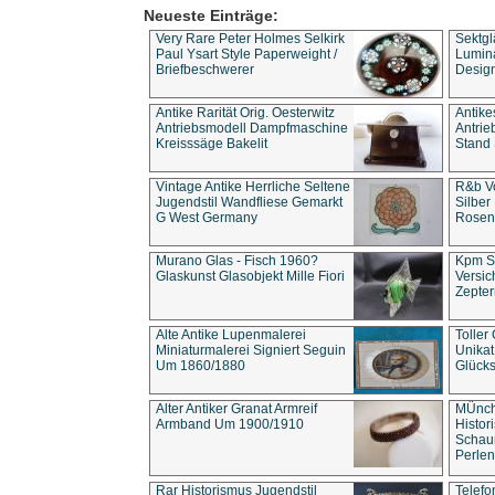
Neueste Einträge:
Very Rare Peter Holmes Selkirk
Sektgl
Paul Ysart Style Paperweight /
Lumina
Briefbeschwerer
Design
Antike Rarität Orig. Oesterwitz
Antike
Antriebsmodell Dampfmaschine
Antri
Kreisssäge Bakelit
Stand 
Vintage Antike Herrliche Seltene
R&b Vo
Jugendstil Wandfliese Gemarkt
Silber
G West Germany
Rosenm
Murano Glas - Fisch 1960?
Kpm S
Glaskunst Glasobjekt Mille Fiori
Versic
Zepter
Alte Antike Lupenmalerei
Toller
Miniaturmalerei Signiert Seguin
Unika
Um 1860/1880
Glücks
Alter Antiker Granat Armreif
MÜnch
Armband Um 1900/1910
Histor
Schaum
Perlen
Rar Historismus Jugendstil
Telefo