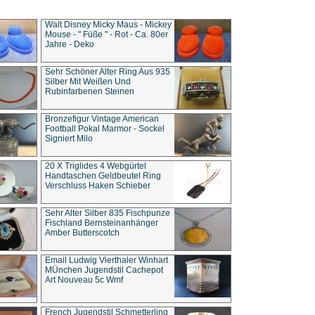
Walt Disney Micky Maus - Mickey
Mouse - " Füße " - Rot - Ca. 80er
Jahre - Deko
Sehr Schöner Alter Ring Aus 935
Silber Mit Weißen Und
Rubinfarbenen Steinen
Bronzefigur Vintage American
Football Pokal Marmor - Sockel
Signiert Milo
20 X Triglides 4 Webgürtel
Handtaschen Geldbeutel Ring
Verschluss Haken Schieber
Sehr Alter Silber 835 Fischpunze
Fischland Bernsteinanhänger
Amber Butterscotch
Email Ludwig Vierthaler Winhart
MÜnchen Jugendstil Cachepot
Art Nouveau 5c Wmf
French Jugendstil Schmetterling