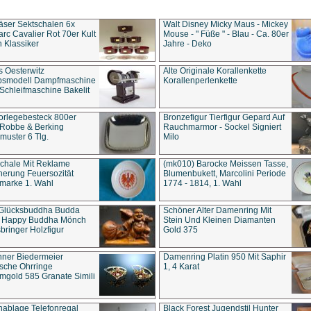
äser Sektschalen 6x
Walt Disney Micky Maus - Mickey
rc Cavalier Rot 70er Kult
Mouse - " Füße " - Blau - Ca. 80er
 Klassiker
Jahre - Deko
s Oesterwitz
Alte Originale Korallenkette
ebsmodell Dampfmaschine
Korallenperlenkette
Schleifmaschine Bakelit
rlegebesteck 800er
Bronzefigur Tierfigur Gepard Auf
 Robbe & Berking
Rauchmarmor - Sockel Signiert
uster 6 Tlg.
Milo
chale Mit Reklame
(mk010) Barocke Meissen Tasse,
herung Feuersozität
Blumenbukett, Marcolini Periode
marke 1. Wahl
1774 - 1814, 1. Wahl
 Glücksbuddha Budda
Schöner Alter Damenring Mit
t Happy Buddha Mönch
Stein Und Kleinen Diamanten
bringer Holzfigur
Gold 375
ner Biedermeier
Damenring Platin 950 Mit Saphir
ische Ohrringe
1, 4 Karat
gold 585 Granate Simili
nablage Telefonregal
Black Forest Jugendstil Hunter