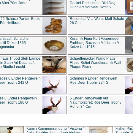
 60er 70er Jahre
Dackel Dachshund Bild Dog
Hund Art Nouveau Wmf S
22 Schuco Parfum Bottle
Rosenthal Vita Weiss Matt Schale
Bär Hellbraun
26 Cm
ersbach Schälchen
Keramik Figur Kurt Feuerriegel
stil Dekor 1865
Frohburg Sachsen Mädchen Mit
ngmontur
Katze Um 1915
uhaus Tripod Steh Lampe
Schaeffenacker Wand Platte
in Stativ Art Deco Loft
Fliese Relief Wandkeramik Wall
e Studio Leucht
Plaque Fisch
ades 6 Ender Rehgeweih
Schönes 6 Ender Rehgeweih
eer Trophy 242 G
Roe Deer Trophy 224 G
es 6 Ender Rehgeweih
6 Ender Rehgeweih Auf
eer Trophy 186 G
Naturholzbrett Roe Deer Trophy
Höhe: 34 Cm
Kamin Kaminumrandung " Victoria "
Fisher Pri
Antik Shabby Umrandung Vintage
Zubehör, V