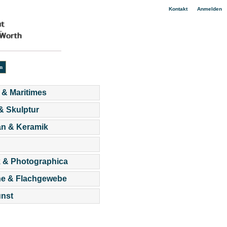
|
Kontakt
Anmelden
 & Maritimes
 & Skulptur
an & Keramik
 & Photographica
he & Flachgewebe
nst