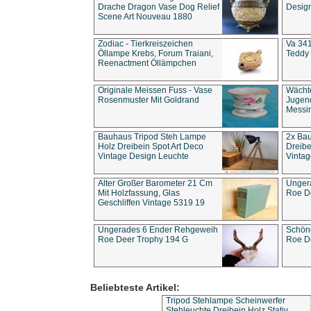
Drache Dragon Vase Dog Relief
Design
Scene Art Nouveau 1880
Zodiac - Tierkreiszeichen
Va 341
Öllampe Krebs, Forum Traiani,
Teddy 
Reenactment Öllämpchen
Originale Meissen Fuss - Vase
Wächt
Rosenmuster Mit Goldrand
Jugend
Messi
Bauhaus Tripod Steh Lampe
2x Ba
Holz Dreibein Spot Art Deco
Dreibe
Vintage Design Leuchte
Vintag
Alter Großer Barometer 21 Cm
Unger
Mit Holzfassung, Glas
Roe D
Geschliffen Vintage 5319 19
Ungerades 6 Ender Rehgeweih
Schön
Roe Deer Trophy 194 G
Roe D
Beliebteste Artikel:
Tripod Stehlampe Scheinwerfer
Stehleuchte Dreibein Holz Stativ