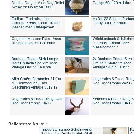
Drache Dragon Vase Dog Relief
Design 60er 70er Jahre
Scene Art Nouveau 1880
Zodiac - Tierkreiszeichen
Va 34122 Schuco Parfum 
Öllampe Krebs, Forum Traiani,
Teddy Bär Hellbraun
Reenactment Öllämpchen
Originale Meissen Fuss - Vase
Wächtersbach Schälche
Rosenmuster Mit Goldrand
Jugendstil Dekor 1865
Messingmontur
Bauhaus Tripod Steh Lampe
2x Bauhaus Tripod Steh
Holz Dreibein Spot Art Deco
Dreibein Stativ Art Deco L
Vintage Design Leuchte
Vintage Studio Leucht
Alter Großer Barometer 21 Cm
Ungerades 6 Ender Reh
Mit Holzfassung, Glas
Roe Deer Trophy 242 G
Geschliffen Vintage 5319 19
Ungerades 6 Ender Rehgeweih
Schönes 6 Ender Rehge
Roe Deer Trophy 194 G
Roe Deer Trophy 186 G
Beliebteste Artikel:
Tripod Stehlampe Scheinwerfer
Ka
Stehleuchte Dreibein Holz Stativ
An