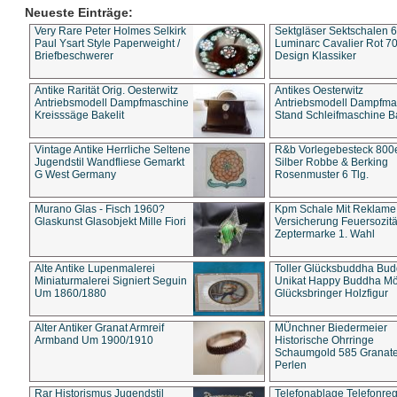
Neueste Einträge:
Very Rare Peter Holmes Selkirk
Sektgläser Sektschalen 
Paul Ysart Style Paperweight /
Luminarc Cavalier Rot 70
Briefbeschwerer
Design Klassiker
Antike Rarität Orig. Oesterwitz
Antikes Oesterwitz
Antriebsmodell Dampfmaschine
Antriebsmodell Dampfma
Kreisssäge Bakelit
Stand Schleifmaschine Ba
Vintage Antike Herrliche Seltene
R&b Vorlegebesteck 800
Jugendstil Wandfliese Gemarkt
Silber Robbe & Berking
G West Germany
Rosenmuster 6 Tlg.
Murano Glas - Fisch 1960?
Kpm Schale Mit Reklame
Glaskunst Glasobjekt Mille Fiori
Versicherung Feuersozitä
Zeptermarke 1. Wahl
Alte Antike Lupenmalerei
Toller Glücksbuddha Bu
Miniaturmalerei Signiert Seguin
Unikat Happy Buddha M
Um 1860/1880
Glücksbringer Holzfigur
Alter Antiker Granat Armreif
MÜnchner Biedermeier
Armband Um 1900/1910
Historische Ohrringe
Schaumgold 585 Granate 
Perlen
Rar Historismus Jugendstil
Telefonablage Telefonreg